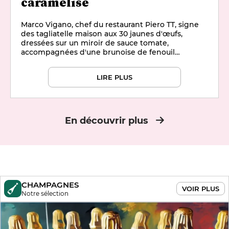
caramélisé
Marco Vigano, chef du restaurant Piero TT, signe
des tagliatelle maison aux 30 jaunes d'œufs,
dressées sur un miroir de sauce tomate,
accompagnées d'une brunoise de fenouil
caramélisé au miel et déglacée au vinaigre
balsamique blanc, le tout lié dans une émulsion
LIRE PLUS
minute au beurre et à la ciboulette.
En découvrir plus
CHAMPAGNES
VOIR PLUS
Notre sélection