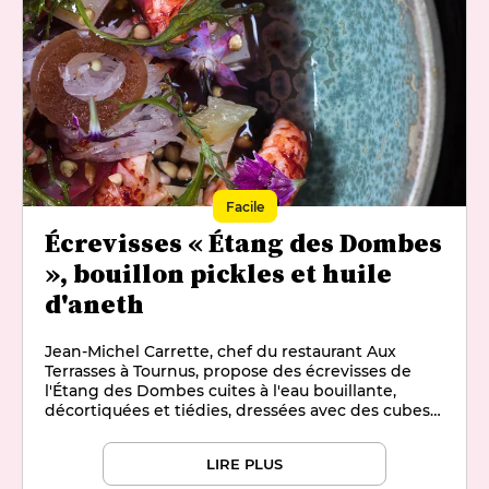
Facile
Écrevisses « Étang des Dombes
», bouillon pickles et huile
d'aneth
Jean-Michel Carrette, chef du restaurant Aux
Terrasses à Tournus, propose des écrevisses de
l'Étang des Dombes cuites à l'eau bouillante,
décortiquées et tiédies, dressées avec des cubes
de céleri marinés au vinaigre de calamansi, des
pelotes de radis daïkon, un bouillon pickles à la
LIRE PLUS
betterave rouge et à l'oignon, des graines de