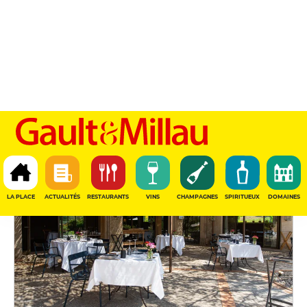
Gault & Millau — Guide 
ACTUALITÉS
VOIR PLUS
Tables & Chefs
LA PLACE
ACTUALITÉS
RESTAURANTS
VINS
CHAMPAGNES
SPIRITUEUX
DOMAINES