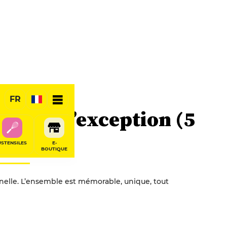
FR
 table d’exception (5
USTENSILES
E-
BOUTIQUE
nnelle. L’ensemble est mémorable, unique, tout