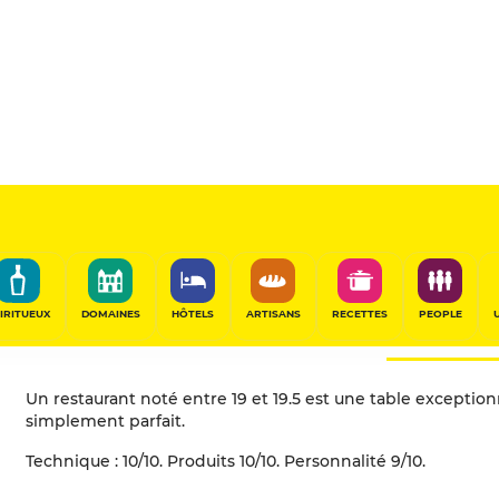
Que veut dire la plaque
toques) ?
IRITUEUX
DOMAINES
HÔTELS
ARTISANS
RECETTES
PEOPLE
Un restaurant noté entre 19 et 19.5 est une table exceptio
simplement parfait.
Technique : 10/10. Produits 10/10. Personnalité 9/10.