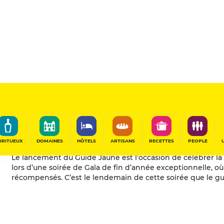
Quand sort le guide Ga
IRITUEUX
DOMAINES
HÔTELS
ARTISANS
RECETTES
PEOPLE
Le lancement du Guide Jaune est l’occasion de célébrer la 
lors d’une soirée de Gala de fin d’année exceptionnelle, où 
récompensés. C’est le lendemain de cette soirée que le gui