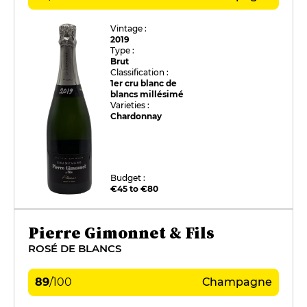
Vintage :
2019
Type :
Brut
Classification :
1er cru blanc de
blancs millésimé
Varieties :
Chardonnay
Budget :
€45 to €80
Pierre Gimonnet & Fils
ROSÉ DE BLANCS
89
/
100
Champagne