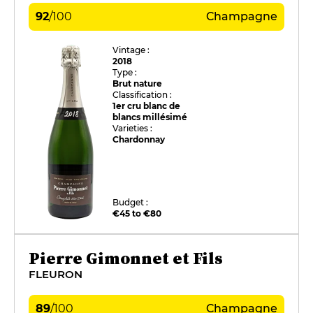
92
/
100
Champagne
Vintage :
2018
Type :
Brut nature
Classification :
1er cru blanc de
blancs millésimé
Varieties :
Chardonnay
Budget :
€45 to €80
Pierre Gimonnet et Fils
FLEURON
89
/
100
Champagne