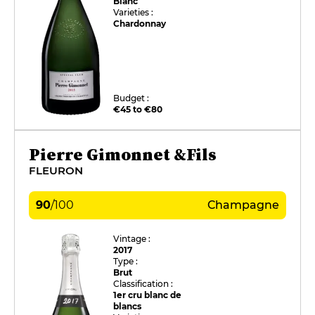
Blanc
Varieties :
Chardonnay
Budget :
€45 to €80
Pierre Gimonnet &Fils
FLEURON
90
/
100
Champagne
Vintage :
2017
Type :
Brut
Classification :
1er cru blanc de
blancs