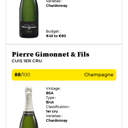
Varieties :
Chardonnay
Budget :
€45 to €80
Pierre Gimonnet & Fils
CUIS 1ER CRU
88
/
100
Champagne
Vintage :
BSA
Type :
Brut
Classification :
1er cru
Varieties :
Chardonnay