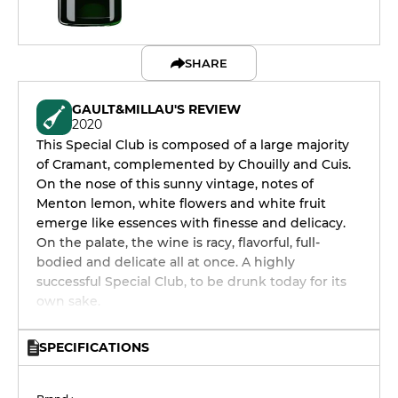
SHARE
GAULT&MILLAU'S REVIEW
2020
This Special Club is composed of a large majority
of Cramant, complemented by Chouilly and Cuis.
On the nose of this sunny vintage, notes of
Menton lemon, white flowers and white fruit
emerge like essences with finesse and delicacy.
On the palate, the wine is racy, flavorful, full-
bodied and delicate all at once. A highly
successful Special Club, to be drunk today for its
own sake.
SPECIFICATIONS