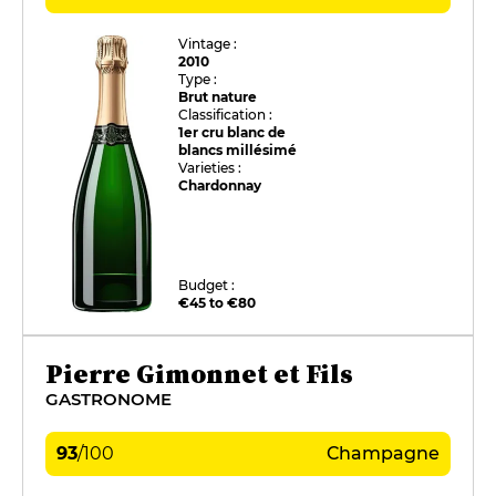
Vintage :
2010
Type :
Brut nature
Classification :
1er cru blanc de
blancs millésimé
Varieties :
Chardonnay
Budget :
€45 to €80
Pierre Gimonnet et Fils
GASTRONOME
93
/
100
Champagne