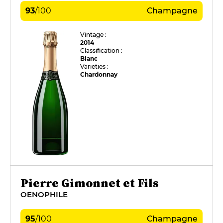
93
/
100
Champagne
Vintage :
2014
Classification :
Blanc
Varieties :
Chardonnay
Pierre Gimonnet et Fils
OENOPHILE
95
/
100
Champagne