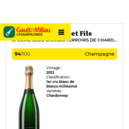
Pierre Gimonnet et Fils
CHAMPAGNES
SPÉCIAL CLUB GRANDS TERROIRS DE CHARDONNAY
94
/
100
Champagne
Vintage :
2012
Classification :
1er cru blanc de
blancs millésimé
Varieties :
Chardonnay