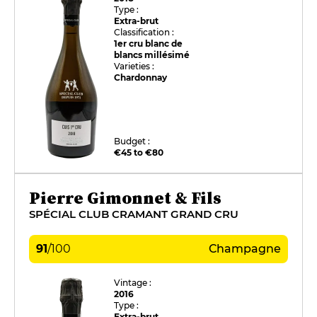
Type :
Extra-brut
Classification :
1er cru blanc de
blancs millésimé
Varieties :
Chardonnay
Budget :
€45 to €80
Pierre Gimonnet & Fils
SPÉCIAL CLUB CRAMANT GRAND CRU
91
/
100
Champagne
Vintage :
2016
Type :
Extra-brut