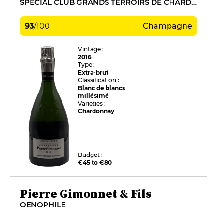
SPÉCIAL CLUB GRANDS TERROIRS DE CHARDONNAY
93
/
100
Champagne
Vintage :
2016
Type :
Extra-brut
Classification :
Blanc de blancs
millésimé
Varieties :
Chardonnay
Budget :
€45 to €80
Pierre Gimonnet & Fils
OENOPHILE