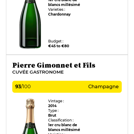
blancs millésimé
Varieties :
Chardonnay
Budget :
€45 to €80
Pierre Gimonnet et Fils
CUVÉE GASTRONOME
93
/
100
Champagne
Vintage :
2014
Type :
Brut
Classification :
1er cru blanc de
blancs millésimé