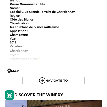
Brand :
Pierre Gimonnet et Fils
Name :
Spécial Club Grands Terroirs de Chardonnay
Region :
Côte des Blancs
Classification :
1er cru blanc de blancs millésimé
Appellation :
Champagne
Year :
2012
Varieties :
Chardonnay
Color :
Effervescent blanc
MAP
© OpenMapTiles © OpenStreetMap
NAVIGATE TO
DISCOVER THE WINERY