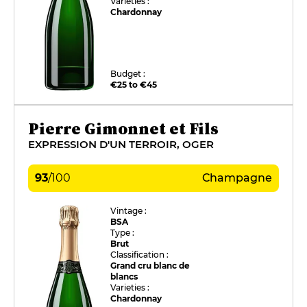
Varieties :
Chardonnay
Budget :
€25 to €45
Pierre Gimonnet et Fils
EXPRESSION D'UN TERROIR, OGER
93
/
100
Champagne
Vintage :
BSA
Type :
Brut
Classification :
Grand cru blanc de
blancs
Varieties :
Chardonnay