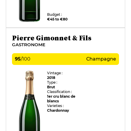
Budget :
€45 to €80
Pierre Gimonnet & Fils
GASTRONOME
95
/
100
Champagne
Vintage :
2018
Type :
Brut
Classification :
1er cru blanc de
blancs
Varieties :
Chardonnay