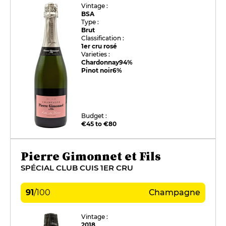
Vintage :
BSA
Type :
Brut
Classification :
1er cru rosé
Varieties :
Chardonnay
94%
Pinot noir
6%
Budget :
€45 to €80
Pierre Gimonnet et Fils
SPÉCIAL CLUB CUIS 1ER CRU
91
/
100
Champagne
Vintage :
2018