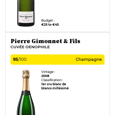
Budget :
€25 to €45
Pierre Gimonnet & Fils
CUVÉE OENOPHILE
95
/
100
Champagne
Vintage :
2008
Classification :
1er cru blanc de
blancs millésimé