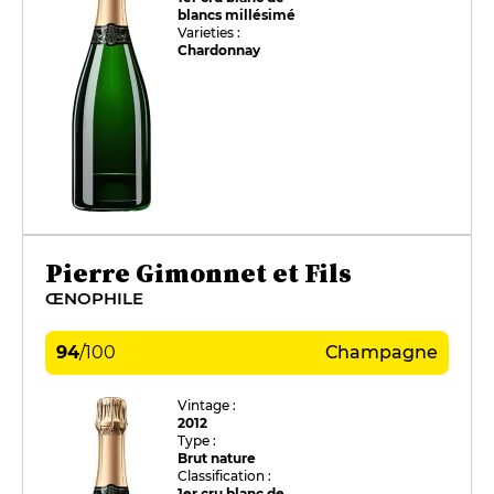
blancs millésimé
Varieties :
Chardonnay
Pierre Gimonnet et Fils
ŒNOPHILE
94
/
100
Champagne
Vintage :
2012
Type :
Brut nature
Classification :
1er cru blanc de