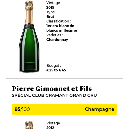
Vintage :
2015
Type :
Brut
Classification :
1er cru blanc de
blancs millésimé
Varieties :
Chardonnay
Budget :
€25 to €45
Pierre Gimonnet et Fils
SPÉCIAL CLUB CRAMANT GRAND CRU
95
/
100
Champagne
Vintage :
2012