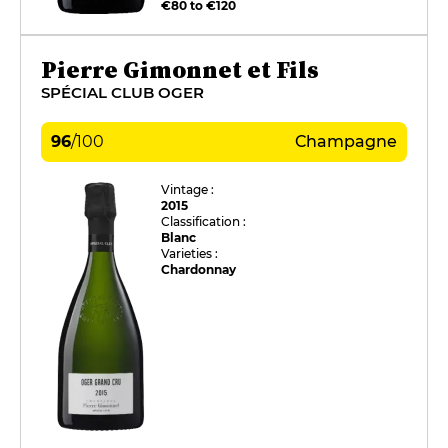
€80 to €120
Pierre Gimonnet et Fils
SPÉCIAL CLUB OGER
96
/
100
Champagne
Vintage :
2015
Classification :
Blanc
Varieties :
Chardonnay