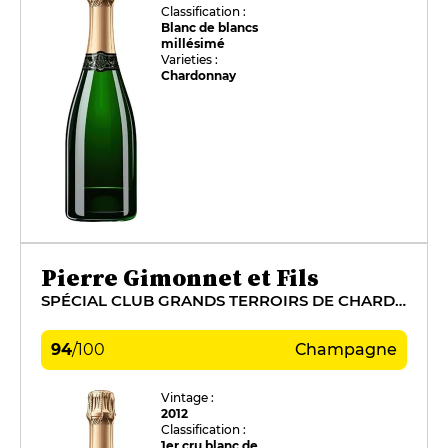
Classification :
Blanc de blancs
millésimé
Varieties :
Chardonnay
Pierre Gimonnet et Fils
SPÉCIAL CLUB GRANDS TERROIRS DE CHARDONNAY
94
/
100
Champagne
Vintage :
2012
Classification :
1er cru blanc de