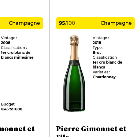
Champagne
95
/
100
Champagne
Vintage :
Vintage :
2008
2018
Classification :
Type :
1er cru blanc de
Brut
blancs millésimé
Classification :
1er cru blanc de
blancs
Varieties :
Chardonnay
Budget :
€45 to €80
monnet et
Pierre Gimonnet et