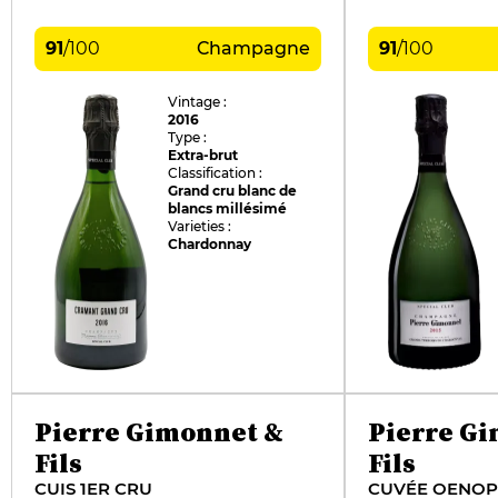
91
/
100
Champagne
91
/
100
Vintage :
2016
Type :
Extra-brut
Classification :
Grand cru blanc de
blancs millésimé
Varieties :
Chardonnay
Pierre Gimonnet &
Pierre G
Fils
Fils
CUIS 1ER CRU
CUVÉE OENOP