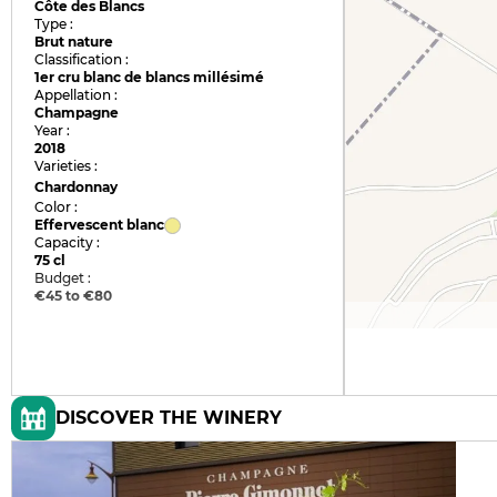
Côte des Blancs
Type :
Brut nature
Classification :
1er cru blanc de blancs millésimé
Appellation :
Champagne
Year :
2018
Varieties :
Chardonnay
Color :
Effervescent blanc
Capacity :
75 cl
Budget :
€45 to €80
DISCOVER THE WINERY