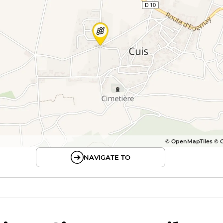
© OpenMapTiles © 
NAVIGATE TO