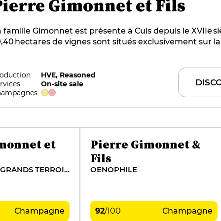
Pierre Gimonnet et Fils
 famille Gimonnet est présente à Cuis depuis le XVIIe si
,40 hectares de vignes sont situés exclusivement sur la
ancs, à Cramant, Chouilly et Oger (13 hectares en grands
is aussi à Vertus et à Cuis (16 hectares en premiers crus
mille accorde une grande importance au respect du ter
oduction
HVE, Reasoned
DISC
rvices
On-site sale
âge des vignes ainsi qu’à la maîtrise des assemblages. L
hampagnes
ignoble représente 100% de leur approvisionnement.
monnet et
Pierre Gimonnet &
Fils
SPÉCIAL CLUB GRANDS TERROIRS DE CHARDONNAY
OENOPHILE
Champagne
92
/
100
Champagne