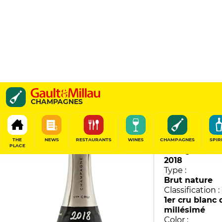
Oenophile
CHAMPAGNES
Pierre Gimonnet & Fils
92
/
100
THE
NEWS
RESTAURANTS
WINES
CHAMPAGNES
SPIR
PLACE
Vintage :
2018
Type :
Brut nature
Classification :
1er cru blanc 
millésimé
Color :