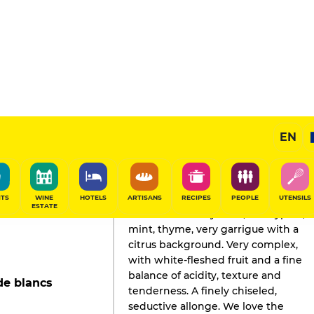
EN
GAULT&MILLAU'S REVIEW
Champagne
2026
ITS
WINE
HOTELS
ARTISANS
RECIPES
PEOPLE
UTENSILS
ESTATE
But what a lovely nose, eucalyptus,
mint, thyme, very garrigue with a
citrus background. Very complex,
with white-fleshed fruit and a fine
balance of acidity, texture and
de blancs
tenderness. A finely chiseled,
seductive allonge. We love the