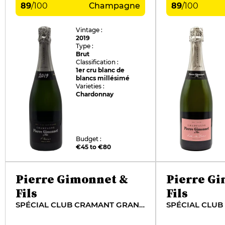
89
/
100
Champagne
89
/
100
Vintage :
2019
Type :
Brut
Classification :
1er cru blanc de
blancs millésimé
Varieties :
Chardonnay
Budget :
€45 to €80
Pierre Gimonnet &
Pierre G
Fils
Fils
SPÉCIAL CLUB CRAMANT GRAND CRU