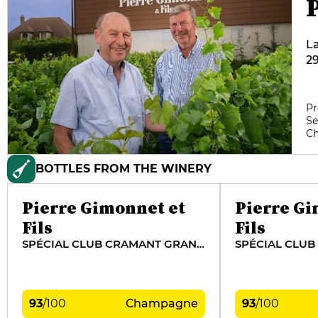
La
29
Bl
ma
fa
Pr
Se
l’
C
v
BOTTLES FROM THE WINERY
Pierre Gimonnet et
Pierre Gi
Fils
Fils
SPÉCIAL CLUB CRAMANT GRAND CRU
93
/
100
Champagne
93
/
100