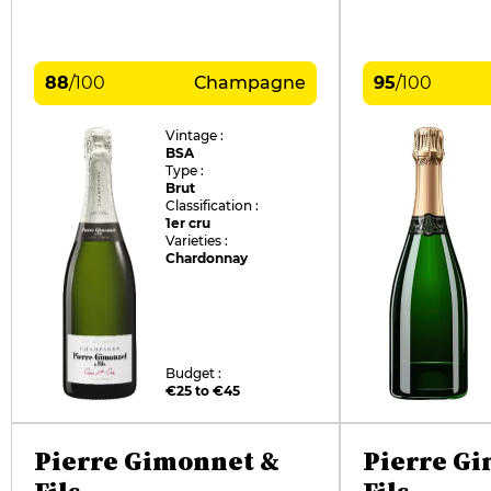
88
/
100
Champagne
95
/
100
Vintage :
BSA
Type :
Brut
Classification :
1er cru
Varieties :
Chardonnay
Budget :
€25 to €45
Pierre Gimonnet &
Pierre Gi