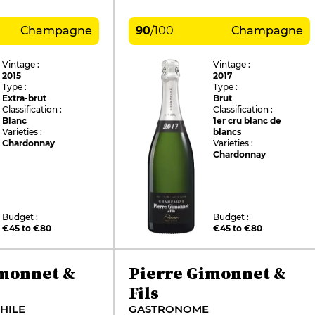
Champagne
90
/
100
Champagne
Vintage :
Vintage :
2015
2017
Type :
Type :
Extra-brut
Brut
Classification :
Classification :
Blanc
1er cru blanc de
Varieties :
blancs
Chardonnay
Varieties :
Chardonnay
Budget :
Budget :
€45 to €80
€45 to €80
imonnet &
Pierre Gimonnet &
Fils
HILE
GASTRONOME