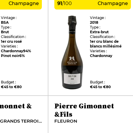
Champagne
91
/
100
Champagne
Vintage :
Vintage :
BSA
2018
Type :
Type :
Brut
Extra-brut
Classification :
Classification :
1er cru rosé
1er cru blanc de
Varieties :
blancs millésimé
Chardonnay
94%
Varieties :
Pinot noir
6%
Chardonnay
Budget :
Budget :
€45 to €80
€45 to €80
imonnet &
Pierre Gimonnet
&Fils
SPÉCIAL CLUB GRANDS TERROIRS DE CHARDONNAY
FLEURON