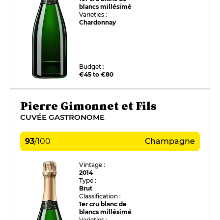
blancs millésimé
Varieties :
Chardonnay
Budget :
€45 to €80
Pierre Gimonnet et Fils
CUVÉE GASTRONOME
93
/
100
Champagne
Vintage :
2014
Type :
Brut
Classification :
1er cru blanc de
blancs millésimé
Varieties :