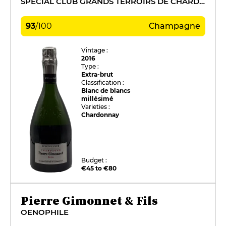
SPÉCIAL CLUB GRANDS TERROIRS DE CHARDONNAY
93
/
100
Champagne
Vintage :
2016
Type :
Extra-brut
Classification :
Blanc de blancs
millésimé
Varieties :
Chardonnay
Budget :
€45 to €80
Pierre Gimonnet & Fils
OENOPHILE