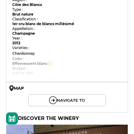
Côte des Blancs
Type :
Brut nature
Classification :
1er cru blanc de blancs millésimé
Appellation :
Champagne
Year :
2012
Varieties :
Chardonnay
Color :
Effervescent blanc
Budget :
€45 to €80
MAP
© OpenMapTiles © OpenStreetMap
NAVIGATE TO
DISCOVER THE WINERY