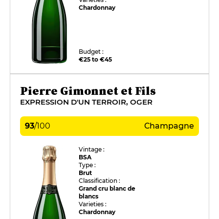
Chardonnay
Budget :
€25 to €45
Pierre Gimonnet et Fils
EXPRESSION D'UN TERROIR, OGER
93
/
100
Champagne
Vintage :
BSA
Type :
Brut
Classification :
Grand cru blanc de
blancs
Varieties :
Chardonnay