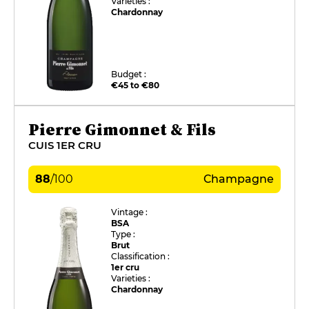
Varieties :
Chardonnay
Budget :
€45 to €80
Pierre Gimonnet & Fils
CUIS 1ER CRU
88
/
100
Champagne
Vintage :
BSA
Type :
Brut
Classification :
1er cru
Varieties :
Chardonnay