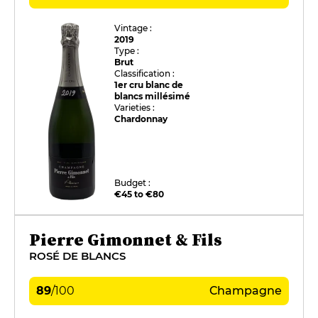
Vintage :
2019
Type :
Brut
Classification :
1er cru blanc de
blancs millésimé
Varieties :
Chardonnay
Budget :
€45 to €80
Pierre Gimonnet & Fils
ROSÉ DE BLANCS
89
/
100
Champagne