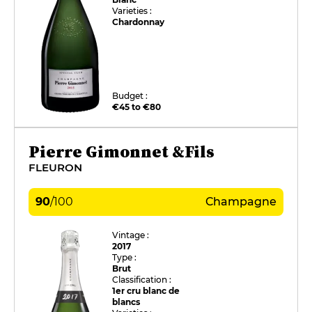
Varieties :
Chardonnay
Budget :
€45 to €80
Pierre Gimonnet &Fils
FLEURON
90
/
100
Champagne
Vintage :
2017
Type :
Brut
Classification :
1er cru blanc de
blancs