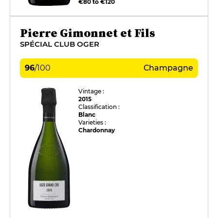
€80 to €120
Pierre Gimonnet et Fils
SPÉCIAL CLUB OGER
96
/
100
Champagne
Vintage :
2015
Classification :
Blanc
Varieties :
Chardonnay