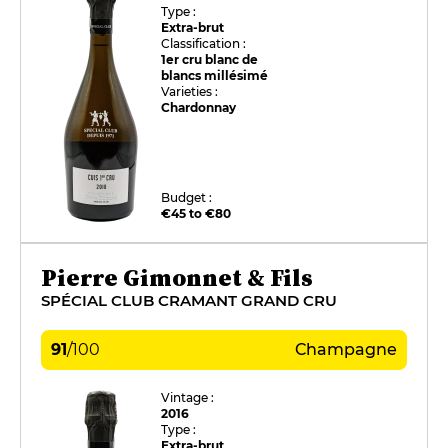
Type :
Extra-brut
Classification :
1er cru blanc de
blancs millésimé
Varieties :
Chardonnay
Budget :
€45 to €80
Pierre Gimonnet & Fils
SPÉCIAL CLUB CRAMANT GRAND CRU
91
/
100
Champagne
Vintage :
2016
Type :
Extra-brut