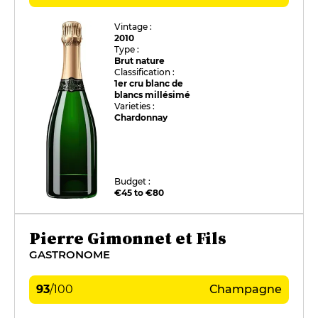
Vintage :
2010
Type :
Brut nature
Classification :
1er cru blanc de
blancs millésimé
Varieties :
Chardonnay
Budget :
€45 to €80
Pierre Gimonnet et Fils
GASTRONOME
93
/
100
Champagne