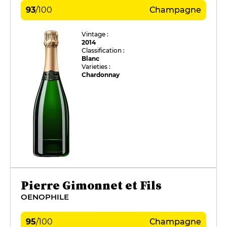
93
/
100
Champagne
Vintage :
2014
Classification :
Blanc
Varieties :
Chardonnay
Pierre Gimonnet et Fils
OENOPHILE
95
/
100
Champagne