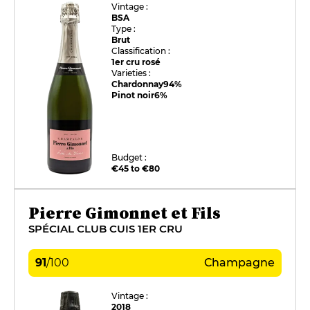
Vintage :
BSA
Type :
Brut
Classification :
1er cru rosé
Varieties :
Chardonnay
94%
Pinot noir
6%
Budget :
€45 to €80
Pierre Gimonnet et Fils
SPÉCIAL CLUB CUIS 1ER CRU
91
/
100
Champagne
Vintage :
2018