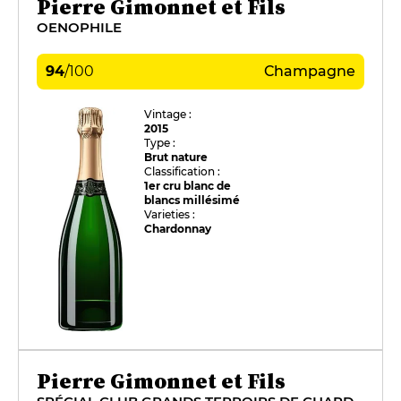
Pierre Gimonnet et Fils
OENOPHILE
94
/
100
Champagne
Vintage :
2015
Type :
Brut nature
Classification :
1er cru blanc de
blancs millésimé
Varieties :
Chardonnay
Pierre Gimonnet et Fils