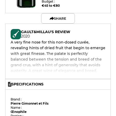
Budget :
€45 to €80
SHARE
GAULT&MILLAU'S REVIEW
2020
A very fine nose for this non-dosed cuvée,
revealing hints of dried fruit that begin to emerge
with great finesse. The palate is perfectly
balanced between the tension and breed of the
grand crus, with a hint of generosity that avoids
austerity. A great wine of elegance and breed.
SPECIFICATIONS
Brand :
Pierre Gimonnet et Fils
Name :
Œnophile
Region :