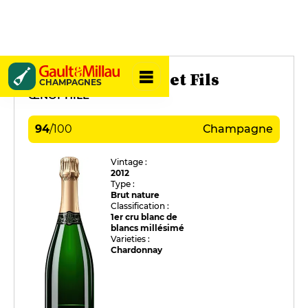
Pierre Gimonnet et Fils
CHAMPAGNES
ŒNOPHILE
94
/
100
Champagne
Vintage :
2012
Type :
Brut nature
Classification :
1er cru blanc de
blancs millésimé
Varieties :
Chardonnay