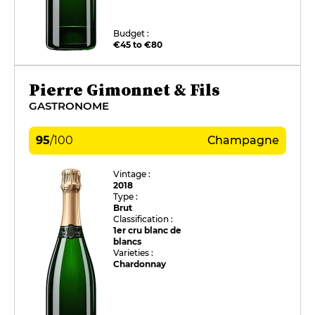
Budget :
€45 to €80
Pierre Gimonnet & Fils
GASTRONOME
95
/
100
Champagne
Vintage :
2018
Type :
Brut
Classification :
1er cru blanc de
blancs
Varieties :
Chardonnay