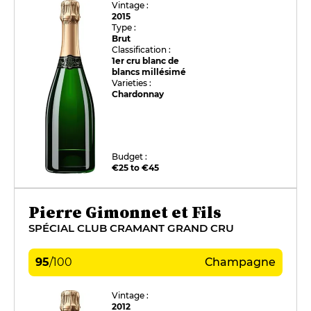
Vintage :
2015
Type :
Brut
Classification :
1er cru blanc de
blancs millésimé
Varieties :
Chardonnay
Budget :
€25 to €45
Pierre Gimonnet et Fils
SPÉCIAL CLUB CRAMANT GRAND CRU
95
/
100
Champagne
Vintage :
2012