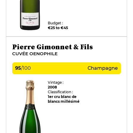
Budget :
€25 to €45
Pierre Gimonnet & Fils
CUVÉE OENOPHILE
95
/
100
Champagne
Vintage :
2008
Classification :
1er cru blanc de
blancs millésimé