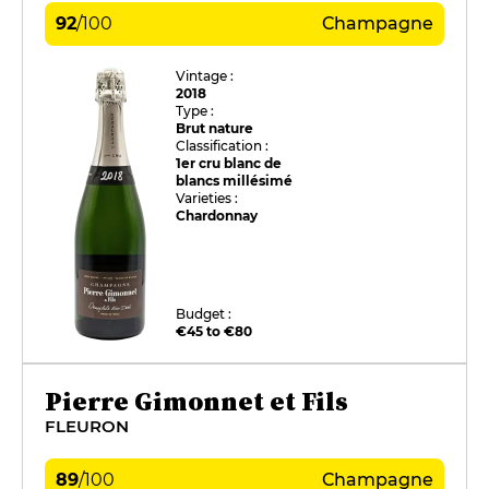
92
/
100
Champagne
Vintage :
2018
Type :
Brut nature
Classification :
1er cru blanc de
blancs millésimé
Varieties :
Chardonnay
Budget :
€45 to €80
Pierre Gimonnet et Fils
FLEURON
89
/
100
Champagne