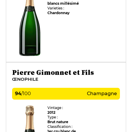
blancs millésimé
Varieties :
Chardonnay
Pierre Gimonnet et Fils
ŒNOPHILE
94
/
100
Champagne
Vintage :
2012
Type :
Brut nature
Classification :
1er cru blanc de