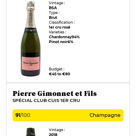
Vintage :
BSA
Type :
Brut
Classification :
1er cru rosé
Varieties :
Chardonnay
94%
Pinot noir
6%
Budget :
€45 to €80
Pierre Gimonnet et Fils
SPÉCIAL CLUB CUIS 1ER CRU
91
/
100
Champagne
Vintage :
2018