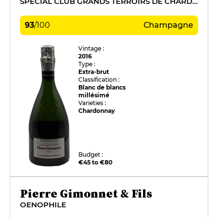
SPÉCIAL CLUB GRANDS TERROIRS DE CHARDONNAY
93
/
100
Champagne
Vintage :
2016
Type :
Extra-brut
Classification :
Blanc de blancs
millésimé
Varieties :
Chardonnay
Budget :
€45 to €80
Pierre Gimonnet & Fils
OENOPHILE