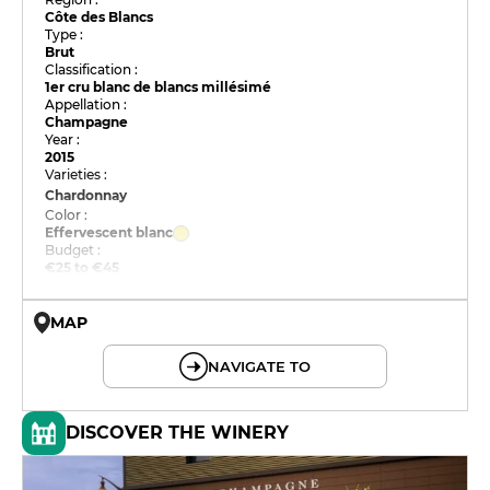
Côte des Blancs
Type :
Brut
Classification :
1er cru blanc de blancs millésimé
Appellation :
Champagne
Year :
2015
Varieties :
Chardonnay
Color :
Effervescent blanc
Budget :
€25 to €45
MAP
© OpenMapTiles © OpenStreetMap
NAVIGATE TO
DISCOVER THE WINERY