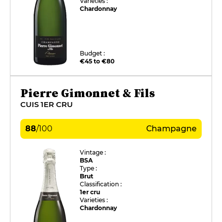
Varieties :
Chardonnay
Budget :
€45 to €80
Pierre Gimonnet & Fils
CUIS 1ER CRU
88
/
100
Champagne
Vintage :
BSA
Type :
Brut
Classification :
1er cru
Varieties :
Chardonnay