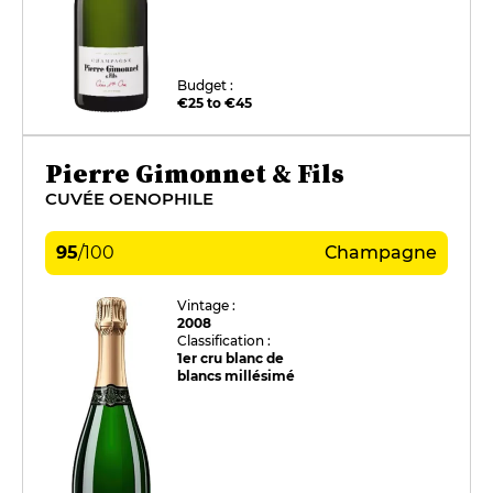
Budget :
€25 to €45
Pierre Gimonnet & Fils
CUVÉE OENOPHILE
95
/
100
Champagne
Vintage :
2008
Classification :
1er cru blanc de
blancs millésimé