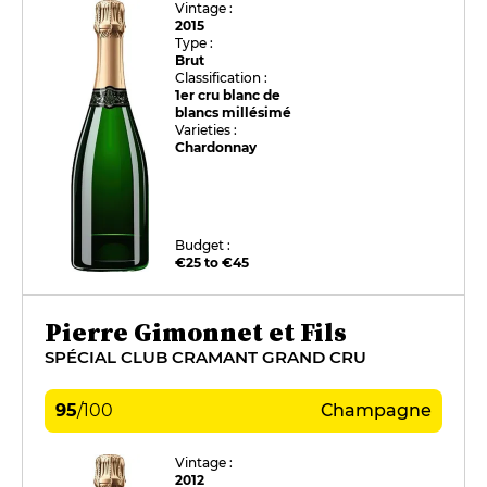
Vintage :
2015
Type :
Brut
Classification :
1er cru blanc de
blancs millésimé
Varieties :
Chardonnay
Budget :
€25 to €45
Pierre Gimonnet et Fils
SPÉCIAL CLUB CRAMANT GRAND CRU
95
/
100
Champagne
Vintage :
2012