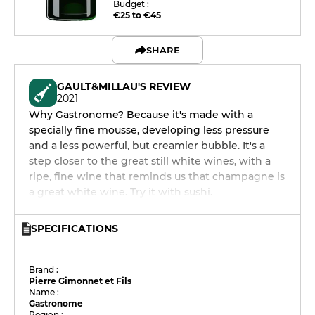
Budget :
€25 to €45
SHARE
GAULT&MILLAU'S REVIEW
2021
Why Gastronome? Because it's made with a
specially fine mousse, developing less pressure
and a less powerful, but creamier bubble. It's a
step closer to the great still white wines, with a
ripe, fine wine that reminds us that champagne is
a great white wine. Try it with sushi.
SPECIFICATIONS
Brand :
Pierre Gimonnet et Fils
Name :
Gastronome
Region :