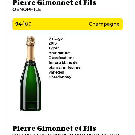
Pierre Gimonnet et Fils
OENOPHILE
94
/
100
Champagne
Vintage :
2015
Type :
Brut nature
Classification :
1er cru blanc de
blancs millésimé
Varieties :
Chardonnay
Pierre Gimonnet et Fils