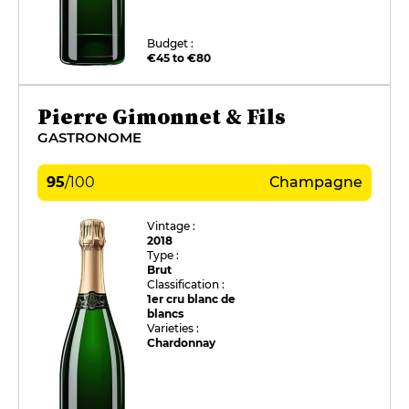
Budget :
€45 to €80
Pierre Gimonnet & Fils
GASTRONOME
95
/
100
Champagne
Vintage :
2018
Type :
Brut
Classification :
1er cru blanc de
blancs
Varieties :
Chardonnay