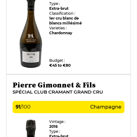
Type :
Extra-brut
Classification :
1er cru blanc de
blancs millésimé
Varieties :
Chardonnay
Budget :
€45 to €80
Pierre Gimonnet & Fils
SPÉCIAL CLUB CRAMANT GRAND CRU
91
/
100
Champagne
Vintage :
2016
Type :
Extra-brut