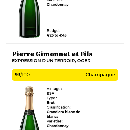
Chardonnay
Budget :
€25 to €45
Pierre Gimonnet et Fils
EXPRESSION D'UN TERROIR, OGER
93
/
100
Champagne
Vintage :
BSA
Type :
Brut
Classification :
Grand cru blanc de
blancs
Varieties :
Chardonnay