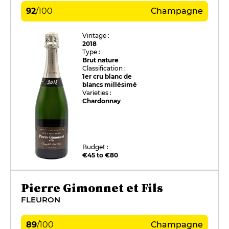
92
/
100
Champagne
Vintage :
2018
Type :
Brut nature
Classification :
1er cru blanc de
blancs millésimé
Varieties :
Chardonnay
Budget :
€45 to €80
Pierre Gimonnet et Fils
FLEURON
89
/
100
Champagne