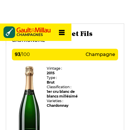
Pierre Gimonnet et Fils
CHAMPAGNES
GASTRONOME
93
/
100
Champagne
Vintage :
2015
Type :
Brut
Classification :
1er cru blanc de
blancs millésimé
Varieties :
Chardonnay