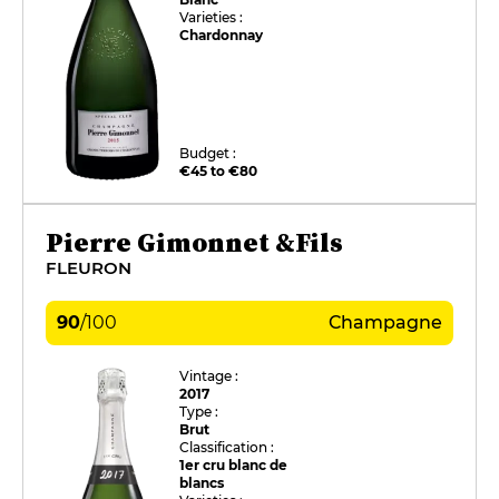
Varieties :
Chardonnay
Budget :
€45 to €80
Pierre Gimonnet &Fils
FLEURON
90
/
100
Champagne
Vintage :
2017
Type :
Brut
Classification :
1er cru blanc de
blancs