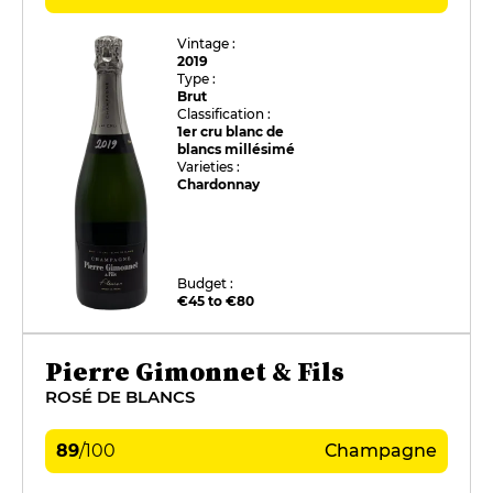
Vintage :
2019
Type :
Brut
Classification :
1er cru blanc de
blancs millésimé
Varieties :
Chardonnay
Budget :
€45 to €80
Pierre Gimonnet & Fils
ROSÉ DE BLANCS
89
/
100
Champagne