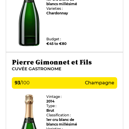
blancs millésimé
Varieties :
Chardonnay
Budget :
€45 to €80
Pierre Gimonnet et Fils
CUVÉE GASTRONOME
93
/
100
Champagne
Vintage :
2014
Type :
Brut
Classification :
1er cru blanc de
blancs millésimé
Varieties :