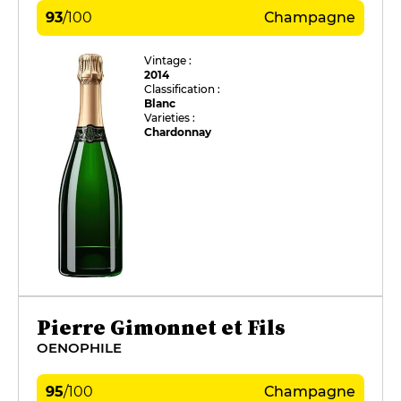
93
/
100
Champagne
Vintage :
2014
Classification :
Blanc
Varieties :
Chardonnay
Pierre Gimonnet et Fils
OENOPHILE
95
/
100
Champagne