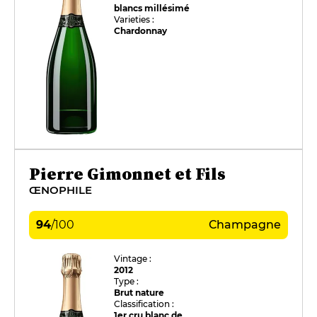
blancs millésimé
Varieties :
Chardonnay
Pierre Gimonnet et Fils
ŒNOPHILE
94
/
100
Champagne
Vintage :
2012
Type :
Brut nature
Classification :
1er cru blanc de