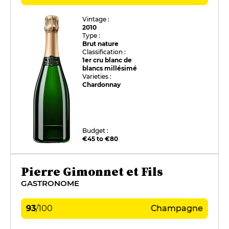
Vintage :
2010
Type :
Brut nature
Classification :
1er cru blanc de
blancs millésimé
Varieties :
Chardonnay
Budget :
€45 to €80
Pierre Gimonnet et Fils
GASTRONOME
93
/
100
Champagne