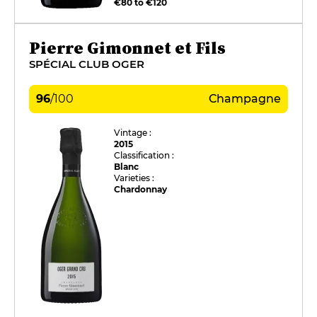
€80 to €120
Pierre Gimonnet et Fils
SPÉCIAL CLUB OGER
96
/
100
Champagne
Vintage :
2015
Classification :
Blanc
Varieties :
Chardonnay