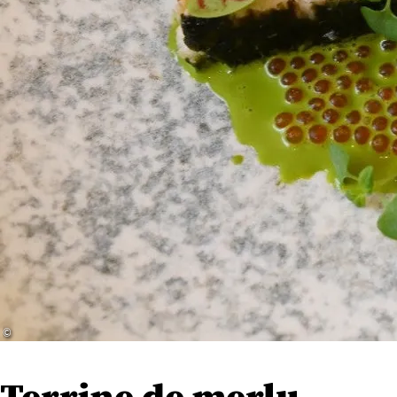
© ‎‎
Terrine de merlu