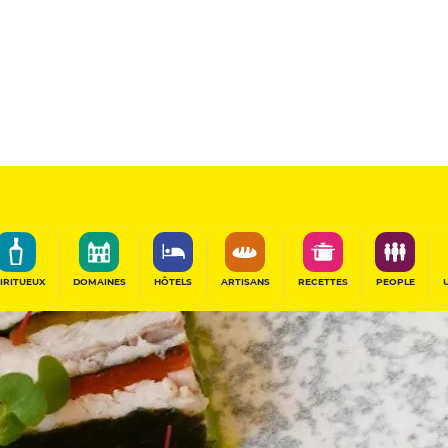
IRITUEUX
DOMAINES
HÔTELS
ARTISANS
RECETTES
PEOPLE