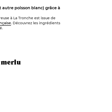
 autre poisson blanc) grâce à
reuse
à
La Tronche
est issue de
ançaise
. Découvrez les ingrédients
é.
 merlu