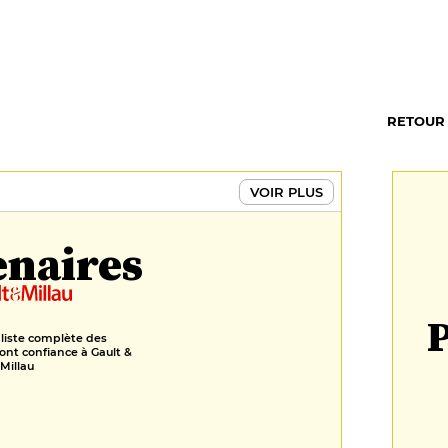
RETOUR
VOIR PLUS
enaires
P
 liste complète des
ont confiance à Gault &
Millau