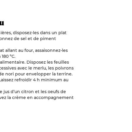
lu
ières, disposez-les dans un plat
aisonnez de sel et de piment
at allant au four, assaisonnez-les
 180 °C.
alimentaire. Disposez les feuilles
essives avec le merlu, les poivrons
 de nori pour envelopper la terrine.
Laissez refroidir 4 h minimum au
 jus d’un citron et les oeufs de
Servez la crème en accompagnement