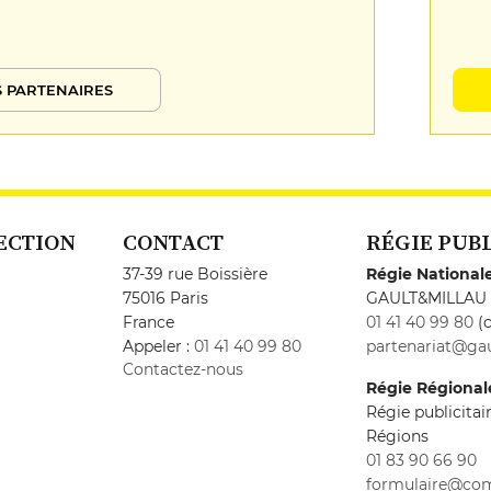
 PARTENAIRES
ECTION
CONTACT
RÉGIE PUB
37-39 rue Boissière
Régie National
75016 Paris
GAULT&MILLAU
France
01 41 40 99 80
(c
Appeler :
01 41 40 99 80
partenariat@gau
Contactez-nous
Régie Régional
Régie publicita
Régions
01 83 90 66 90
formulaire@co