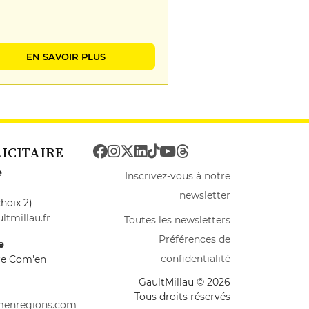
EN SAVOIR PLUS
LICITAIRE
e
Inscrivez-vous à notre
newsletter
hoix 2)
ltmillau.fr
Toutes les newsletters
Préférences de
e
confidentialité
ire Com'en
GaultMillau © 2026
Tous droits réservés
menregions.com