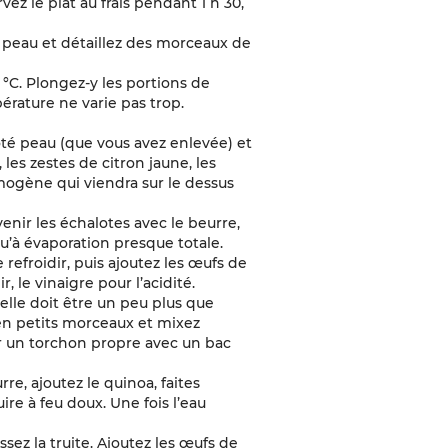
vez le plat au frais pendant 1 h 30,
la peau et détaillez des morceaux de
 °C. Plongez-y les portions de
pérature ne varie pas trop.
té peau (que vous avez enlevée) et
 les zestes de citron jaune, les
omogène qui viendra sur le dessus
enir les échalotes avec le beurre,
squ’à évaporation presque totale.
e refroidir, puis ajoutez les œufs de
r, le vinaigre pour l’acidité.
 (elle doit être un peu plus que
é en petits morceaux et mixez
 un torchon propre avec un bac
re, ajoutez le quinoa, faites
uire à feu doux. Une fois l’eau
ssez la truite. Ajoutez les œufs de