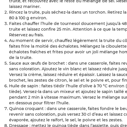
truite, et recouvrez avec le reste du mélange de sel. Réser
laissez mariner.
Rincez la truite, puis séchez-la dans un torchon. Retirez 
80 à 100 g environ.
Faites chauffer l’huile de tournesol doucement jusqu’à 48
truite et laissez confire 25 min. Attention à ce que la tem
Réservez au frais.
Au moment de servir, chauffez légèrement la truite du cô
faites frire la moitié des échalotes. Mélangez la ciboulette,
échalotes fraîches et frites pour avoir un joli mélange h
de la truite.
Sauce aux œufs de brochet : dans une casserole, faites rev
sans coloration. Ajoutez le vin blanc et laissez réduire ju
Versez la crème, laissez réduire et épaissir. Laissez la sauc
brochet, les zestes de citron, le sel et le poivre et, pour fini
Huile de sapin : faites tiédir l’huile d’olive à 70 °C environ
tiède). Versez-la dans un mixeur et ajoutez le sapin taill
pendant 2 min à vitesse maximum. Versez le mélange sur
en dessous pour filtrer l’huile.
Quinoa croquant : dans une casserole, faites fondre le beur
revenir sans coloration, puis versez 30 cl d’eau et laissez c
évaporée, ajoutez le raifort, le sel, le poivre et les zestes.
Dressage : mettez le quinoa tiède dans l’assiette, puis dre