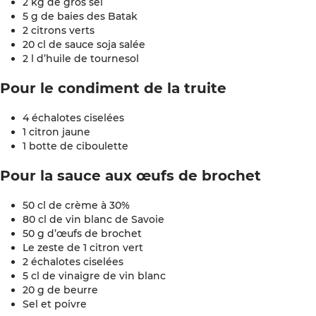
2 kg de gros sel
5 g de baies des Batak
2 citrons verts
20 cl de sauce soja salée
2 l d’huile de tournesol
Pour le condiment de la truite
4 échalotes ciselées
1 citron jaune
1 botte de ciboulette
Pour la sauce aux œufs de brochet
50 cl de crème à 30%
80 cl de vin blanc de Savoie
50 g d’œufs de brochet
Le zeste de 1 citron vert
2 échalotes ciselées
5 cl de vinaigre de vin blanc
20 g de beurre
Sel et poivre