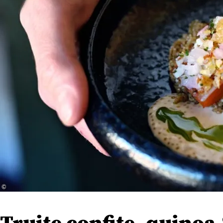
© ‎
Truite confite, quinoa