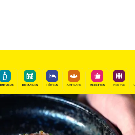
IRITUEUX
DOMAINES
HÔTELS
ARTISANS
RECETTES
PEOPLE