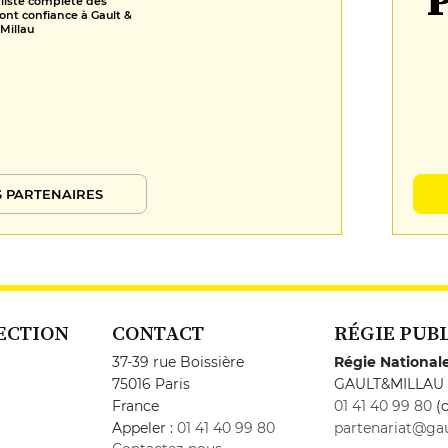
P
 liste complète des
ont confiance à Gault &
Millau
 PARTENAIRES
ECTION
CONTACT
RÉGIE PUB
37-39 rue Boissière
Régie National
75016 Paris
GAULT&MILLAU
France
01 41 40 99 80
(c
Appeler :
01 41 40 99 80
partenariat@gau