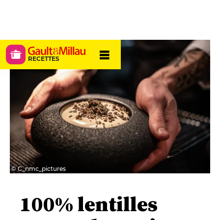
RECETTES
© C_nmc_pictures
100% lentilles