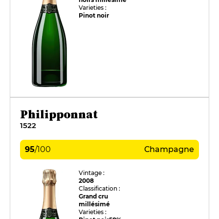
Varieties :
Pinot noir
Philipponnat
1522
95
/
100
Champagne
Vintage :
2008
Classification :
Grand cru
millésimé
Varieties :