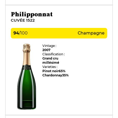
Philipponnat
CUVÉE 1522
94
/
100
Champagne
Vintage :
2007
Classification :
Grand cru
millésimé
Varieties :
Pinot noir
65%
Chardonnay
35%