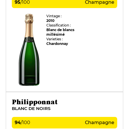
95
/
100
Champagne
Vintage :
2010
Classification :
Blanc de blancs
millésimé
Varieties :
Chardonnay
Philipponnat
BLANC DE NOIRS
94
/
100
Champagne