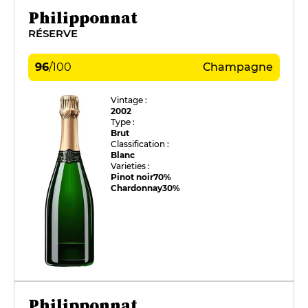
Philipponnat
RÉSERVE
96
/
100
Champagne
Vintage :
2002
Type :
Brut
Classification :
Blanc
Varieties :
Pinot noir
70%
Chardonnay
30%
Philipponnat