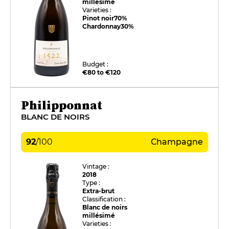
millésimé
Varieties :
Pinot noir
70%
Chardonnay
30%
Budget :
€80 to €120
Philipponnat
BLANC DE NOIRS
92
/
100
Champagne
Vintage :
2018
Type :
Extra-brut
Classification :
Blanc de noirs
millésimé
Varieties :