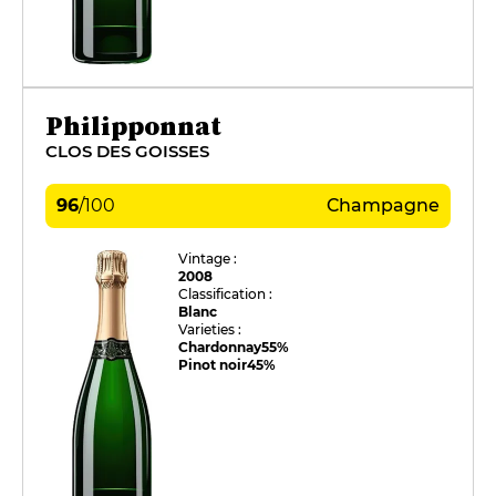
Philipponnat
CLOS DES GOISSES
96
/
100
Champagne
Vintage :
2008
Classification :
Blanc
Varieties :
Chardonnay
55%
Pinot noir
45%