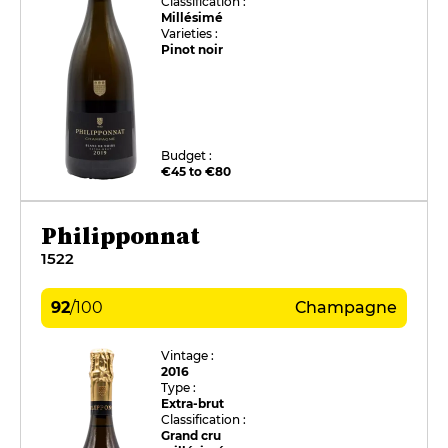
Classification :
Millésimé
Varieties :
Pinot noir
Budget :
€45 to €80
Philipponnat
1522
92
/
100
Champagne
Vintage :
2016
Type :
Extra-brut
Classification :
Grand cru