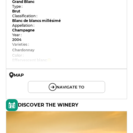
Grand Blanc
Type :
Brut
Classification :
Blanc de blancs millésimé
Appellation :
Champagne
Year :
2004
Varieties :
Chardonnay
Color :
Effervescent blanc
MAP
© OpenMapTiles © OpenStreetMap
NAVIGATE TO
DISCOVER THE WINERY