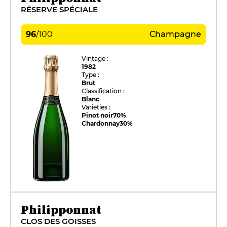
RÉSERVE SPÉCIALE
96
/
100
Champagne
Vintage :
1982
Type :
Brut
Classification :
Blanc
Varieties :
Pinot noir
70%
Chardonnay
30%
Philipponnat
CLOS DES GOISSES