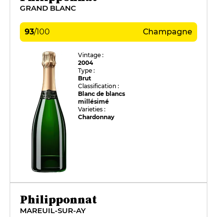
GRAND BLANC
93
/
100
Champagne
Vintage :
2004
Type :
Brut
Classification :
Blanc de blancs
millésimé
Varieties :
Chardonnay
Philipponnat
MAREUIL-SUR-AY