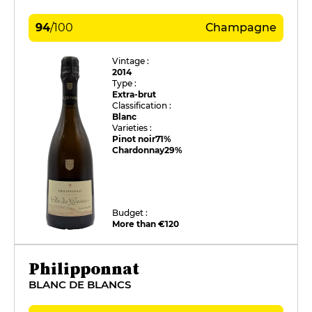
94
/
100
Champagne
Vintage :
2014
Type :
Extra-brut
Classification :
Blanc
Varieties :
Pinot noir
71%
Chardonnay
29%
Budget :
More than €120
Philipponnat
BLANC DE BLANCS