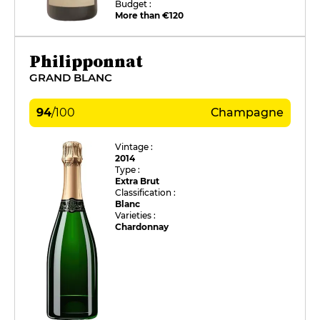
Budget :
More than €120
Philipponnat
GRAND BLANC
94
/
100
Champagne
Vintage :
2014
Type :
Extra Brut
Classification :
Blanc
Varieties :
Chardonnay