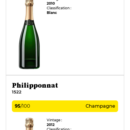
2010
Classification :
Blanc
Philipponnat
1522
95
/
100
Champagne
Vintage :
2012
Classification :