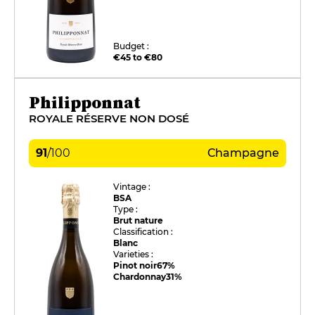
Budget :
€45 to €80
Philipponnat
ROYALE RÉSERVE NON DOSÉ
91
/
100
Champagne
Vintage :
BSA
Type :
Brut nature
Classification :
Blanc
Varieties :
Pinot noir
67%
Chardonnay
31%