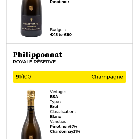
Pinot noir
Budget :
€45 to €80
Philipponnat
ROYALE RÉSERVE
91
/
100
Champagne
Vintage :
BSA
Type :
Brut
Classification :
Blanc
Varieties :
Pinot noir
67%
Chardonnay
31%