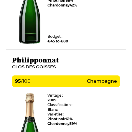
Pinot noir
58%
Chardonnay
42%
Budget :
€45 to €80
Philipponnat
CLOS DES GOISSES
95
/
100
Champagne
Vintage :
2009
Classification :
Blanc
Varieties :
Pinot noir
61%
Chardonnay
39%