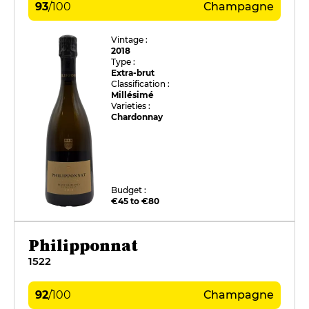
93
/
100
Champagne
Vintage :
2018
Type :
Extra-brut
Classification :
Millésimé
Varieties :
Chardonnay
Budget :
€45 to €80
Philipponnat
1522
92
/
100
Champagne