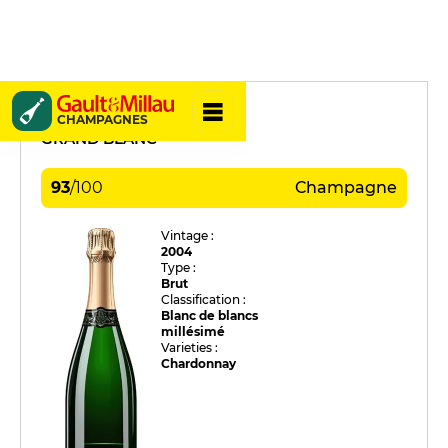
Philipponnat
CHAMPAGNES
GRAND BLANC
93
/
100
Champagne
Vintage :
2004
Type :
Brut
Classification :
Blanc de blancs
millésimé
Varieties :
Chardonnay