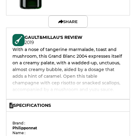
SHARE
GAULT&MILLAU'S REVIEW
2019
With a nose of tangerine marmalade, toast and
mushroom, this Grand Blanc 2004 expresses itself
on a creamy palate, with a wadded-up, unctuous,
almost creamy bubble, aided by a dosage that
adds a hint of caramel. Open this table
champagne with cep risotto or snacked scallops,
accompanied by a mushroom and yuzu sauce.
SPECIFICATIONS
Brand :
Philipponnat
Name :