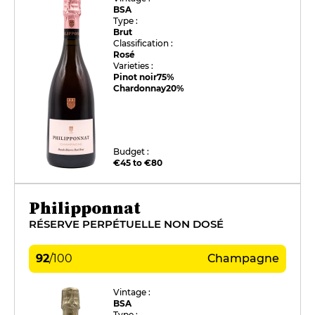
BSA
Type :
Brut
Classification :
Rosé
Varieties :
Pinot noir
75%
Chardonnay
20%
Budget :
€45 to €80
Philipponnat
RÉSERVE PERPÉTUELLE NON DOSÉ
92
/
100
Champagne
Vintage :
BSA
Type :