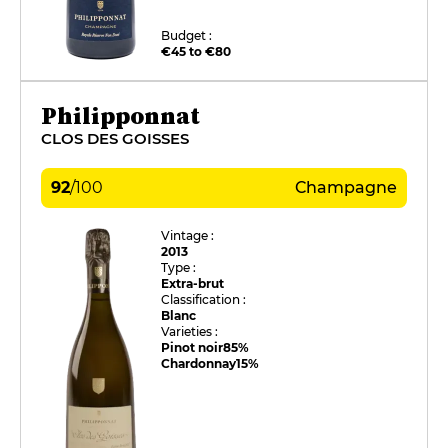
Budget :
€45 to €80
Philipponnat
CLOS DES GOISSES
92
/
100
Champagne
Vintage :
2013
Type :
Extra-brut
Classification :
Blanc
Varieties :
Pinot noir
85%
Chardonnay
15%