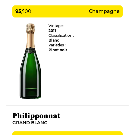
95
/
100
Champagne
Vintage :
2011
Classification :
Blanc
Varieties :
Pinot noir
Philipponnat
GRAND BLANC