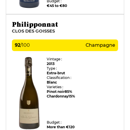
Budget :
€45 to €80
Philipponnat
CLOS DES GOISSES
92
/
100
Champagne
Vintage :
2013
Type :
Extra-brut
Classification :
Blanc
Varieties :
Pinot noir
85%
Chardonnay
15%
Budget :
More than €120