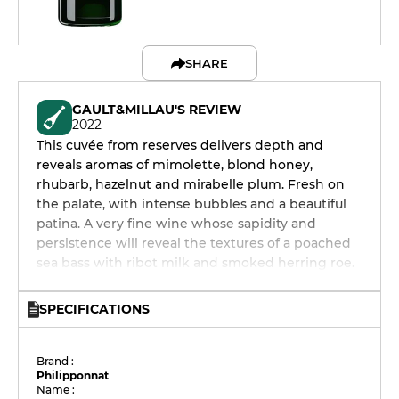
SHARE
GAULT&MILLAU'S REVIEW
2022
This cuvée from reserves delivers depth and
reveals aromas of mimolette, blond honey,
rhubarb, hazelnut and mirabelle plum. Fresh on
the palate, with intense bubbles and a beautiful
patina. A very fine wine whose sapidity and
persistence will reveal the textures of a poached
sea bass with ribot milk and smoked herring roe.
SPECIFICATIONS
Brand :
Philipponnat
Name :