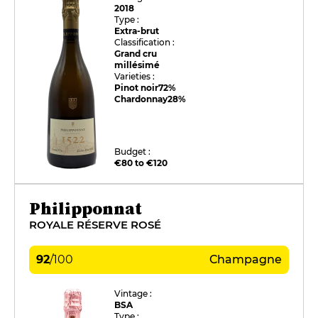
2018
Type :
Extra-brut
Classification :
Grand cru
millésimé
Varieties :
Pinot noir
72%
Chardonnay
28%
Budget :
€80 to €120
Philipponnat
ROYALE RÉSERVE ROSÉ
92
/
100
Champagne
Vintage :
BSA
Type :