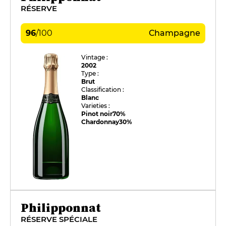
RÉSERVE
96
/
100
Champagne
Vintage :
2002
Type :
Brut
Classification :
Blanc
Varieties :
Pinot noir
70%
Chardonnay
30%
Philipponnat
RÉSERVE SPÉCIALE