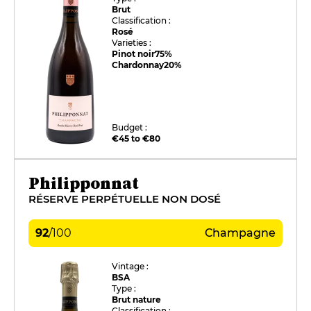
Brut
Classification :
Rosé
Varieties :
Pinot noir
75%
Chardonnay
20%
Budget :
€45 to €80
Philipponnat
RÉSERVE PERPÉTUELLE NON DOSÉ
92
/
100
Champagne
Vintage :
BSA
Type :
Brut nature
Classification :