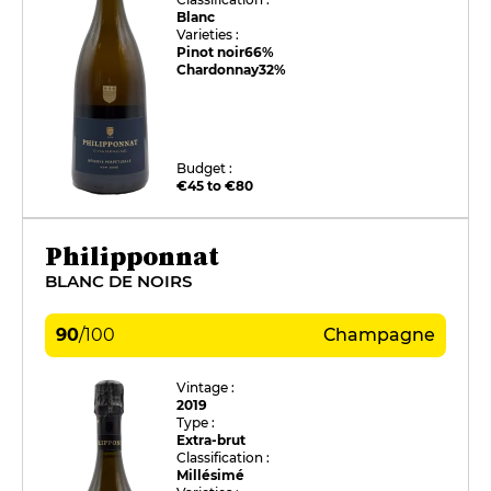
Blanc
Varieties :
Pinot noir
66%
Chardonnay
32%
Budget :
€45 to €80
Philipponnat
BLANC DE NOIRS
90
/
100
Champagne
Vintage :
2019
Type :
Extra-brut
Classification :
Millésimé