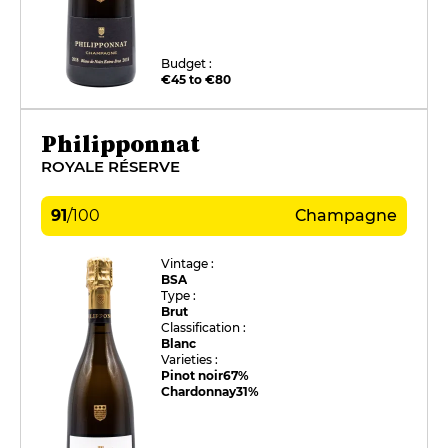
Budget :
€45 to €80
Philipponnat
ROYALE RÉSERVE
91
/
100
Champagne
Vintage :
BSA
Type :
Brut
Classification :
Blanc
Varieties :
Pinot noir
67%
Chardonnay
31%