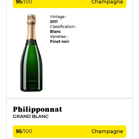
95
/
100
Champagne
Vintage :
2011
Classification :
Blanc
Varieties :
Pinot noir
Philipponnat
GRAND BLANC
95
/
100
Champagne