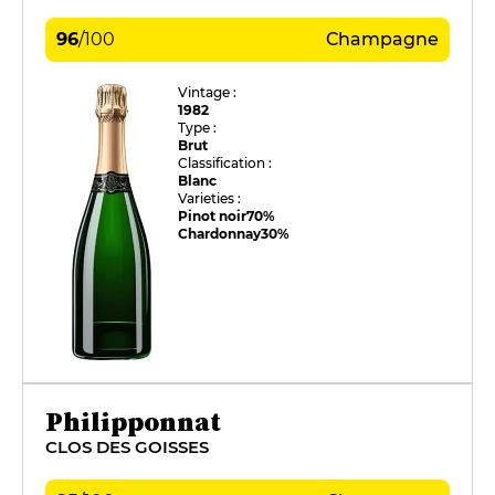
96
/
100
Champagne
Vintage :
1982
Type :
Brut
Classification :
Blanc
Varieties :
Pinot noir
70%
Chardonnay
30%
Philipponnat
CLOS DES GOISSES