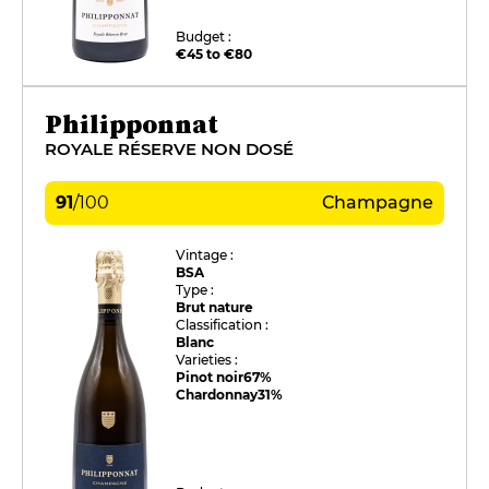
Budget :
€45 to €80
Philipponnat
ROYALE RÉSERVE NON DOSÉ
91
/
100
Champagne
Vintage :
BSA
Type :
Brut nature
Classification :
Blanc
Varieties :
Pinot noir
67%
Chardonnay
31%