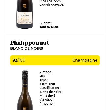
Pinot noir
70%
Chardonnay
30%
Budget :
€80 to €120
Philipponnat
BLANC DE NOIRS
92
/
100
Champagne
Vintage :
2018
Type :
Extra-brut
Classification :
Blanc de noirs
millésimé
Varieties :
Pinot noir