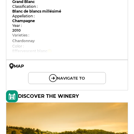
Grand Blanc
Classification :
Blanc de blancs millésimé
Appellation :
Champagne
Year :
2010
Varieties :
Chardonnay
Color :
Effervescent blanc
MAP
© OpenMapTiles © OpenStreetMap
NAVIGATE TO
DISCOVER THE WINERY