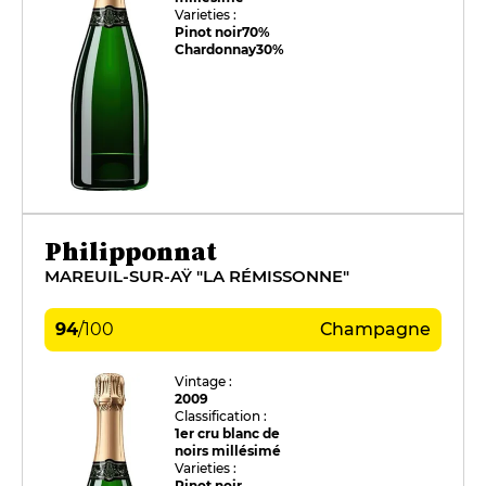
Varieties :
Pinot noir
70%
Chardonnay
30%
Philipponnat
MAREUIL-SUR-AŸ "LA RÉMISSONNE"
94
/
100
Champagne
Vintage :
2009
Classification :
1er cru blanc de
noirs millésimé
Varieties :
Pinot noir