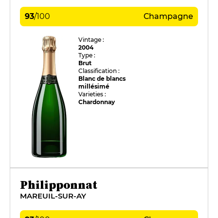
93
/
100
Champagne
Vintage :
2004
Type :
Brut
Classification :
Blanc de blancs
millésimé
Varieties :
Chardonnay
Philipponnat
MAREUIL-SUR-AY