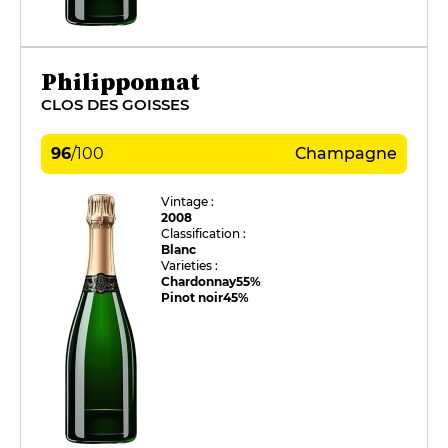
Philipponnat
CLOS DES GOISSES
96
/
100
Champagne
Vintage :
2008
Classification :
Blanc
Varieties :
Chardonnay
55%
Pinot noir
45%