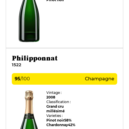
Philipponnat
1522
95
/
100
Champagne
Vintage :
2008
Classification :
Grand cru
millésimé
Varieties :
Pinot noir
58%
Chardonnay
42%