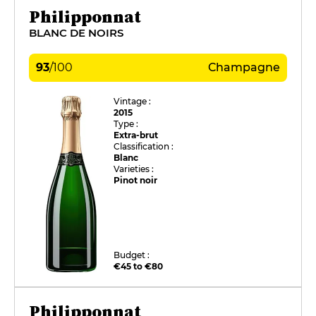
Philipponnat
BLANC DE NOIRS
93
/
100
Champagne
Vintage :
2015
Type :
Extra-brut
Classification :
Blanc
Varieties :
Pinot noir
Budget :
€45 to €80
Philipponnat