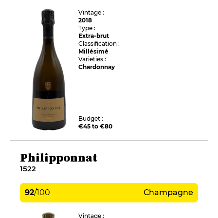
Vintage :
2018
Type :
Extra-brut
Classification :
Millésimé
Varieties :
Chardonnay
Budget :
€45 to €80
Philipponnat
1522
92
/
100
Champagne
Vintage :