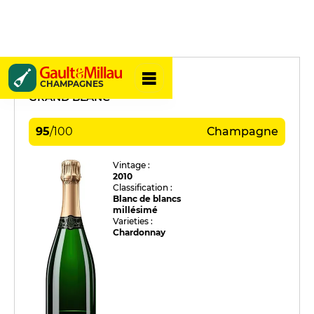
Philipponnat
CHAMPAGNES
GRAND BLANC
95
/
100
Champagne
Vintage :
2010
Classification :
Blanc de blancs
millésimé
Varieties :
Chardonnay