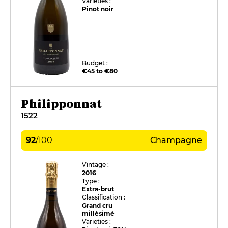
Varieties :
Pinot noir
Budget :
€45 to €80
Philipponnat
1522
92
/
100
Champagne
Vintage :
2016
Type :
Extra-brut
Classification :
Grand cru
millésimé
Varieties :