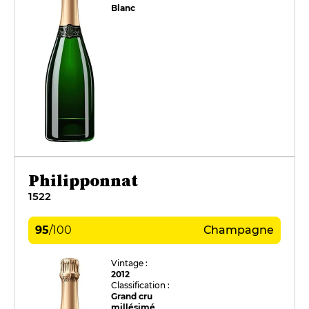
Blanc
Philipponnat
1522
95
/
100
Champagne
Vintage :
2012
Classification :
Grand cru
millésimé