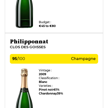
Budget :
€45 to €80
Philipponnat
CLOS DES GOISSES
95
/
100
Champagne
Vintage :
2009
Classification :
Blanc
Varieties :
Pinot noir
61%
Chardonnay
39%