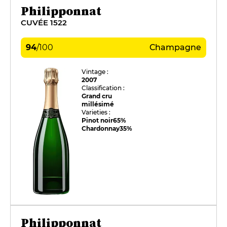
Philipponnat
CUVÉE 1522
94
/
100
Champagne
Vintage :
2007
Classification :
Grand cru
millésimé
Varieties :
Pinot noir
65%
Chardonnay
35%
Philipponnat