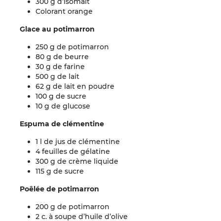
300 g d’isomalt
Colorant orange
Glace au potimarron
250 g de potimarron
80 g de beurre
30 g de farine
500 g de lait
62 g de lait en poudre
100 g de sucre
10 g de glucose
Espuma de clémentine
1 l de jus de clémentine
4 feuilles de gélatine
300 g de crème liquide
115 g de sucre
Poêlée de potimarron
200 g de potimarron
2 c. à soupe d’huile d’olive