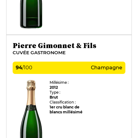
Pierre Gimonnet & Fils
CUVÉE GASTRONOME
94
/
100
Champagne
Millésime :
2012
Type :
Brut
Classification :
1er cru blanc de
blancs millésimé