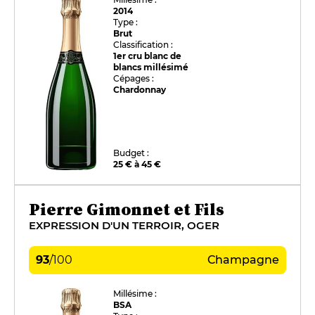
2014
Type :
Brut
Classification :
1er cru blanc de
blancs millésimé
Cépages :
Chardonnay
Budget :
25 € à 45 €
Pierre Gimonnet et Fils
EXPRESSION D'UN TERROIR, OGER
93
/
100
Champagne
Millésime :
BSA