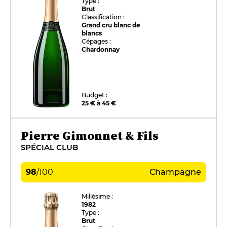
Type :
Brut
Classification :
Grand cru blanc de
blancs
Cépages :
Chardonnay
Budget :
25 € à 45 €
Pierre Gimonnet & Fils
SPÉCIAL CLUB
98
/
100
Champagne
Millésime :
1982
Type :
Brut