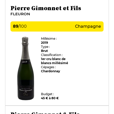
Pierre Gimonnet et Fils
FLEURON
89
/
100
Champagne
Millésime :
2019
Type :
Brut
Classification :
1er cru blanc de
blancs millésimé
Cépages :
Chardonnay
Budget :
45 € à 80 €