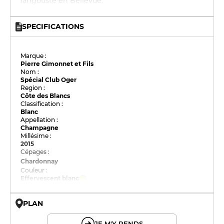
langouste en Bellevue.
SPECIFICATIONS
Marque :
Pierre Gimonnet et Fils
Nom :
Spécial Club Oger
Region :
Côte des Blancs
Classification :
Blanc
Appellation :
Champagne
Millésime :
2015
Cépages :
Chardonnay
Couleur :
Effervescent blanc
PLAN
© OpenMapTiles © OpenStreetMap
JE M'Y RENDS