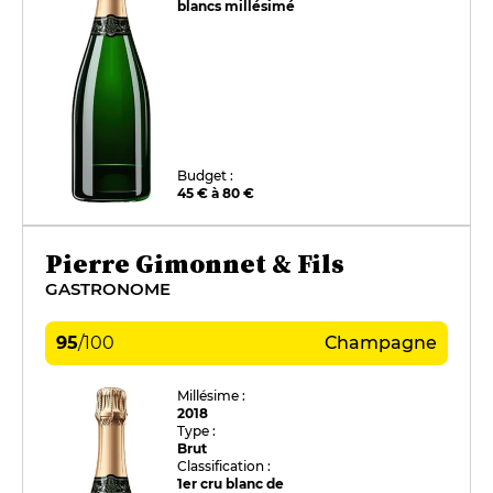
blancs millésimé
Budget :
45 € à 80 €
Pierre Gimonnet & Fils
GASTRONOME
95
/
100
Champagne
Millésime :
2018
Type :
Brut
Classification :
1er cru blanc de