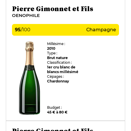
Pierre Gimonnet et Fils
OENOPHILE
95
/
100
Champagne
Millésime :
2010
Type :
Brut nature
Classification :
1er cru blanc de
blancs millésimé
Cépages :
Chardonnay
Budget :
45 € à 80 €
Pierre Gimonnet et Fils