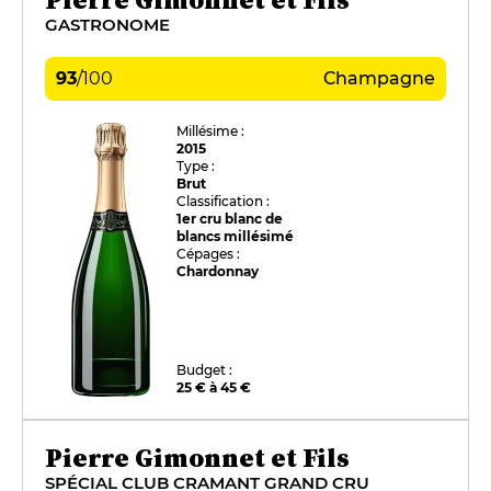
GASTRONOME
93
/
100
Champagne
Millésime :
2015
Type :
Brut
Classification :
1er cru blanc de
blancs millésimé
Cépages :
Chardonnay
Budget :
25 € à 45 €
Pierre Gimonnet et Fils
SPÉCIAL CLUB CRAMANT GRAND CRU