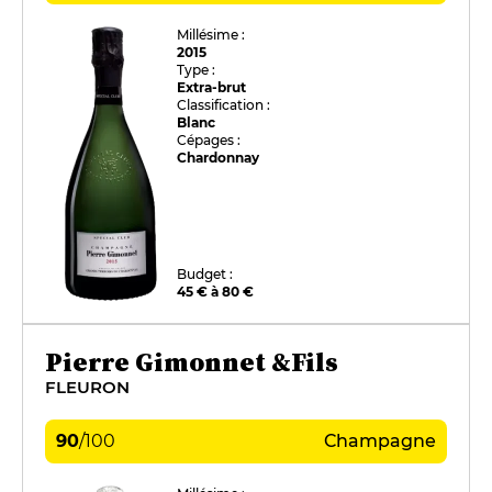
Millésime :
2015
Type :
Extra-brut
Classification :
Blanc
Cépages :
Chardonnay
Budget :
45 € à 80 €
Pierre Gimonnet &Fils
FLEURON
90
/
100
Champagne