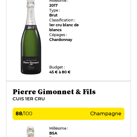
Millésime :
2017
Type :
Brut
Classification :
1er cru blanc de
blancs
Cépages :
Chardonnay
Budget :
45 € à 80 €
Pierre Gimonnet & Fils
CUIS 1ER CRU
88
/
100
Champagne
Millésime :
BSA