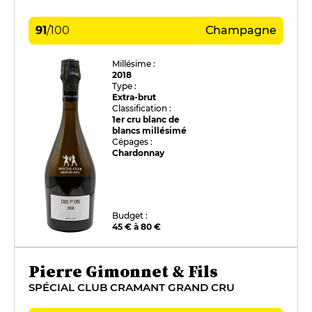
91
/
100
Champagne
Millésime :
2018
Type :
Extra-brut
Classification :
1er cru blanc de
blancs millésimé
Cépages :
Chardonnay
Budget :
45 € à 80 €
Pierre Gimonnet & Fils
SPÉCIAL CLUB CRAMANT GRAND CRU