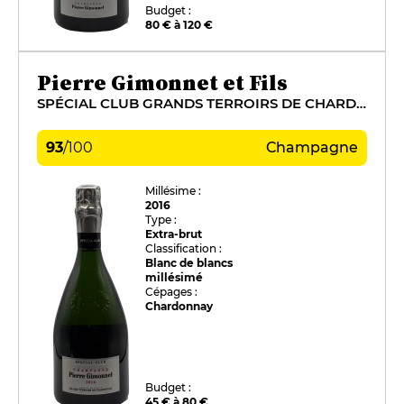
Budget :
80 € à 120 €
Pierre Gimonnet et Fils
SPÉCIAL CLUB GRANDS TERROIRS DE CHARDONNAY
93
/
100
Champagne
Millésime :
2016
Type :
Extra-brut
Classification :
Blanc de blancs
millésimé
Cépages :
Chardonnay
Budget :
45 € à 80 €