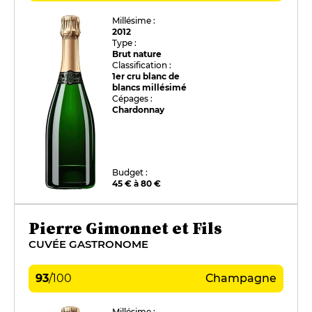
Millésime :
2012
Type :
Brut nature
Classification :
1er cru blanc de
blancs millésimé
Cépages :
Chardonnay
Budget :
45 € à 80 €
Pierre Gimonnet et Fils
CUVÉE GASTRONOME
93
/
100
Champagne
Millésime :