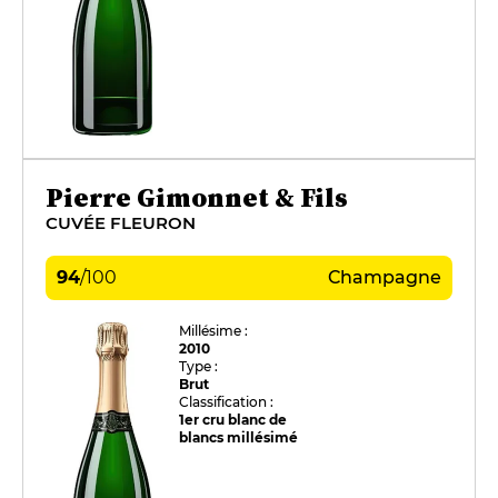
Pierre Gimonnet & Fils
CUVÉE FLEURON
94
/
100
Champagne
Millésime :
2010
Type :
Brut
Classification :
1er cru blanc de
blancs millésimé