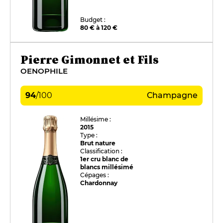
Budget :
80 € à 120 €
Pierre Gimonnet et Fils
OENOPHILE
94
/
100
Champagne
Millésime :
2015
Type :
Brut nature
Classification :
1er cru blanc de
blancs millésimé
Cépages :
Chardonnay