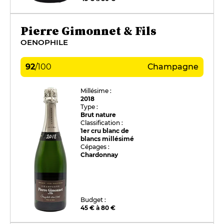
Pierre Gimonnet & Fils
OENOPHILE
92
/
100
Champagne
Millésime :
2018
Type :
Brut nature
Classification :
1er cru blanc de
blancs millésimé
Cépages :
Chardonnay
Budget :
45 € à 80 €