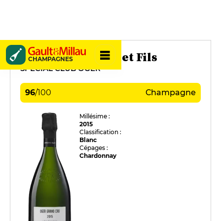
Pierre Gimonnet et Fils
CHAMPAGNES
SPÉCIAL CLUB OGER
96
/
100
Champagne
Millésime :
2015
Classification :
Blanc
Cépages :
Chardonnay