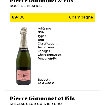
Pierre Gimonnet & Fils
ROSÉ DE BLANCS
89
/
100
Champagne
Millésime :
BSA
Type :
Brut
Classification :
1er cru rosé
Cépages :
Chardonnay
94%
Pinot noir
6%
Budget :
45 € à 80 €
Pierre Gimonnet et Fils
SPÉCIAL CLUB CUIS 1ER CRU