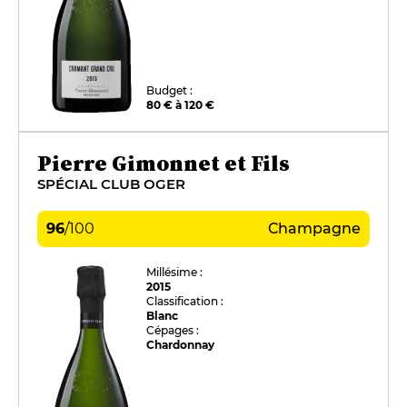
Budget :
80 € à 120 €
Pierre Gimonnet et Fils
SPÉCIAL CLUB OGER
96
/
100
Champagne
Millésime :
2015
Classification :
Blanc
Cépages :
Chardonnay