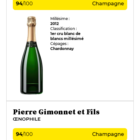
94
/
100
Champagne
Millésime :
2012
Classification :
1er cru blanc de
blancs millésimé
Cépages :
Chardonnay
Pierre Gimonnet et Fils
ŒNOPHILE
94
/
100
Champagne