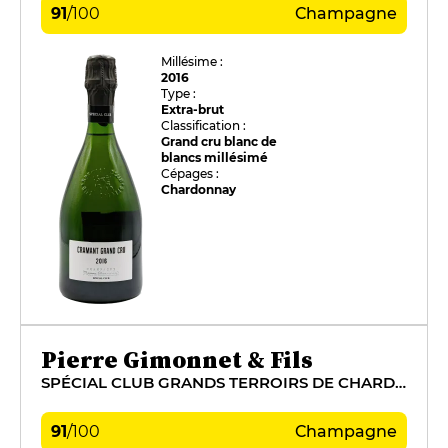
91
/
100
Champagne
Millésime :
2016
Type :
Extra-brut
Classification :
Grand cru blanc de
blancs millésimé
Cépages :
Chardonnay
Pierre Gimonnet & Fils
SPÉCIAL CLUB GRANDS TERROIRS DE CHARDONNAY
91
/
100
Champagne