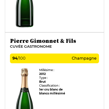
Pierre Gimonnet & Fils
CUVÉE GASTRONOME
94
/
100
Champagne
Millésime :
2012
Type :
Brut
Classification :
1er cru blanc de
blancs millésimé