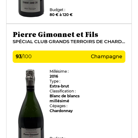
Budget :
80 € à 120 €
Pierre Gimonnet et Fils
SPÉCIAL CLUB GRANDS TERROIRS DE CHARDONNAY
93
/
100
Champagne
Millésime :
2016
Type :
Extra-brut
Classification :
Blanc de blancs
millésimé
Cépages :
Chardonnay