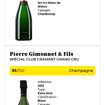
1er cru blanc de
blancs
Cépages :
Chardonnay
Pierre Gimonnet & Fils
SPÉCIAL CLUB CRAMANT GRAND CRU
95
/
100
Champagne
Millésime :
2015
Type :
Extra-brut
Classification :
Blanc
Cépages :