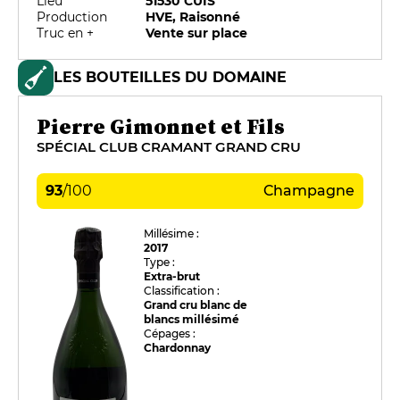
Lieu
51530 CUIS
Production
HVE, Raisonné
Truc en +
Vente sur place
LES BOUTEILLES DU DOMAINE
Pierre Gimonnet et Fils
SPÉCIAL CLUB CRAMANT GRAND CRU
93
/
100
Champagne
Millésime :
2017
Type :
Extra-brut
Classification :
Grand cru blanc de
blancs millésimé
Cépages :
Chardonnay