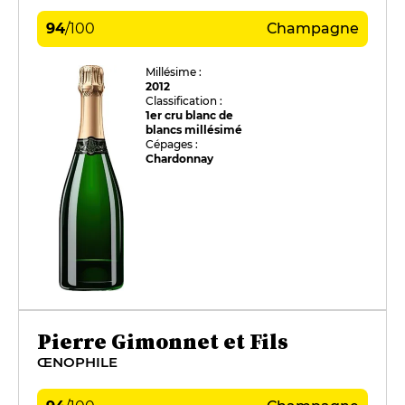
94
/
100
Champagne
Millésime :
2012
Classification :
1er cru blanc de
blancs millésimé
Cépages :
Chardonnay
Pierre Gimonnet et Fils
ŒNOPHILE