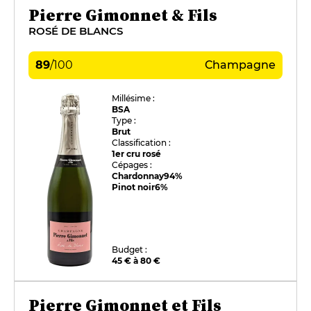
Pierre Gimonnet & Fils
ROSÉ DE BLANCS
89
/
100
Champagne
Millésime :
BSA
Type :
Brut
Classification :
1er cru rosé
Cépages :
Chardonnay
94%
Pinot noir
6%
Budget :
45 € à 80 €
Pierre Gimonnet et Fils