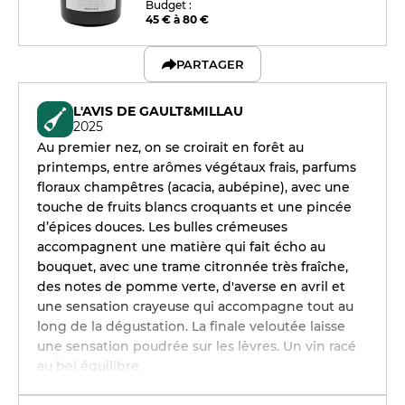
Budget :
45 € à 80 €
PARTAGER
L'AVIS DE GAULT&MILLAU
2025
Au premier nez, on se croirait en forêt au
printemps, entre arômes végétaux frais, parfums
floraux champêtres (acacia, aubépine), avec une
touche de fruits blancs croquants et une pincée
d’épices douces. Les bulles crémeuses
accompagnent une matière qui fait écho au
bouquet, avec une trame citronnée très fraîche,
des notes de pomme verte, d'averse en avril et
une sensation crayeuse qui accompagne tout au
long de la dégustation. La finale veloutée laisse
une sensation poudrée sur les lèvres. Un vin racé
au bel équilibre.