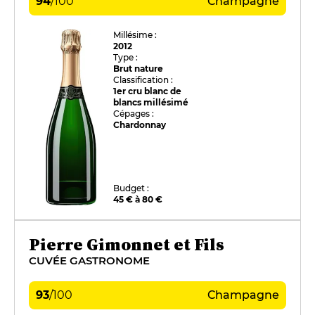
94
/
100
Champagne
Millésime :
2012
Type :
Brut nature
Classification :
1er cru blanc de
blancs millésimé
Cépages :
Chardonnay
Budget :
45 € à 80 €
Pierre Gimonnet et Fils
CUVÉE GASTRONOME
93
/
100
Champagne