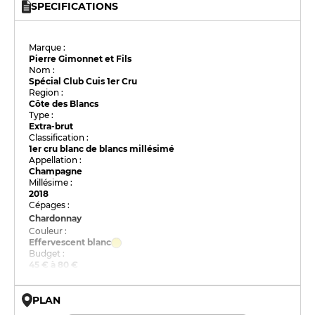
SPECIFICATIONS
Marque :
Pierre Gimonnet et Fils
Nom :
Spécial Club Cuis 1er Cru
Region :
Côte des Blancs
Type :
Extra-brut
Classification :
1er cru blanc de blancs millésimé
Appellation :
Champagne
Millésime :
2018
Cépages :
Chardonnay
Couleur :
Effervescent blanc
Budget :
45 € à 80 €
PLAN
© OpenMapTiles © OpenStreetMap