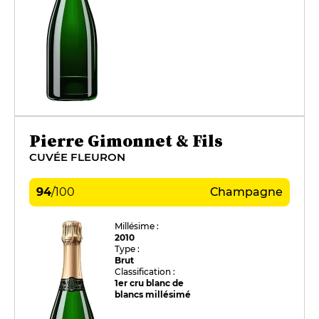
Pierre Gimonnet & Fils
CUVÉE FLEURON
94
/
100
Champagne
Millésime :
2010
Type :
Brut
Classification :
1er cru blanc de
blancs millésimé