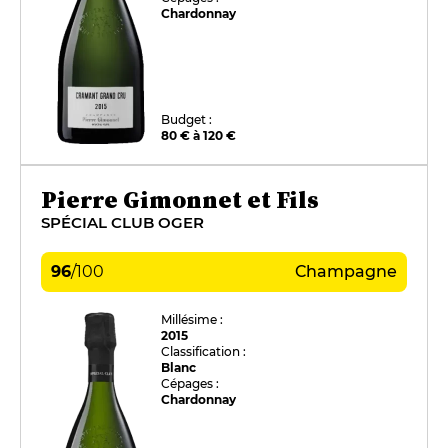
Chardonnay
Budget :
80 € à 120 €
Pierre Gimonnet et Fils
SPÉCIAL CLUB OGER
96
/
100
Champagne
Millésime :
2015
Classification :
Blanc
Cépages :
Chardonnay