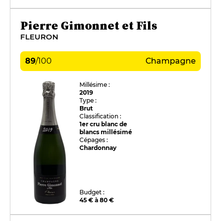
Pierre Gimonnet et Fils
FLEURON
89
/
100
Champagne
Millésime :
2019
Type :
Brut
Classification :
1er cru blanc de
blancs millésimé
Cépages :
Chardonnay
Budget :
45 € à 80 €