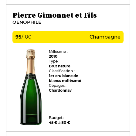
Pierre Gimonnet et Fils
OENOPHILE
95
/
100
Champagne
Millésime :
2010
Type :
Brut nature
Classification :
1er cru blanc de
blancs millésimé
Cépages :
Chardonnay
Budget :
45 € à 80 €