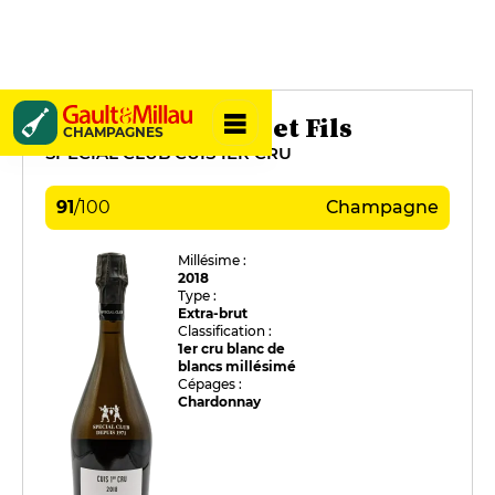
Pierre Gimonnet et Fils
CHAMPAGNES
SPÉCIAL CLUB CUIS 1ER CRU
91
/
100
Champagne
Millésime :
2018
Type :
Extra-brut
Classification :
1er cru blanc de
blancs millésimé
Cépages :
Chardonnay