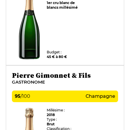
1er cru blanc de
blancs millésimé
Budget :
45 € à 80 €
Pierre Gimonnet & Fils
GASTRONOME
95
/
100
Champagne
Millésime :
2018
Type :
Brut
Classification :