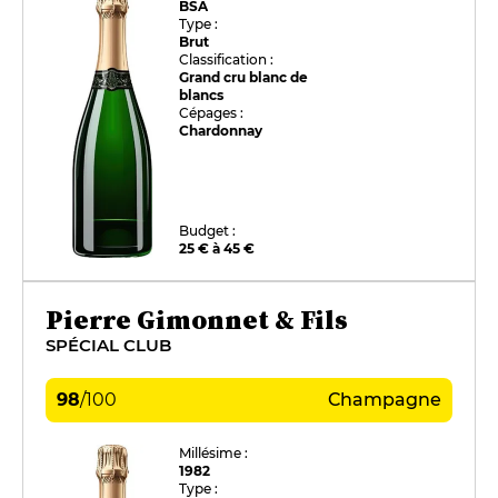
BSA
Type :
Brut
Classification :
Grand cru blanc de
blancs
Cépages :
Chardonnay
Budget :
25 € à 45 €
Pierre Gimonnet & Fils
SPÉCIAL CLUB
98
/
100
Champagne
Millésime :
1982
Type :