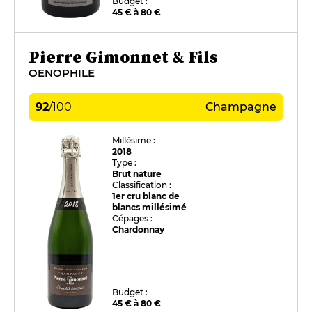
Budget :
45 € à 80 €
Pierre Gimonnet & Fils
OENOPHILE
92
/
100
Champagne
Millésime :
2018
Type :
Brut nature
Classification :
1er cru blanc de
blancs millésimé
Cépages :
Chardonnay
Budget :
45 € à 80 €