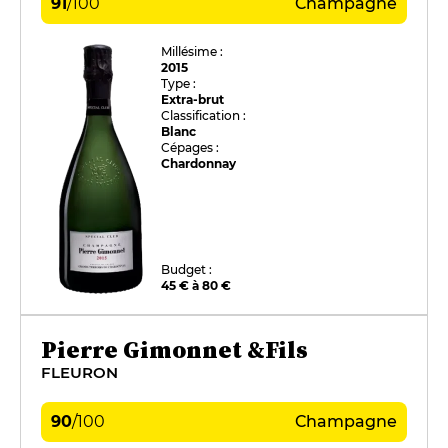
91
/
100
Champagne
Millésime :
2015
Type :
Extra-brut
Classification :
Blanc
Cépages :
Chardonnay
Budget :
45 € à 80 €
Pierre Gimonnet &Fils
FLEURON
90
/
100
Champagne