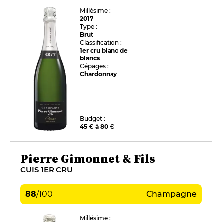
Millésime :
2017
Type :
Brut
Classification :
1er cru blanc de
blancs
Cépages :
Chardonnay
Budget :
45 € à 80 €
Pierre Gimonnet & Fils
CUIS 1ER CRU
88
/
100
Champagne
Millésime :