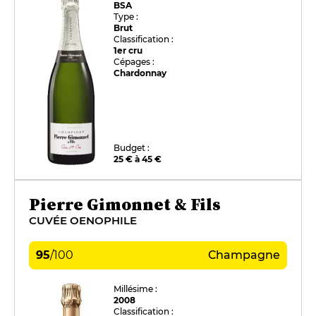
BSA
Type :
Brut
Classification :
1er cru
Cépages :
Chardonnay
Budget :
25 € à 45 €
Pierre Gimonnet & Fils
CUVÉE OENOPHILE
95
/
100
Champagne
Millésime :
2008
Classification :