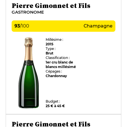
Pierre Gimonnet et Fils
GASTRONOME
93
/
100
Champagne
Millésime :
2015
Type :
Brut
Classification :
1er cru blanc de
blancs millésimé
Cépages :
Chardonnay
Budget :
25 € à 45 €
Pierre Gimonnet et Fils