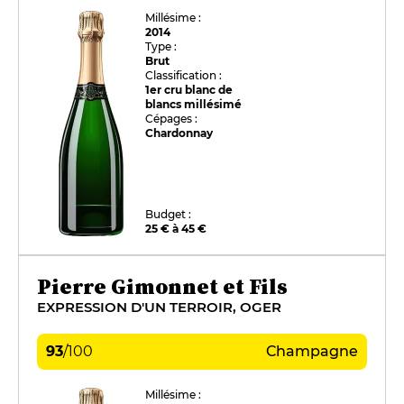
Millésime :
2014
Type :
Brut
Classification :
1er cru blanc de
blancs millésimé
Cépages :
Chardonnay
Budget :
25 € à 45 €
Pierre Gimonnet et Fils
EXPRESSION D'UN TERROIR, OGER
93
/
100
Champagne
Millésime :