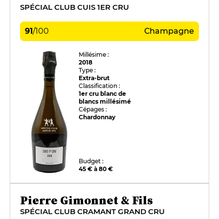
SPÉCIAL CLUB CUIS 1ER CRU
91
/
100
Champagne
Millésime :
2018
Type :
Extra-brut
Classification :
1er cru blanc de
blancs millésimé
Cépages :
Chardonnay
Budget :
45 € à 80 €
Pierre Gimonnet & Fils
SPÉCIAL CLUB CRAMANT GRAND CRU