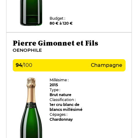
Budget :
80 € à 120 €
Pierre Gimonnet et Fils
OENOPHILE
94
/
100
Champagne
Millésime :
2015
Type :
Brut nature
Classification :
1er cru blanc de
blancs millésimé
Cépages :
Chardonnay