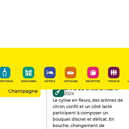
rroirs de
IRITUEUX
DOMAINES
HÔTELS
ARTISANS
RECETTES
PEOPLE
L'AVIS DE GAULT&MILLAU
Champagne
2024
Le cytise en fleurs, des arômes de
citron confit et un côté lacté
participent à composer un
bouquet discret et délicat. En
bouche, changement de