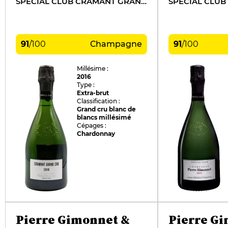
SPÉCIAL CLUB CRAMANT GRAND CRU
91
/
100
Champagne
91
/
100
Millésime :
2016
Type :
Extra-brut
Classification :
Grand cru blanc de
blancs millésimé
Cépages :
Chardonnay
Pierre Gimonnet &
Pierre G