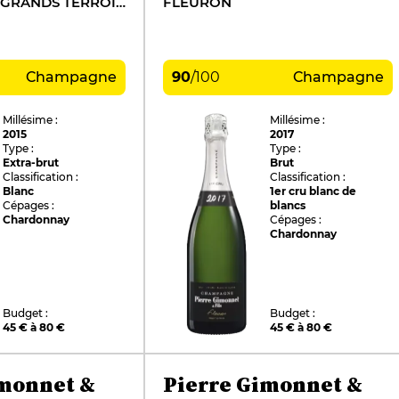
SPÉCIAL CLUB GRANDS TERROIRS DE CHARDONNAY
FLEURON
Champagne
90
/
100
Champagne
Millésime :
Millésime :
2015
2017
Type :
Type :
Extra-brut
Brut
Classification :
Classification :
Blanc
1er cru blanc de
Cépages :
blancs
Chardonnay
Cépages :
Chardonnay
Budget :
Budget :
45 € à 80 €
45 € à 80 €
imonnet &
Pierre Gimonnet &