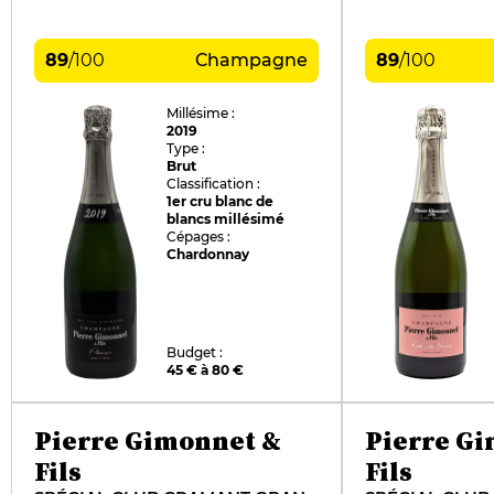
89
/
100
Champagne
89
/
100
Millésime :
2019
Type :
Brut
Classification :
1er cru blanc de
blancs millésimé
Cépages :
Chardonnay
Budget :
45 € à 80 €
Pierre Gimonnet &
Pierre G
Fils
Fils