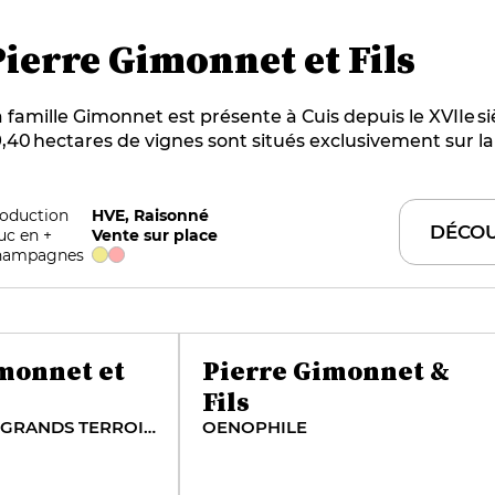
Pierre Gimonnet et Fils
 famille Gimonnet est présente à Cuis depuis le XVIIe si
,40 hectares de vignes sont situés exclusivement sur la
ancs, à Cramant, Chouilly et Oger (13 hectares en grands
is aussi à Vertus et à Cuis (16 hectares en premiers crus
mille accorde une grande importance au respect du ter
oduction
HVE, Raisonné
DÉCOU
uc en +
Vente sur place
âge des vignes ainsi qu’à la maîtrise des assemblages. L
hampagnes
ignoble représente 100% de leur approvisionnement.
monnet et
Pierre Gimonnet &
Fils
SPÉCIAL CLUB GRANDS TERROIRS DE CHARDONNAY
OENOPHILE