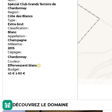
Nom :
Spécial Club Grands Terroirs de
Chardonnay
Region :
Côte des Blancs
Type :
Extra-brut
Classification :
Blanc
Appellation :
Champagne
Millésime :
2015
Cépages :
Chardonnay
Couleur :
Effervescent blanc
Budget :
45 € à 80 €
DÉCOUVREZ LE DOMAINE