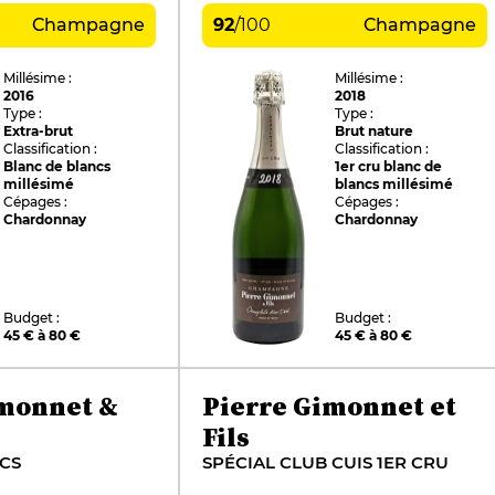
Champagne
92
/
100
Champagne
Millésime :
Millésime :
2016
2018
Type :
Type :
Extra-brut
Brut nature
Classification :
Classification :
Blanc de blancs
1er cru blanc de
millésimé
blancs millésimé
Cépages :
Cépages :
Chardonnay
Chardonnay
Budget :
Budget :
45 € à 80 €
45 € à 80 €
imonnet &
Pierre Gimonnet et
Fils
CS
SPÉCIAL CLUB CUIS 1ER CRU