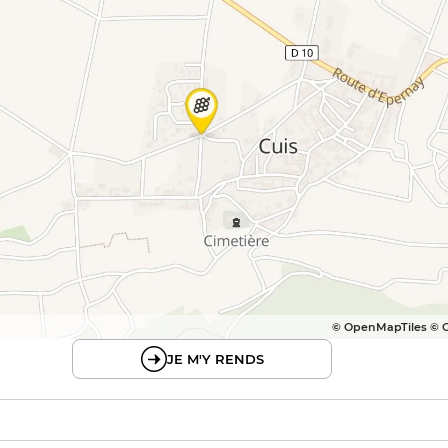
© OpenMapTiles © 
JE M'Y RENDS