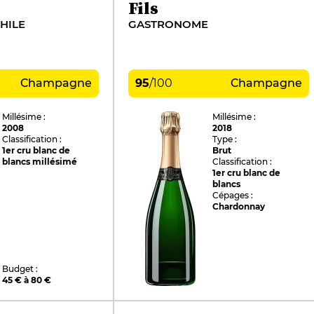
Fils
HILE
GASTRONOME
Champagne
95
/
100
Champagne
Millésime :
Millésime :
2008
2018
Classification :
Type :
1er cru blanc de
Brut
blancs millésimé
Classification :
1er cru blanc de
blancs
Cépages :
Chardonnay
Budget :
45 € à 80 €