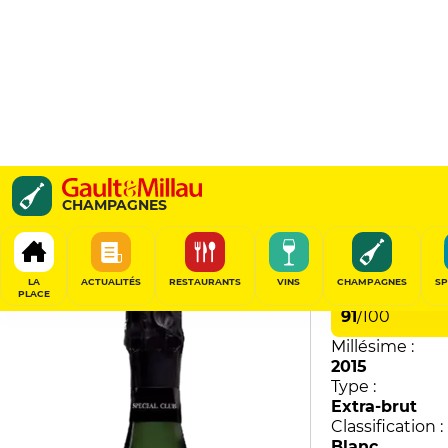
Spécial Club Grands Te
CHAMPAGNES
Chardonnay
Pierre Gimonnet & Fils
LA
ACTUALITÉS
RESTAURANTS
VINS
CHAMPAGNES
SP
PLACE
91
/
100
Millésime :
2015
Type :
Extra-brut
Classification :
Blanc