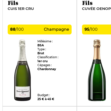
Fils
Fils
CUIS 1ER CRU
CUVÉE OENOP
88
/
100
Champagne
95
/
100
Millésime :
BSA
Type :
Brut
Classification :
1er cru
Cépages :
Chardonnay
Budget :
25 € à 45 €