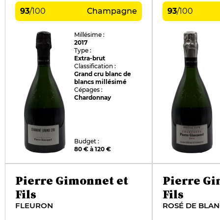
93
/
100
Champagne
93
/
100
Millésime :
2017
Type :
Extra-brut
Classification :
Grand cru blanc de
blancs millésimé
Cépages :
Chardonnay
Budget :
80 € à 120 €
Pierre Gimonnet et
Pierre G
Fils
Fils
FLEURON
ROSÉ DE BLAN