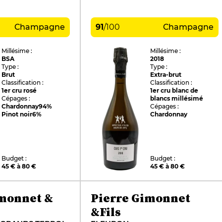
Champagne
91
/
100
Champagne
Millésime :
Millésime :
BSA
2018
Type :
Type :
Brut
Extra-brut
Classification :
Classification :
1er cru rosé
1er cru blanc de
Cépages :
blancs millésimé
Chardonnay
94%
Cépages :
Pinot noir
6%
Chardonnay
Budget :
Budget :
45 € à 80 €
45 € à 80 €
imonnet &
Pierre Gimonnet
&Fils