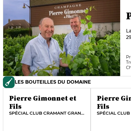
La
29
Bl
ma
fa
Pr
Tr
l’
C
v
LES BOUTEILLES DU DOMAINE
Pierre Gimonnet et
Pierre Gi
Fils
Fils
SPÉCIAL CLUB CRAMANT GRAND CRU