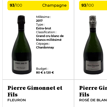
93
/
100
Champagne
93
/
100
Millésime :
2017
Type :
Extra-brut
Classification :
Grand cru blanc de
blancs millésimé
Cépages :
Chardonnay
Budget :
80 € à 120 €
Pierre Gimonnet et
Pierre G
Fils
Fils
FLEURON
ROSÉ DE BLAN