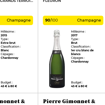
SPÉCIAL CLUB GRANDS TERROIRS DE CHARDONNAY
FLEURON
Champagne
90
/
100
Champagne
Millésime :
Millésime :
2015
2017
Type :
Type :
Extra-brut
Brut
Classification :
Classification :
Blanc
1er cru blanc de
Cépages :
blancs
Chardonnay
Cépages :
Chardonnay
Budget :
Budget :
45 € à 80 €
45 € à 80 €
imonnet &
Pierre Gimonnet &