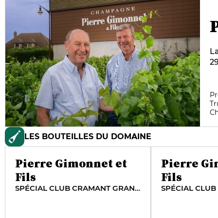
La
29
Bl
ma
fa
Pr
Tr
l’
C
v
LES BOUTEILLES DU DOMAINE
Pierre Gimonnet et
Pierre Gi
Fils
Fils
SPÉCIAL CLUB CRAMANT GRAND CRU