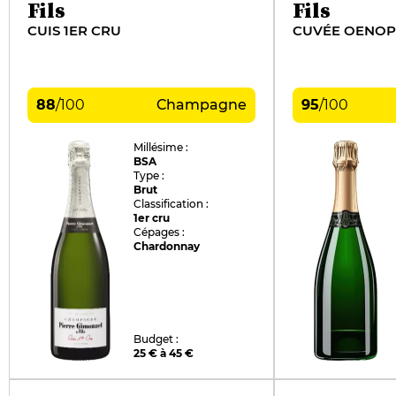
Fils
Fils
CUIS 1ER CRU
CUVÉE OENOP
88
/
100
Champagne
95
/
100
Millésime :
BSA
Type :
Brut
Classification :
1er cru
Cépages :
Chardonnay
Budget :
25 € à 45 €