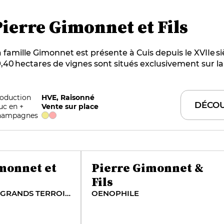
Pierre Gimonnet et Fils
 famille Gimonnet est présente à Cuis depuis le XVIIe si
,40 hectares de vignes sont situés exclusivement sur la
ancs, à Cramant, Chouilly et Oger (13 hectares en grands
is aussi à Vertus et à Cuis (16 hectares en premiers crus
mille accorde une grande importance au respect du ter
oduction
HVE, Raisonné
DÉCOU
uc en +
Vente sur place
âge des vignes ainsi qu’à la maîtrise des assemblages. L
hampagnes
ignoble représente 100% de leur approvisionnement.
monnet et
Pierre Gimonnet &
Fils
SPÉCIAL CLUB GRANDS TERROIRS DE CHARDONNAY
OENOPHILE