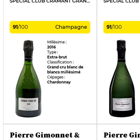
SPÉCIAL CLUB CRAMANT GRAND CRU
91
/
100
Champagne
91
/
100
Millésime :
2016
Type :
Extra-brut
Classification :
Grand cru blanc de
blancs millésimé
Cépages :
Chardonnay
Pierre Gimonnet &
Pierre G