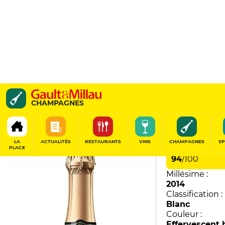
Spécial Club Grands Te
CHAMPAGNES
Chardonnay
Pierre Gimonnet et Fils
LA
ACTUALITÉS
RESTAURANTS
VINS
CHAMPAGNES
SP
PLACE
94
/
100
Millésime :
2014
Classification :
Blanc
Couleur :
Effervescent 