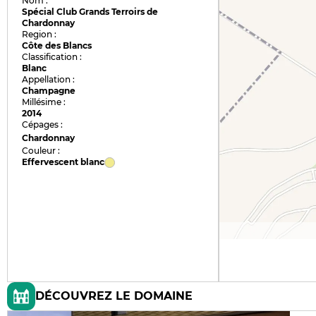
Nom :
Spécial Club Grands Terroirs de
Chardonnay
Region :
Côte des Blancs
Classification :
Blanc
Appellation :
Champagne
Millésime :
2014
Cépages :
Chardonnay
Couleur :
Effervescent blanc
DÉCOUVREZ LE DOMAINE