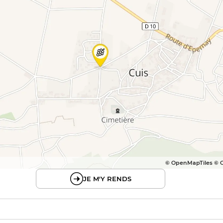
© OpenMapTiles © 
JE M'Y RENDS