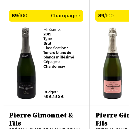
89
/
100
Champagne
89
/
100
Millésime :
2019
Type :
Brut
Classification :
1er cru blanc de
blancs millésimé
Cépages :
Chardonnay
Budget :
45 € à 80 €
Pierre Gimonnet &
Pierre G
Fils
Fils