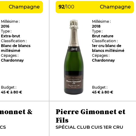
Champagne
92
/
100
Champagne
Millésime :
Millésime :
2016
2018
Type :
Type :
Extra-brut
Brut nature
Classification :
Classification :
Blanc de blancs
1er cru blanc de
millésimé
blancs millésimé
Cépages :
Cépages :
Chardonnay
Chardonnay
Budget :
Budget :
45 € à 80 €
45 € à 80 €
imonnet &
Pierre Gimonnet et
Fils
CS
SPÉCIAL CLUB CUIS 1ER CRU