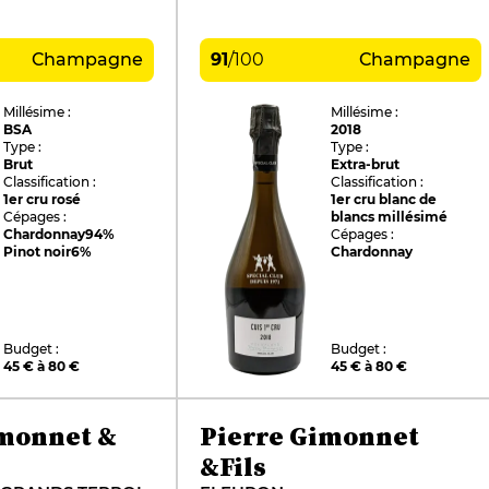
Champagne
91
/
100
Champagne
Millésime :
Millésime :
BSA
2018
Type :
Type :
Brut
Extra-brut
Classification :
Classification :
1er cru rosé
1er cru blanc de
Cépages :
blancs millésimé
Chardonnay
94%
Cépages :
Pinot noir
6%
Chardonnay
Budget :
Budget :
45 € à 80 €
45 € à 80 €
imonnet &
Pierre Gimonnet
&Fils