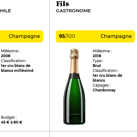
Fils
HILE
GASTRONOME
Champagne
95
/
100
Champagne
Millésime :
Millésime :
2008
2018
Classification :
Type :
1er cru blanc de
Brut
blancs millésimé
Classification :
1er cru blanc de
blancs
Cépages :
Chardonnay
Budget :
45 € à 80 €