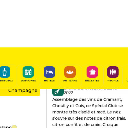
rroirs de
IRITUEUX
DOMAINES
HÔTELS
ARTISANS
RECETTES
PEOPLE
L'AVIS DE GAULT&MILLAU
Champagne
2022
Assemblage des vins de Cramant,
Chouilly et Cuis, ce Spécial Club se
montre très ciselé et racé. Le nez
s’ouvre sur des notes de citron frais,
citron confit et de craie. Chaque
blanc