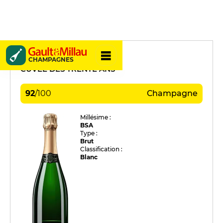
Fleury
CHAMPAGNES
CUVÉE DES TRENTE ANS
92
/
100
Champagne
Millésime :
BSA
Type :
Brut
Classification :
Blanc