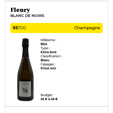
Fleury
BLANC DE NOIRS
93
/
100
Champagne
Millésime :
BSA
Type :
Extra-brut
Classification :
Blanc
Cépages :
Pinot noir
Budget :
25 € à 45 €