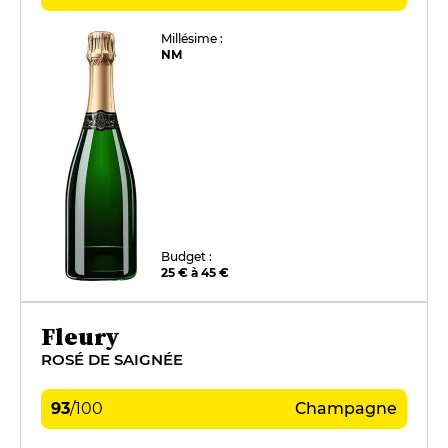
Millésime :
NM
Budget :
25 € à 45 €
Fleury
ROSÉ DE SAIGNÉE
93
/
100
Champagne