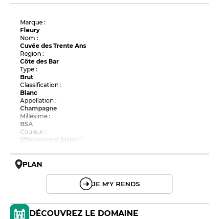
Marque :
Fleury
Nom :
Cuvée des Trente Ans
Region :
Côte des Bar
Type :
Brut
Classification :
Blanc
Appellation :
Champagne
Millésime :
BSA
Couleur :
Effervescent blanc
PLAN
© OpenMapTiles © OpenStreetMap
JE M'Y RENDS
DÉCOUVREZ LE DOMAINE