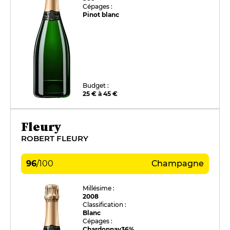
Cépages :
Pinot blanc
Budget :
25 € à 45 €
Fleury
ROBERT FLEURY
96
/
100
Champagne
Millésime :
2008
Classification :
Blanc
Cépages :
Chardonnay
36%