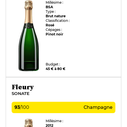
Millésime :
BSA
Type :
Brut nature
Classification :
Rosé
Cépages :
Pinot noir
Budget :
45 € à 80 €
Fleury
SONATE
93
/
100
Champagne
Millésime :
2012