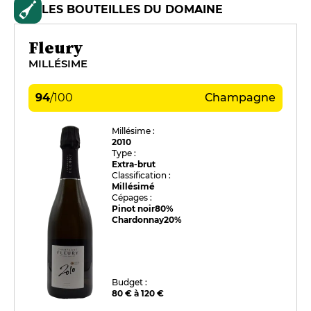
LES BOUTEILLES DU DOMAINE
Fleury
MILLÉSIME
94
/
100
Champagne
Millésime :
2010
Type :
Extra-brut
Classification :
Millésimé
Cépages :
Pinot noir
80%
Chardonnay
20%
Budget :
80 € à 120 €