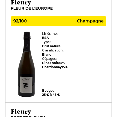
Fleury
FLEUR DE L’EUROPE
92
/
100
Champagne
Millésime :
BSA
Type :
Brut nature
Classification :
Blanc
Cépages :
Pinot noir
85%
Chardonnay
15%
Budget :
25 € à 45 €
Fleury