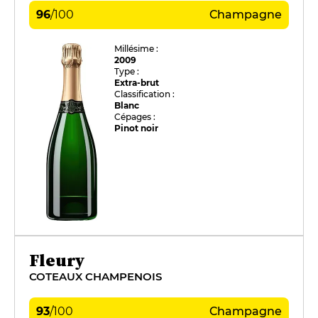
96
/
100
Champagne
Millésime :
2009
Type :
Extra-brut
Classification :
Blanc
Cépages :
Pinot noir
Fleury
COTEAUX CHAMPENOIS
93
/
100
Champagne