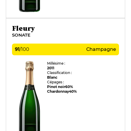
Fleury
SONATE
91
/
100
Champagne
Millésime :
2011
Classification :
Blanc
Cépages :
Pinot noir
60%
Chardonnay
40%