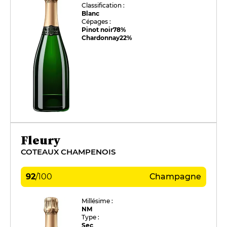
Classification :
Blanc
Cépages :
Pinot noir
78%
Chardonnay
22%
Fleury
COTEAUX CHAMPENOIS
92
/
100
Champagne
Millésime :
NM
Type :
Sec