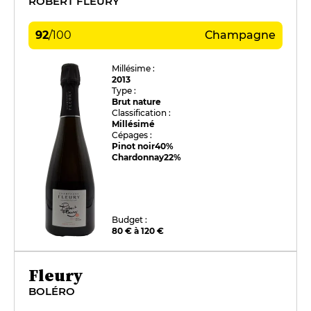
ROBERT FLEURY
92
/
100
Champagne
Millésime :
2013
Type :
Brut nature
Classification :
Millésimé
Cépages :
Pinot noir
40%
Chardonnay
22%
Budget :
80 € à 120 €
Fleury
BOLÉRO