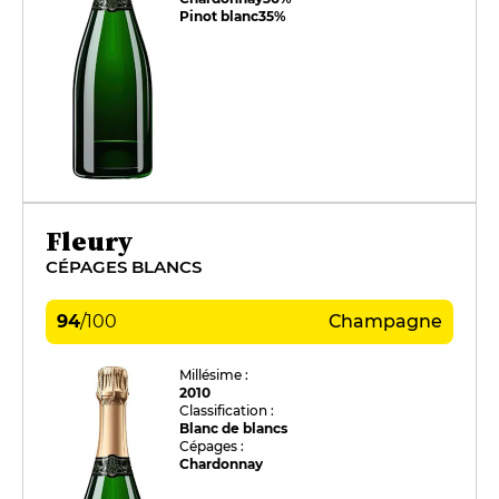
Pinot blanc
35%
Fleury
CÉPAGES BLANCS
94
/
100
Champagne
Millésime :
2010
Classification :
Blanc de blancs
Cépages :
Chardonnay