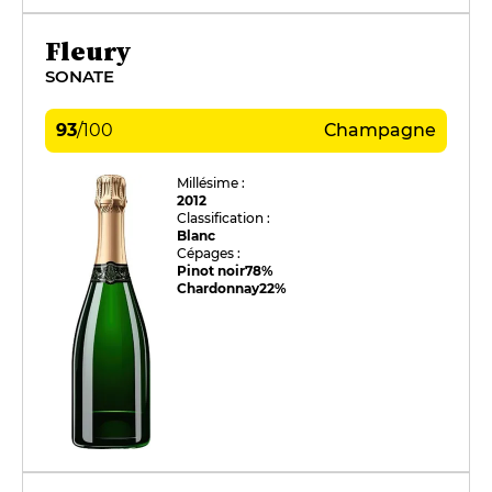
Fleury
SONATE
93
/
100
Champagne
Millésime :
2012
Classification :
Blanc
Cépages :
Pinot noir
78%
Chardonnay
22%