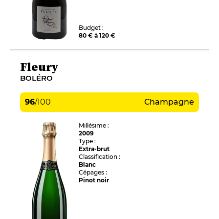
Budget :
80 € à 120 €
Fleury
BOLÉRO
96
/
100
Champagne
Millésime :
2009
Type :
Extra-brut
Classification :
Blanc
Cépages :
Pinot noir