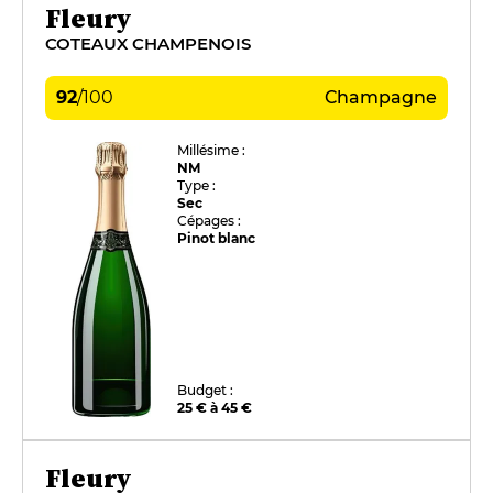
Fleury
COTEAUX CHAMPENOIS
92
/
100
Champagne
Millésime :
NM
Type :
Sec
Cépages :
Pinot blanc
Budget :
25 € à 45 €
Fleury