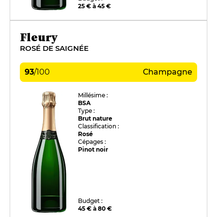
25 € à 45 €
Fleury
ROSÉ DE SAIGNÉE
93
/
100
Champagne
Millésime :
BSA
Type :
Brut nature
Classification :
Rosé
Cépages :
Pinot noir
Budget :
45 € à 80 €