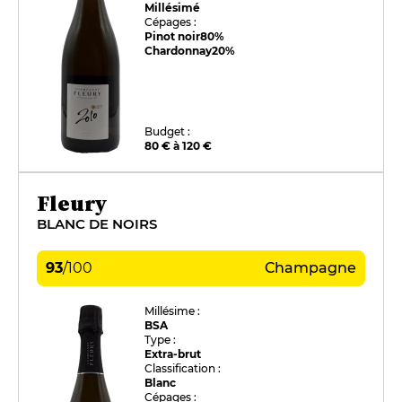
Millésimé
Cépages :
Pinot noir
80%
Chardonnay
20%
Budget :
80 € à 120 €
Fleury
BLANC DE NOIRS
93
/
100
Champagne
Millésime :
BSA
Type :
Extra-brut
Classification :
Blanc
Cépages :