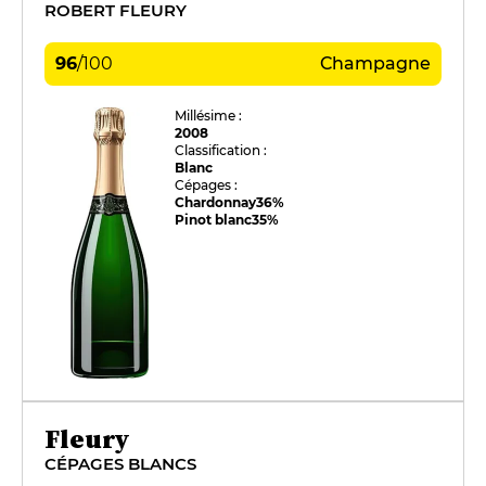
ROBERT FLEURY
96
/
100
Champagne
Millésime :
2008
Classification :
Blanc
Cépages :
Chardonnay
36%
Pinot blanc
35%
Fleury
CÉPAGES BLANCS