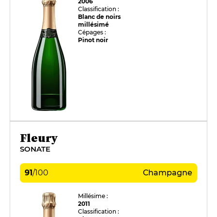
2006
Classification :
Blanc de noirs
millésimé
Cépages :
Pinot noir
Fleury
SONATE
91
/
100
Champagne
Millésime :
2011
Classification :