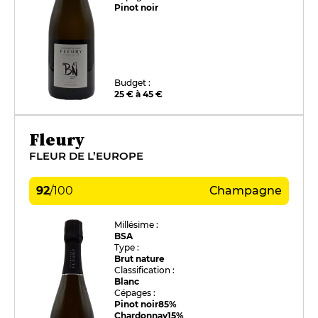
Pinot noir
Budget :
25 € à 45 €
Fleury
FLEUR DE L’EUROPE
92
/
100
Champagne
Millésime :
BSA
Type :
Brut nature
Classification :
Blanc
Cépages :
Pinot noir
85%
Chardonnay
15%