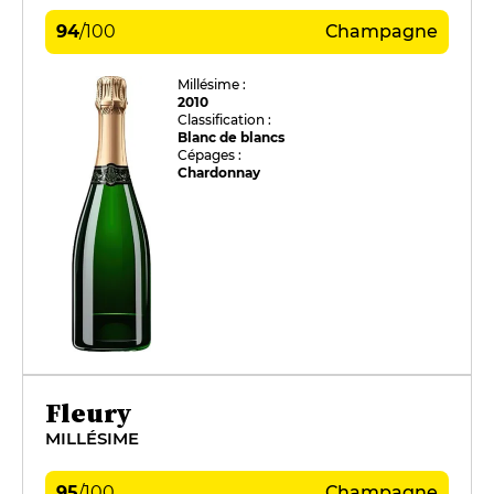
94
/
100
Champagne
Millésime :
2010
Classification :
Blanc de blancs
Cépages :
Chardonnay
Fleury
MILLÉSIME
95
/
100
Champagne