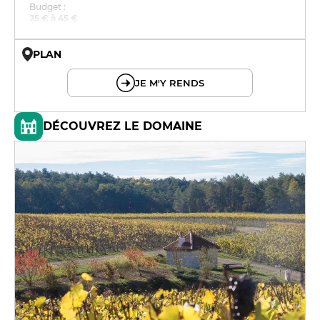
Budget :
25 € à 45 €
PLAN
© OpenMapTiles © OpenStreetMap
JE M'Y RENDS
DÉCOUVREZ LE DOMAINE