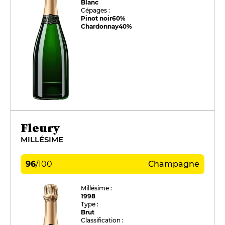
Blanc
Cépages :
Pinot noir
60%
Chardonnay
40%
Fleury
MILLÉSIME
96
/
100
Champagne
Millésime :
1998
Type :
Brut
Classification :