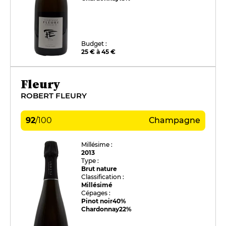
Budget :
25 € à 45 €
Fleury
ROBERT FLEURY
92
/
100
Champagne
Millésime :
2013
Type :
Brut nature
Classification :
Millésimé
Cépages :
Pinot noir
40%
Chardonnay
22%