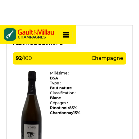
Fleury
CHAMPAGNES
FLEUR DE L’EUROPE
92
/
100
Champagne
Millésime :
BSA
Type :
Brut nature
Classification :
Blanc
Cépages :
Pinot noir
85%
Chardonnay
15%