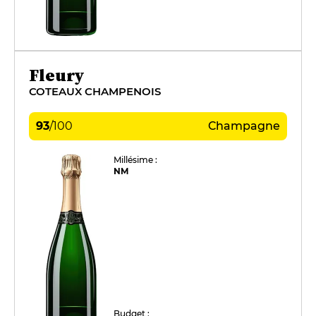
Fleury
COTEAUX CHAMPENOIS
93
/
100
Champagne
Millésime :
NM
Budget :