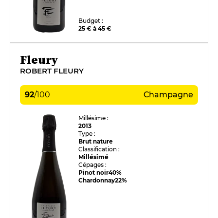
Budget :
25 € à 45 €
Fleury
ROBERT FLEURY
92
/
100
Champagne
Millésime :
2013
Type :
Brut nature
Classification :
Millésimé
Cépages :
Pinot noir
40%
Chardonnay
22%