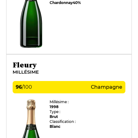
Chardonnay
40%
Fleury
MILLÉSIME
96
/
100
Champagne
Millésime :
1998
Type :
Brut
Classification :
Blanc