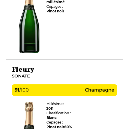
millésimé
Cépages :
Pinot noir
Fleury
SONATE
91
/
100
Champagne
Millésime :
2011
Classification :
Blanc
Cépages :
Pinot noir
60%