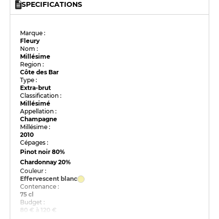
SPECIFICATIONS
Marque :
Fleury
Nom :
Millésime
Region :
Côte des Bar
Type :
Extra-brut
Classification :
Millésimé
Appellation :
Champagne
Millésime :
2010
Cépages :
Pinot noir
80%
Chardonnay
20%
Couleur :
Effervescent blanc
Contenance :
75 cl
Budget :
80 € à 120 €