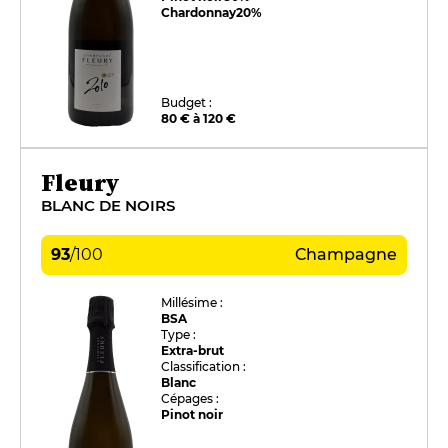
Chardonnay
20%
Budget :
80 € à 120 €
Fleury
BLANC DE NOIRS
93
/
100
Champagne
Millésime :
BSA
Type :
Extra-brut
Classification :
Blanc
Cépages :
Pinot noir