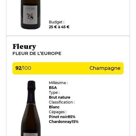
Budget :
25 € à 45 €
Fleury
FLEUR DE L’EUROPE
92
/
100
Champagne
Millésime :
BSA
Type :
Brut nature
Classification :
Blanc
Cépages :
Pinot noir
85%
Chardonnay
15%