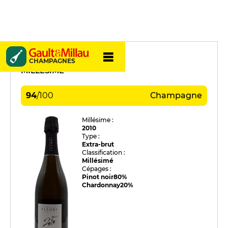
Fleury
CHAMPAGNES
MILLÉSIME
94
/
100
Champagne
Millésime :
2010
Type :
Extra-brut
Classification :
Millésimé
Cépages :
Pinot noir
80%
Chardonnay
20%