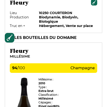
Fleury
Lieu
10250 COURTERON
Production
Biodynamie, Biodyvin,
Biologique
Truc en +
Hébergement, Vente sur place
LES BOUTEILLES DU DOMAINE
Fleury
MILLÉSIME
94
/
100
Champagne
Millésime :
2010
Type :
Extra-brut
Classification :
Millésimé
Cépages :
Pinot noir
80%