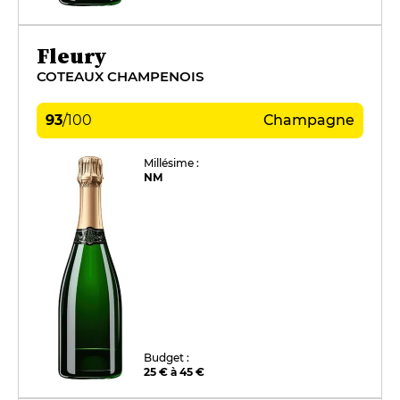
Fleury
COTEAUX CHAMPENOIS
93
/
100
Champagne
Millésime :
NM
Budget :
25 € à 45 €