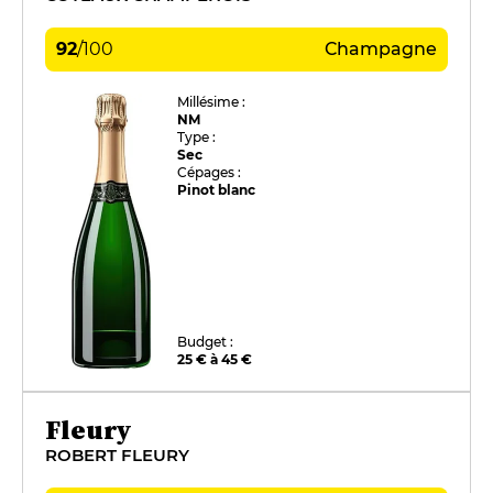
92
/
100
Champagne
Millésime :
NM
Type :
Sec
Cépages :
Pinot blanc
Budget :
25 € à 45 €
Fleury
ROBERT FLEURY