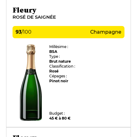
Fleury
ROSÉ DE SAIGNÉE
93
/
100
Champagne
Millésime :
BSA
Type :
Brut nature
Classification :
Rosé
Cépages :
Pinot noir
Budget :
45 € à 80 €