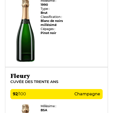
Millésime :
1990
Type :
Brut
Classification :
Blanc de noirs
millésimé
Cépages :
Pinot noir
Fleury
CUVÉE DES TRENTE ANS
92
/
100
Champagne
Millésime :
BSA