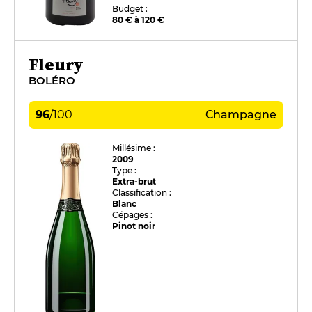
Budget :
80 € à 120 €
Fleury
BOLÉRO
96
/
100
Champagne
Millésime :
2009
Type :
Extra-brut
Classification :
Blanc
Cépages :
Pinot noir