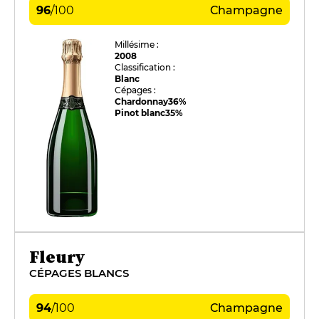
96
/
100
Champagne
Millésime :
2008
Classification :
Blanc
Cépages :
Chardonnay
36%
Pinot blanc
35%
Fleury
CÉPAGES BLANCS
94
/
100
Champagne