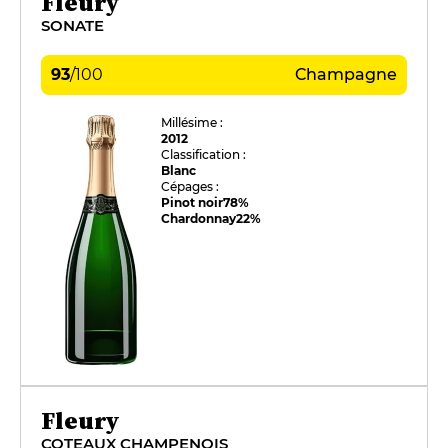
Fleury
SONATE
93
/
100
Champagne
Millésime :
2012
Classification :
Blanc
Cépages :
Pinot noir
78%
Chardonnay
22%
Fleury
COTEAUX CHAMPENOIS