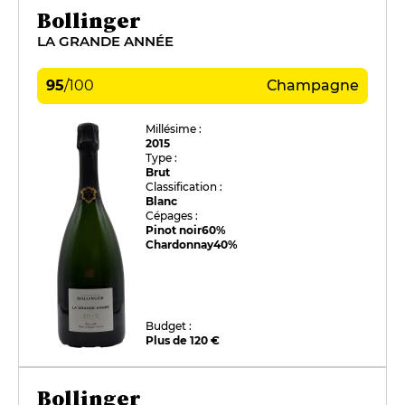
Bollinger
LA GRANDE ANNÉE
95
/
100
Champagne
Millésime :
2015
Type :
Brut
Classification :
Blanc
Cépages :
Pinot noir
60%
Chardonnay
40%
Budget :
Plus de 120 €
Bollinger