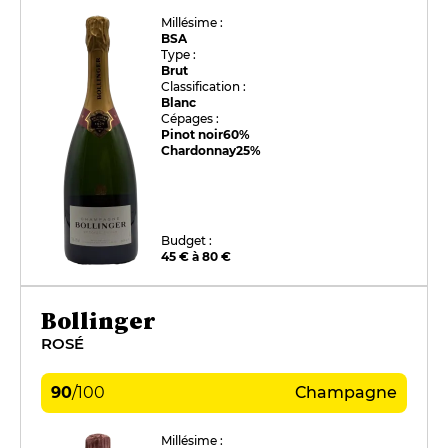
Millésime :
BSA
Type :
Brut
Classification :
Blanc
Cépages :
Pinot noir
60%
Chardonnay
25%
Budget :
45 € à 80 €
Bollinger
ROSÉ
90
/
100
Champagne
Millésime :