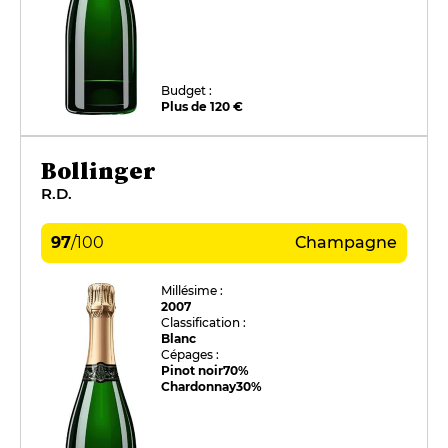
Budget :
Plus de 120 €
Bollinger
R.D.
97
/
100
Champagne
Millésime :
2007
Classification :
Blanc
Cépages :
Pinot noir
70%
Chardonnay
30%