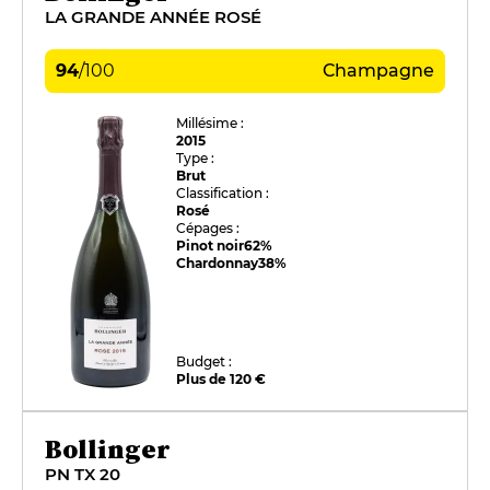
LA GRANDE ANNÉE ROSÉ
94
/
100
Champagne
Millésime :
2015
Type :
Brut
Classification :
Rosé
Cépages :
Pinot noir
62%
Chardonnay
38%
Budget :
Plus de 120 €
Bollinger
PN TX 20