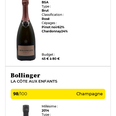
BSA
Type :
Brut
Classification :
Rosé
Cépages :
Pinot noir
62%
Chardonnay
24%
Budget :
45 € à 80 €
Bollinger
LA CÔTE AUX ENFANTS
98
/
100
Champagne
Millésime :
2014
Type :