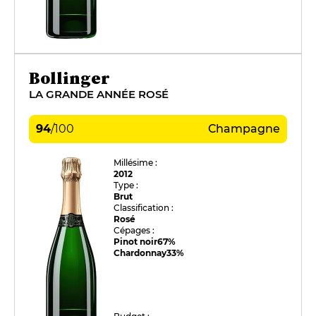
Bollinger
LA GRANDE ANNÉE ROSÉ
94
/
100
Champagne
Millésime :
2012
Type :
Brut
Classification :
Rosé
Cépages :
Pinot noir
67%
Chardonnay
33%