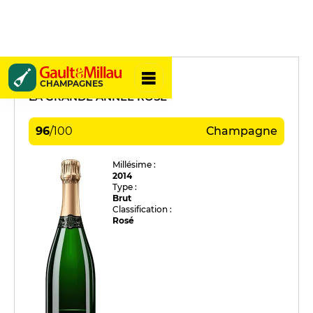
Bollinger
CHAMPAGNES
LA GRANDE ANNÉE ROSÉ
96
/
100
Champagne
Millésime :
2014
Type :
Brut
Classification :
Rosé