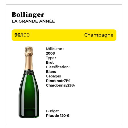
Bollinger
LA GRANDE ANNÉE
96
/
100
Champagne
Millésime :
2008
Type :
Brut
Classification :
Blanc
Cépages :
Pinot noir
71%
Chardonnay
29%
Budget :
Plus de 120 €