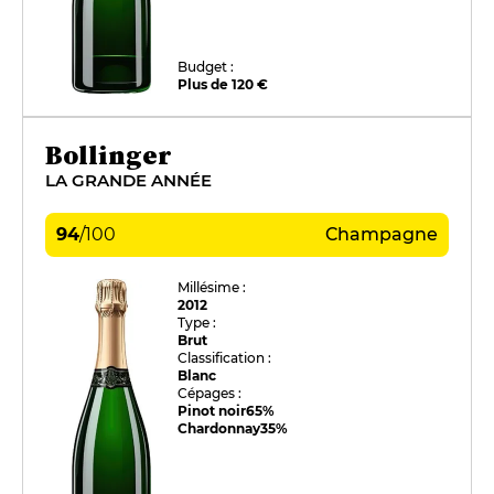
Budget :
Plus de 120 €
Bollinger
LA GRANDE ANNÉE
94
/
100
Champagne
Millésime :
2012
Type :
Brut
Classification :
Blanc
Cépages :
Pinot noir
65%
Chardonnay
35%