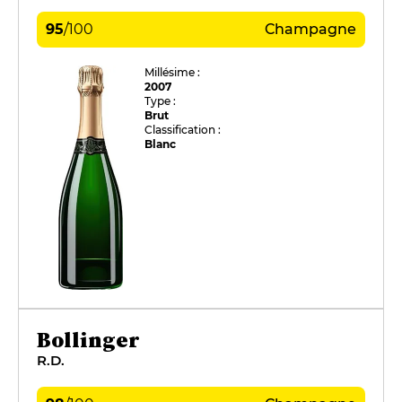
95
/
100
Champagne
Millésime :
2007
Type :
Brut
Classification :
Blanc
Bollinger
R.D.