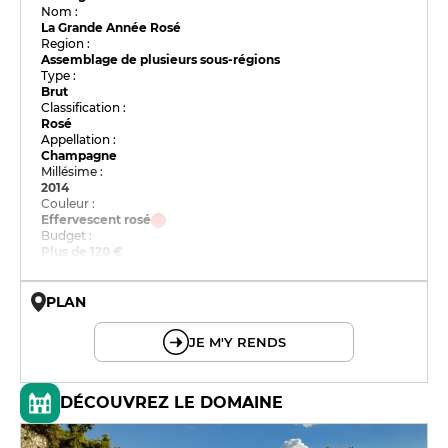
Nom :
La Grande Année Rosé
Region :
Assemblage de plusieurs sous-régions
Type :
Brut
Classification :
Rosé
Appellation :
Champagne
Millésime :
2014
Couleur :
Effervescent rosé
Budget :
Plus de 120 €
PLAN
© OpenMapTiles © OpenStreetMap
JE M'Y RENDS
DÉCOUVREZ LE DOMAINE