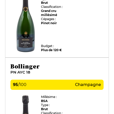
Brut
Classification :
Grand cru
millésimé
Cépages :
Pinot noir
Budget :
Plus de 120 €
Bollinger
PN AYC 18
95
/
100
Champagne
Millésime :
BSA
Type :
Brut
Classification :