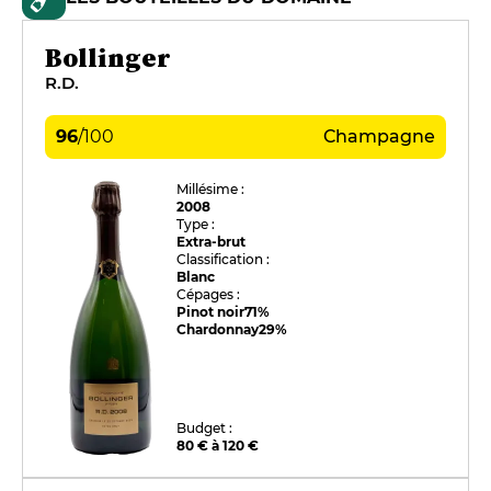
Bollinger
R.D.
96
/
100
Champagne
Millésime :
2008
Type :
Extra-brut
Classification :
Blanc
Cépages :
Pinot noir
71%
Chardonnay
29%
Budget :
80 € à 120 €