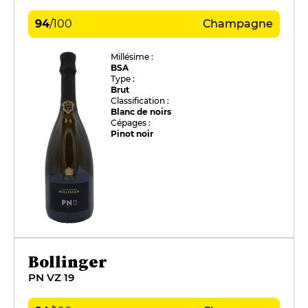
94
/
100
Champagne
Millésime :
BSA
Type :
Brut
Classification :
Blanc de noirs
Cépages :
Pinot noir
Bollinger
PN VZ 19