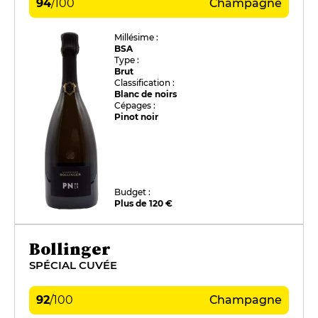
94
/
100
Champagne
Millésime :
BSA
Type :
Brut
Classification :
Blanc de noirs
Cépages :
Pinot noir
Budget :
Plus de 120 €
Bollinger
SPÉCIAL CUVÉE
92
/
100
Champagne