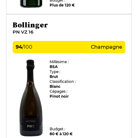
Budget :
Plus de 120 €
Bollinger
PN VZ 16
94
/
100
Champagne
Millésime :
BSA
Type :
Brut
Classification :
Blanc
Cépages :
Pinot noir
Budget :
80 € à 120 €