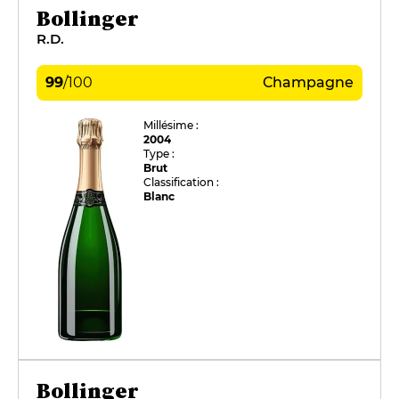
Bollinger
R.D.
99
/
100
Champagne
Millésime :
2004
Type :
Brut
Classification :
Blanc
Bollinger