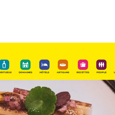
IRITUEUX
DOMAINES
HÔTELS
ARTISANS
RECETTES
PEOPLE