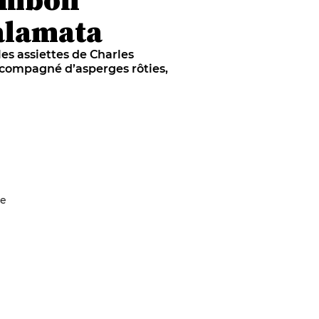
alamata
les assiettes de Charles
accompagné d’asperges rôties,
de