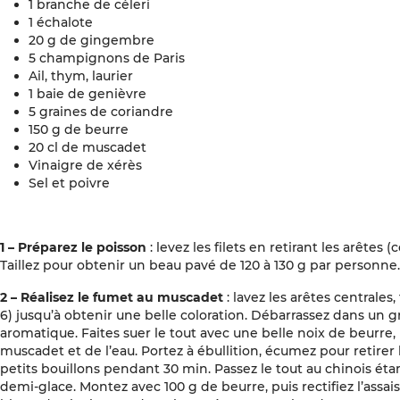
1 branche de céleri
1 échalote
20 g de gingembre
5 champignons de Paris
Ail, thym, laurier
1 baie de genièvre
5 graines de coriandre
150 g de beurre
20 cl de muscadet
Vinaigre de xérès
Sel et poivre
1 – Préparez le poisson
: levez les filets en retirant les arêtes 
Taillez pour obtenir un beau pavé de 120 à 130 g par personne
2 – Réalisez le fumet au muscadet
: lavez les arêtes centrales, 
6) jusqu’à obtenir une belle coloration. Débarrassez dans un gr
aromatique. Faites suer le tout avec une belle noix de beurre,
muscadet et de l’eau. Portez à ébullition, écumez pour retirer l
petits bouillons pendant 30 min. Passez le tout au chinois étam
demi-glace. Montez avec 100 g de beurre, puis rectifiez l’ass