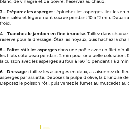
blanc, de vinaigre et de poivre. Réservez au chaud.
3 – Préparez les asperges
: épluchez les asperges, liez-les en 
bien salée et légèrement sucrée pendant 10 à 12 min. Débarra
froid.
4 – Tranchez le jambon en fine brunoise
. Taillez dans chaque 
réserve pour le dressage. Ôtez les noyaux, puis hachez la chai
5 – Faites rôtir les asperges
dans une poêle avec un filet d’huile 
les filets côté peau pendant 2 min pour une belle coloration. Dé
la cuisson avec les asperges au four à 160 °C pendant 1 à 2 min
6 – Dressage
: taillez les asperges en deux, assaisonnez de fle
asperges par assiette. Déposez la pulpe d’olive, la brunoise d
Déposez le poisson rôti, puis versez le fumet au muscadet au 