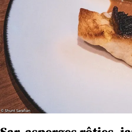
© Shunt Sarafian
Sar, asperges rôties, 