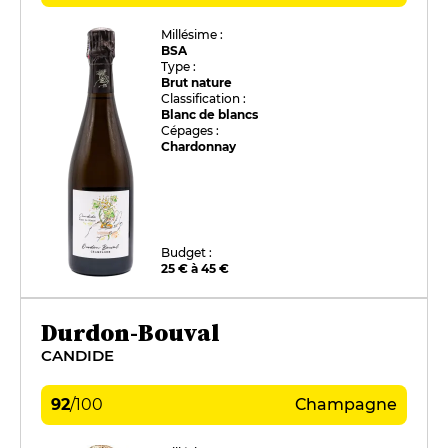
Millésime :
BSA
Type :
Brut nature
Classification :
Blanc de blancs
Cépages :
Chardonnay
Budget :
25 € à 45 €
Durdon-Bouval
CANDIDE
92
/
100
Champagne