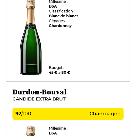
Millésime :
BSA
Classification :
Blanc de blancs
Cépages :
Chardonnay
Budget :
45 € à 80 €
Durdon-Bouval
CANDIDE EXTRA BRUT
92
/
100
Champagne
Millésime :
BSA