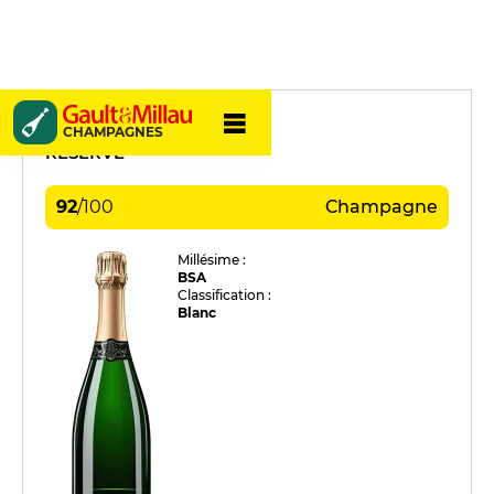
Durdon-Bouval
CHAMPAGNES
RÉSERVE
92
/
100
Champagne
Millésime :
BSA
Classification :
Blanc