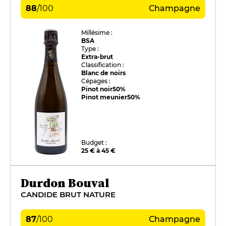
88
/
100
Champagne
Millésime :
BSA
Type :
Extra-brut
Classification :
Blanc de noirs
Cépages :
Pinot noir
50%
Pinot meunier
50%
Budget :
25 € à 45 €
Durdon Bouval
CANDIDE BRUT NATURE
87
/
100
Champagne