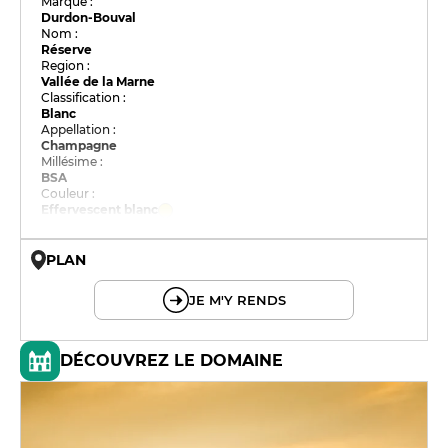
Marque :
Durdon-Bouval
Nom :
Réserve
Region :
Vallée de la Marne
Classification :
Blanc
Appellation :
Champagne
Millésime :
BSA
Couleur :
Effervescent blanc
PLAN
© OpenMapTiles © OpenStreetMap
JE M'Y RENDS
DÉCOUVREZ LE DOMAINE