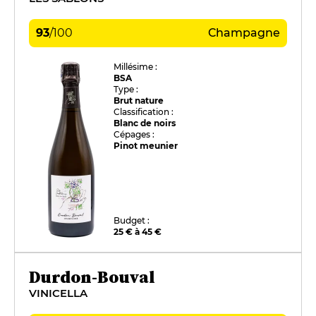
93
/
100
Champagne
Millésime :
BSA
Type :
Brut nature
Classification :
Blanc de noirs
Cépages :
Pinot meunier
Budget :
25 € à 45 €
Durdon-Bouval
VINICELLA