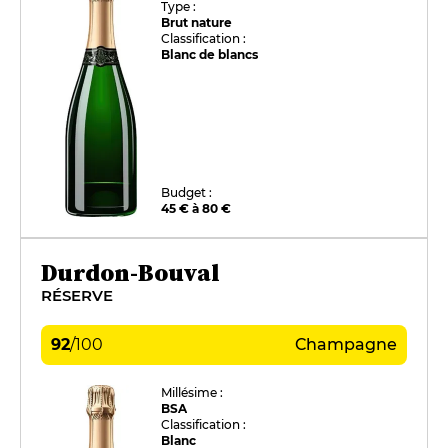
Type :
Brut nature
Classification :
Blanc de blancs
Budget :
45 € à 80 €
Durdon-Bouval
RÉSERVE
92
/
100
Champagne
Millésime :
BSA
Classification :
Blanc