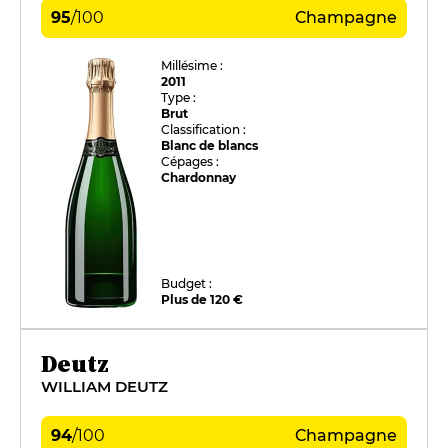
95
/
100
Champagne
Millésime :
2011
Type :
Brut
Classification :
Blanc de blancs
Cépages :
Chardonnay
Budget :
Plus de 120 €
Deutz
WILLIAM DEUTZ
94
/
100
Champagne