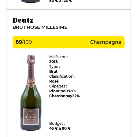
80 € à 120 €
Deutz
BRUT ROSÉ MILLÉSIMÉ
89
/
100
Champagne
Millésime :
2018
Type :
Brut
Classification :
Rosé
Cépages :
Pinot noir
78%
Chardonnay
22%
Budget :
45 € à 80 €