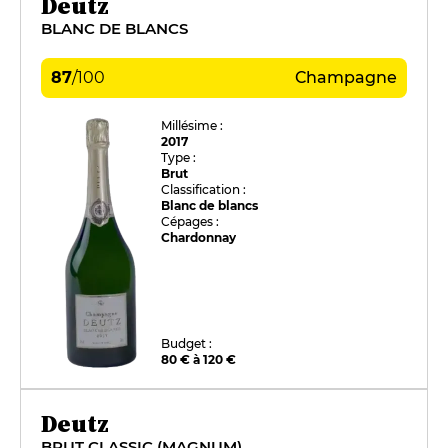
Deutz
BLANC DE BLANCS
87
/
100
Champagne
Millésime :
2017
Type :
Brut
Classification :
Blanc de blancs
Cépages :
Chardonnay
Budget :
80 € à 120 €
Deutz
BRUT CLASSIC (MAGNUM)