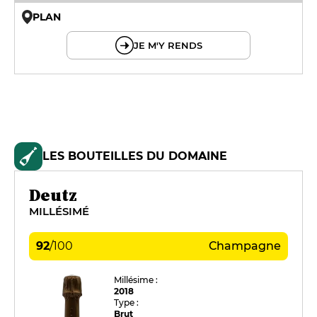
PLAN
© OpenMapTiles © OpenStreetMap
JE M'Y RENDS
LES BOUTEILLES DU DOMAINE
Deutz
MILLÉSIMÉ
92
/
100
Champagne
Millésime :
2018
Type :
Brut