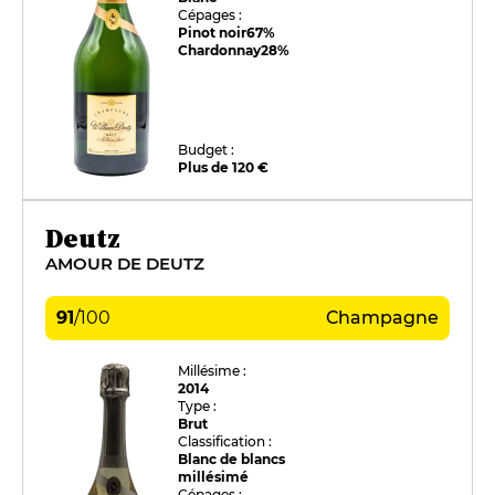
Cépages :
Pinot noir
67%
Chardonnay
28%
Budget :
Plus de 120 €
Deutz
AMOUR DE DEUTZ
91
/
100
Champagne
Millésime :
2014
Type :
Brut
Classification :
Blanc de blancs
millésimé
Cépages :