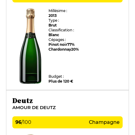
Millésime :
2013
Type :
Brut
Classification :
Blanc
Cépages :
Pinot noir
77%
Chardonnay
20%
Budget :
Plus de 120 €
Deutz
AMOUR DE DEUTZ
96
/
100
Champagne