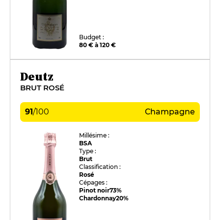
Budget :
80 € à 120 €
Deutz
BRUT ROSÉ
91
/
100
Champagne
Millésime :
BSA
Type :
Brut
Classification :
Rosé
Cépages :
Pinot noir
73%
Chardonnay
20%