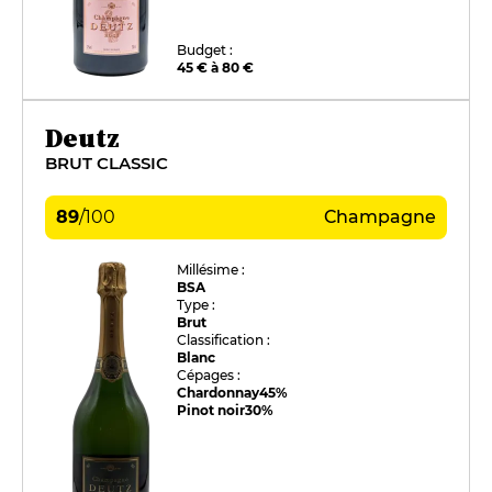
Budget :
45 € à 80 €
Deutz
BRUT CLASSIC
89
/
100
Champagne
Millésime :
BSA
Type :
Brut
Classification :
Blanc
Cépages :
Chardonnay
45%
Pinot noir
30%