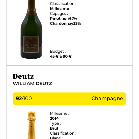
Classification :
Millésimé
Cépages :
Pinot noir
67%
Chardonnay
33%
Budget :
45 € à 80 €
Deutz
WILLIAM DEUTZ
92
/
100
Champagne
Millésime :
2014
Type :
Brut
Classification :
Blanc