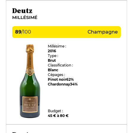
Deutz
MILLÉSIMÉ
89
/
100
Champagne
Millésime :
2016
Type :
Brut
Classification :
Blanc
Cépages :
Pinot noir
62%
Chardonnay
34%
Budget :
45 € à 80 €