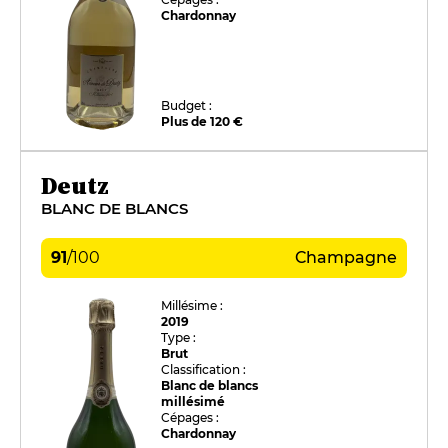
Chardonnay
Budget :
Plus de 120 €
Deutz
BLANC DE BLANCS
91
/
100
Champagne
Millésime :
2019
Type :
Brut
Classification :
Blanc de blancs
millésimé
Cépages :
Chardonnay