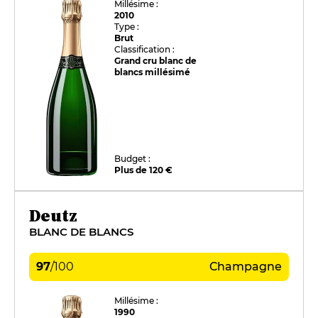
Millésime :
2010
Type :
Brut
Classification :
Grand cru blanc de
blancs millésimé
Budget :
Plus de 120 €
Deutz
BLANC DE BLANCS
97
/
100
Champagne
Millésime :
1990