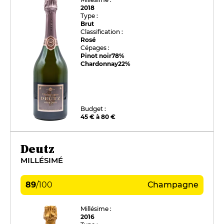
2018
Type :
Brut
Classification :
Rosé
Cépages :
Pinot noir
78%
Chardonnay
22%
Budget :
45 € à 80 €
Deutz
MILLÉSIMÉ
89
/
100
Champagne
Millésime :
2016