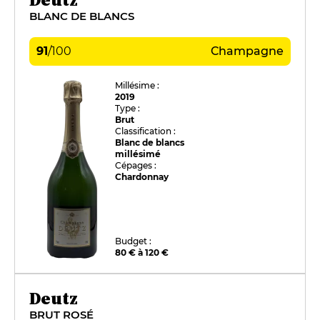
BLANC DE BLANCS
91
/
100
Champagne
Millésime :
2019
Type :
Brut
Classification :
Blanc de blancs
millésimé
Cépages :
Chardonnay
Budget :
80 € à 120 €
Deutz
BRUT ROSÉ