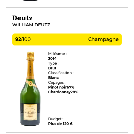
Deutz
WILLIAM DEUTZ
92
/
100
Champagne
Millésime :
2014
Type :
Brut
Classification :
Blanc
Cépages :
Pinot noir
67%
Chardonnay
28%
Budget :
Plus de 120 €