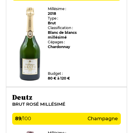
Millésime :
2018
Type :
Brut
Classification :
Blanc de blancs
millésimé
Cépages :
Chardonnay
Budget :
80 € à 120 €
Deutz
BRUT ROSÉ MILLÉSIMÉ
89
/
100
Champagne
Millésime :