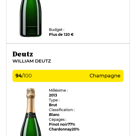
Budget :
Plus de 120 €
Deutz
WILLIAM DEUTZ
94
/
100
Champagne
Millésime :
2013
Type :
Brut
Classification :
Blanc
Cépages :
Pinot noir
77%
Chardonnay
20%