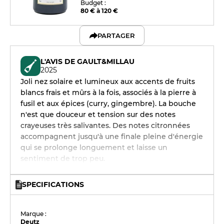
Budget :
80 € à 120 €
PARTAGER
L'AVIS DE GAULT&MILLAU
2025
Joli nez solaire et lumineux aux accents de fruits
blancs frais et mûrs à la fois, associés à la pierre à
fusil et aux épices (curry, gingembre). La bouche
n'est que douceur et tension sur des notes
crayeuses très salivantes. Des notes citronnées
accompagnent jusqu'à une finale pleine d'énergie
qui se prolonge longuement et laisse un
sentiment de trop peu.
SPECIFICATIONS
Marque :
Deutz