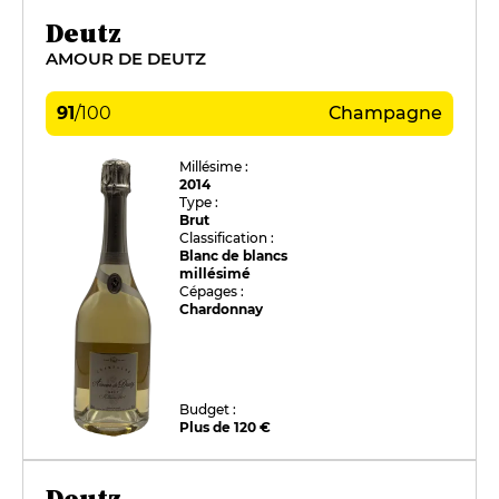
Deutz
AMOUR DE DEUTZ
91
/
100
Champagne
Millésime :
2014
Type :
Brut
Classification :
Blanc de blancs
millésimé
Cépages :
Chardonnay
Budget :
Plus de 120 €
Deutz