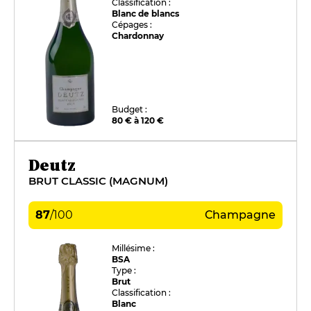
Classification :
Blanc de blancs
Cépages :
Chardonnay
Budget :
80 € à 120 €
Deutz
BRUT CLASSIC (MAGNUM)
87
/
100
Champagne
Millésime :
BSA
Type :
Brut
Classification :
Blanc