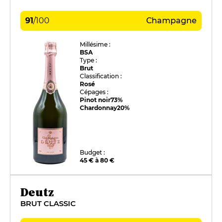
91
/
100
Champagne
Millésime :
BSA
Type :
Brut
Classification :
Rosé
Cépages :
Pinot noir
73%
Chardonnay
20%
Budget :
45 € à 80 €
Deutz
BRUT CLASSIC