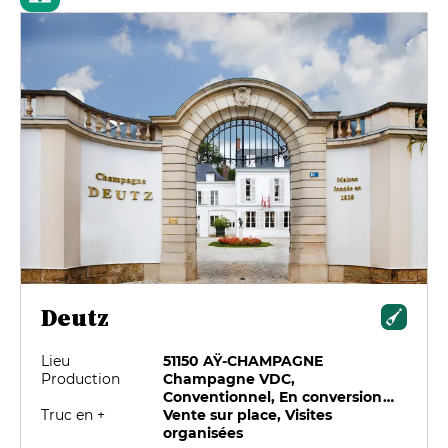
Deutz
Lieu
51150 AŸ-CHAMPAGNE
Production
Champagne VDC,
Conventionnel, En conversion
Truc en +
biologique, HVE
Vente sur place, Visites
organisées