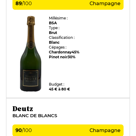
89
/
100
Champagne
Millésime :
BSA
Type :
Brut
Classification :
Blanc
Cépages :
Chardonnay
45%
Pinot noir
30%
Budget :
45 € à 80 €
Deutz
BLANC DE BLANCS
90
/
100
Champagne