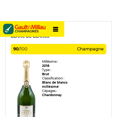
Deutz
CHAMPAGNES
BLANC DE BLANCS
90
/
100
Champagne
Millésime :
2018
Type :
Brut
Classification :
Blanc de blancs
millésimé
Cépages :
Chardonnay