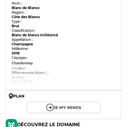
Nom :
Blanc de Blancs
Region :
Côte des Blancs
Type :
Brut
Classification :
Blanc de blancs millésimé
Appellation :
Champagne
Millésime :
2018
Cépages :
Chardonnay
Couleur :
Effervescent blanc
Budget :
80 € à 120 €
PLAN
© OpenMapTiles © OpenStreetMap
JE M'Y RENDS
DÉCOUVREZ LE DOMAINE