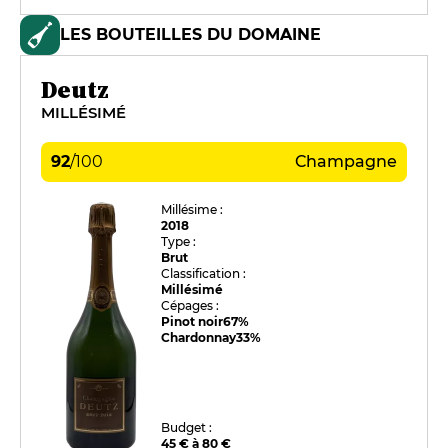
LES BOUTEILLES DU DOMAINE
Deutz
MILLÉSIMÉ
92
/
100
Champagne
Millésime :
2018
Type :
Brut
Classification :
Millésimé
Cépages :
Pinot noir
67%
Chardonnay
33%
Budget :
45 € à 80 €