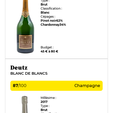
Type :
Brut
Classification :
Blanc
Cépages :
Pinot noir
62%
Chardonnay
34%
Budget :
45 € à 80 €
Deutz
BLANC DE BLANCS
87
/
100
Champagne
Millésime :
2017
Type :
Brut