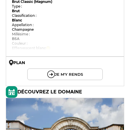
Brut Classic (Magnum)
Type :
Brut
Classification :
Blanc
Appellation :
Champagne
Millésime :
BSA
Couleur :
Effervescent blanc
PLAN
© OpenMapTiles © OpenStreetMap
JE M'Y RENDS
DÉCOUVREZ LE DOMAINE