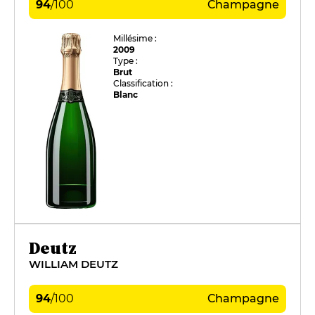
94
/
100
Champagne
Millésime :
2009
Type :
Brut
Classification :
Blanc
Deutz
WILLIAM DEUTZ
94
/
100
Champagne