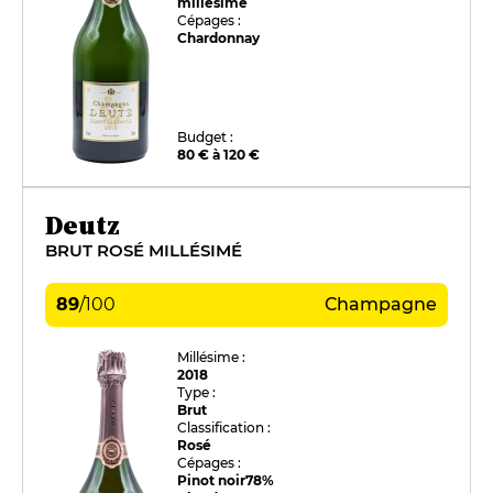
millésimé
Cépages :
Chardonnay
Budget :
80 € à 120 €
Deutz
BRUT ROSÉ MILLÉSIMÉ
89
/
100
Champagne
Millésime :
2018
Type :
Brut
Classification :
Rosé
Cépages :
Pinot noir
78%