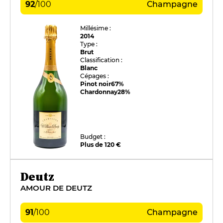
92
/
100
Champagne
Millésime :
2014
Type :
Brut
Classification :
Blanc
Cépages :
Pinot noir
67%
Chardonnay
28%
Budget :
Plus de 120 €
Deutz
AMOUR DE DEUTZ
91
/
100
Champagne