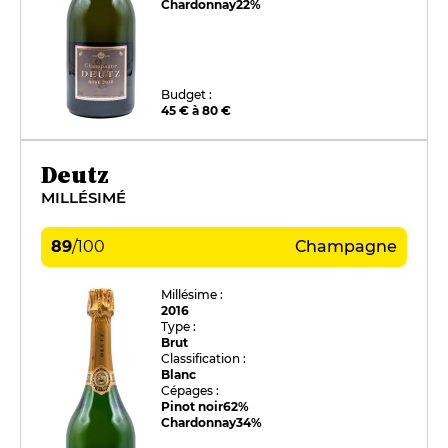
Chardonnay
22%
Budget :
45 € à 80 €
Deutz
MILLÉSIMÉ
89
/
100
Champagne
Millésime :
2016
Type :
Brut
Classification :
Blanc
Cépages :
Pinot noir
62%
Chardonnay
34%