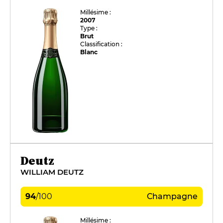
Millésime :
2007
Type :
Brut
Classification :
Blanc
Deutz
WILLIAM DEUTZ
94
/
100
Champagne
Millésime :