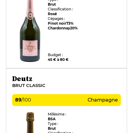
Brut
Classification :
Rosé
Cépages :
Pinot noir
73%
Chardonnay
20%
Budget :
45 € à 80 €
Deutz
BRUT CLASSIC
89
/
100
Champagne
Millésime :
BSA
Type :
Brut