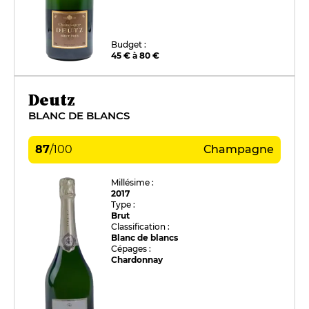
Budget :
45 € à 80 €
Deutz
BLANC DE BLANCS
87
/
100
Champagne
Millésime :
2017
Type :
Brut
Classification :
Blanc de blancs
Cépages :
Chardonnay