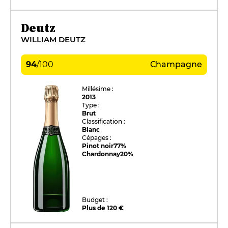
Deutz
WILLIAM DEUTZ
94
/
100
Champagne
Millésime :
2013
Type :
Brut
Classification :
Blanc
Cépages :
Pinot noir
77%
Chardonnay
20%
Budget :
Plus de 120 €