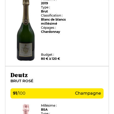
2019
Type :
Brut
Classification :
Blanc de blancs
millésimé
Cépages :
Chardonnay
Budget :
80 € à 120 €
Deutz
BRUT ROSÉ
91
/
100
Champagne
Millésime :
BSA
Type :