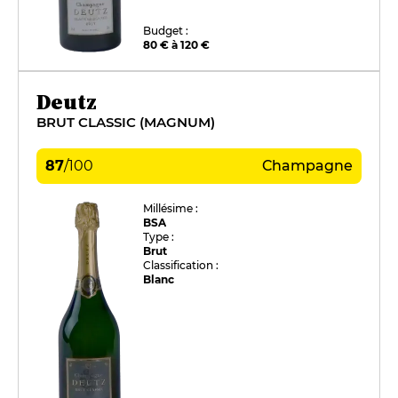
Budget :
80 € à 120 €
Deutz
BRUT CLASSIC (MAGNUM)
87
/
100
Champagne
Millésime :
BSA
Type :
Brut
Classification :
Blanc