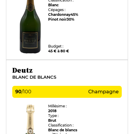
Classification :
Blanc
Cépages :
Chardonnay
45%
Pinot noir
30%
Budget :
45 € à 80 €
Deutz
BLANC DE BLANCS
90
/
100
Champagne
Millésime :
2018
Type :
Brut
Classification :
Blanc de blancs