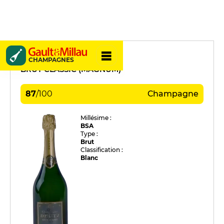
Deutz
CHAMPAGNES
BRUT CLASSIC (MAGNUM)
87
/
100
Champagne
Millésime :
BSA
Type :
Brut
Classification :
Blanc