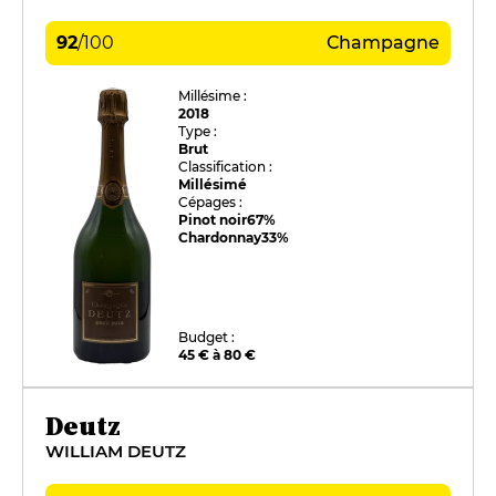
92
/
100
Champagne
Millésime :
2018
Type :
Brut
Classification :
Millésimé
Cépages :
Pinot noir
67%
Chardonnay
33%
Budget :
45 € à 80 €
Deutz
WILLIAM DEUTZ