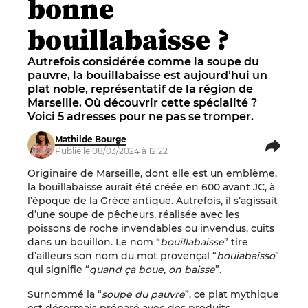
bonne
bouillabaisse ?
Autrefois considérée comme la soupe du
pauvre, la bouillabaisse est aujourd’hui un
plat noble, représentatif de la région de
Marseille. Où découvrir cette spécialité ?
Voici 5 adresses pour ne pas se tromper.
Mathilde Bourge
Publié le 08/03/2024 à 12:22
Originaire de Marseille, dont elle est un emblème,
la bouillabaisse aurait été créée en 600 avant JC, à
l’époque de la Grèce antique. Autrefois, il s’agissait
d’une soupe de pêcheurs, réalisée avec les
poissons de roche invendables ou invendus, cuits
dans un bouillon. Le nom “
bouillabaisse
” tire
d’ailleurs son nom du mot provençal “
bouiabaisso
”
qui signifie “
quand ça boue, on baisse
”.
Surnommé la “
soupe du pauvre
”, ce plat mythique