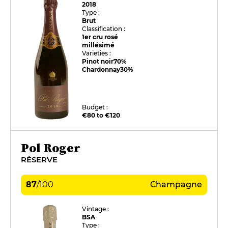
2018
Type :
Brut
Classification :
1er cru rosé
millésimé
Varieties :
Pinot noir
70%
Chardonnay
30%
Budget :
€80 to €120
Pol Roger
RÉSERVE
87
/
100
Champagne
Vintage :
BSA
Type :