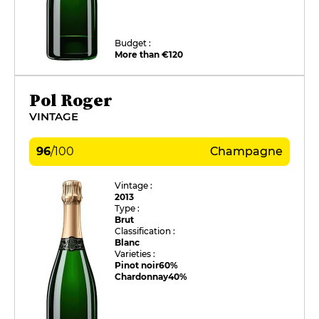
Budget :
More than €120
Pol Roger
VINTAGE
96
/
100
Champagne
Vintage :
2013
Type :
Brut
Classification :
Blanc
Varieties :
Pinot noir
60%
Chardonnay
40%