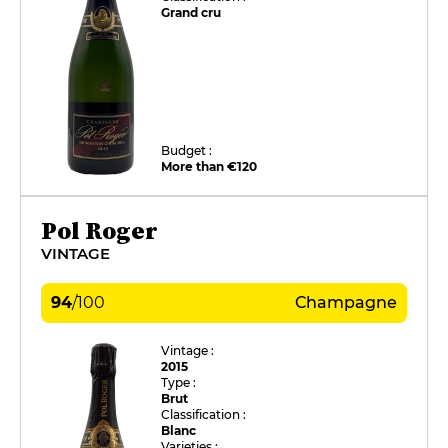
Grand cru
Budget :
More than €120
Pol Roger
VINTAGE
94
/
100
Champagne
Vintage :
2015
Type :
Brut
Classification :
Blanc
Varieties :