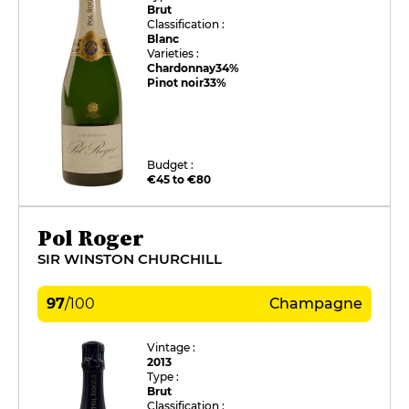
Brut
Classification :
Blanc
Varieties :
Chardonnay
34%
Pinot noir
33%
Budget :
€45 to €80
Pol Roger
SIR WINSTON CHURCHILL
97
/
100
Champagne
Vintage :
2013
Type :
Brut
Classification :