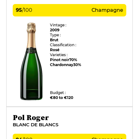
95
/
100
Champagne
Vintage :
2009
Type :
Brut
Classification :
Rosé
Varieties :
Pinot noir
70%
Chardonnay
30%
Budget :
€80 to €120
Pol Roger
BLANC DE BLANCS