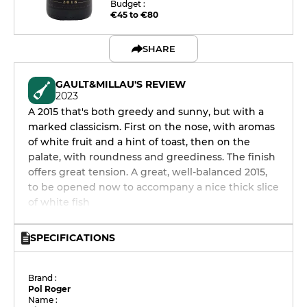
Budget :
€45 to €80
SHARE
GAULT&MILLAU'S REVIEW
2023
A 2015 that's both greedy and sunny, but with a
marked classicism. First on the nose, with aromas
of white fruit and a hint of toast, then on the
palate, with roundness and greediness. The finish
offers great tension. A great, well-balanced 2015,
to be opened now to accompany a nice thick slice
of white fish
SPECIFICATIONS
Brand :
Pol Roger
Name :