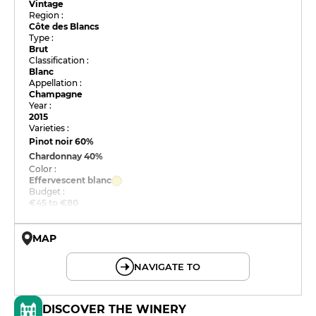
Vintage
Region :
Côte des Blancs
Type :
Brut
Classification :
Blanc
Appellation :
Champagne
Year :
2015
Varieties :
Pinot noir
60%
Chardonnay
40%
Color :
Effervescent blanc
Budget :
€45 to €80
MAP
© OpenMapTiles © OpenStreetMap
NAVIGATE TO
DISCOVER THE WINERY