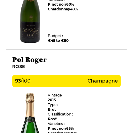
Pinot noir
60%
Chardonnay
40%
Budget :
€45 to €80
Pol Roger
ROSE
93
/
100
Champagne
Vintage :
2015
Type :
Brut
Classification :
Rosé
Varieties :
Pinot noir
65%