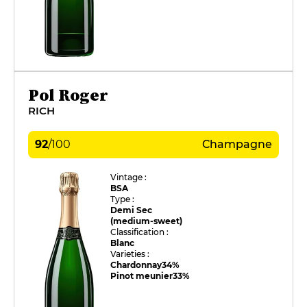
Pol Roger
RICH
92
/
100
Champagne
Vintage :
BSA
Type :
Demi Sec
(medium-sweet)
Classification :
Blanc
Varieties :
Chardonnay
34%
Pinot meunier
33%