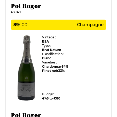
Pol Roger
PURE
89
/
100
Champagne
Vintage :
BSA
Type :
Brut Nature
Classification :
Blanc
Varieties :
Chardonnay
34%
Pinot noir
33%
Budget :
€45 to €80
Pol Roger