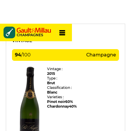
Pol Roger
CHAMPAGNES
VINTAGE
94
/
100
Champagne
Vintage :
2015
Type :
Brut
Classification :
Blanc
Varieties :
Pinot noir
60%
Chardonnay
40%