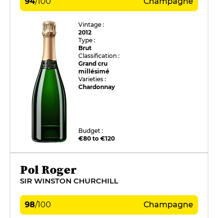
94
/
100
Champagne
Vintage :
2012
Type :
Brut
Classification :
Grand cru
millésimé
Varieties :
Chardonnay
Budget :
€80 to €120
Pol Roger
SIR WINSTON CHURCHILL
98
/
100
Champagne