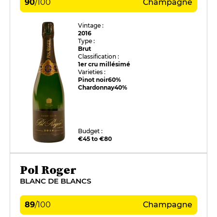
90
/
100
Champagne
Vintage :
2016
Type :
Brut
Classification :
1er cru millésimé
Varieties :
Pinot noir
60%
Chardonnay
40%
Budget :
€45 to €80
Pol Roger
BLANC DE BLANCS
89
/
100
Champagne