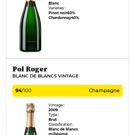
Blanc
Varieties :
Pinot noir
60%
Chardonnay
40%
Pol Roger
BLANC DE BLANCS VINTAGE
94
/
100
Champagne
Vintage :
2009
Type :
Brut
Classification :
Blanc de blancs
millésimé