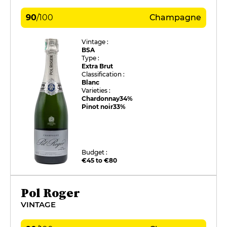
90
/
100
Champagne
Vintage :
BSA
Type :
Extra Brut
Classification :
Blanc
Varieties :
Chardonnay
34%
Pinot noir
33%
Budget :
€45 to €80
Pol Roger
VINTAGE