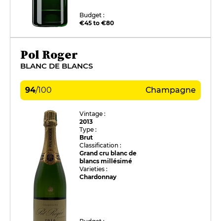
Budget :
€45 to €80
Pol Roger
BLANC DE BLANCS
94
/
100
Champagne
Vintage :
2013
Type :
Brut
Classification :
Grand cru blanc de
blancs millésimé
Varieties :
Chardonnay