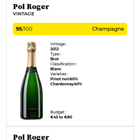
Pol Roger
VINTAGE
95
/
100
Champagne
Vintage :
2012
Type :
Brut
Classification :
Blanc
Varieties :
Pinot noir
60%
Chardonnay
40%
Budget :
€45 to €80
Pol Roger