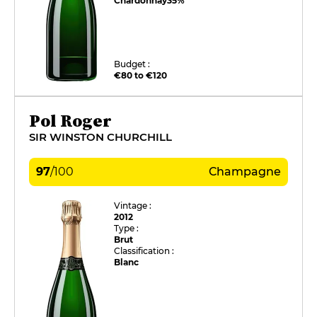
Chardonnay
35%
Budget :
€80 to €120
Pol Roger
SIR WINSTON CHURCHILL
97
/
100
Champagne
Vintage :
2012
Type :
Brut
Classification :
Blanc