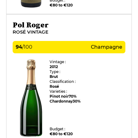
Budget :
€80 to €120
Pol Roger
ROSÉ VINTAGE
94
/
100
Champagne
Vintage :
2012
Type :
Brut
Classification :
Rosé
Varieties :
Pinot noir
70%
Chardonnay
30%
Budget :
€80 to €120