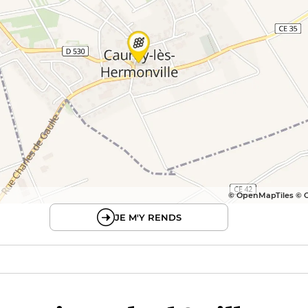
© OpenMapTiles © 
JE M'Y RENDS