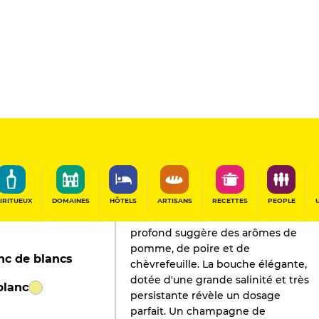
L'AVIS DE GAULT&MILLAU
Champagne
2018
IRITUEUX
DOMAINES
HÔTELS
ARTISANS
RECETTES
PEOPLE
Grande bouteille. Le nez subtil et
profond suggère des arômes de
pomme, de poire et de
nc de blancs
chèvrefeuille. La bouche élégante,
dotée d'une grande salinité et très
blanc
persistante révèle un dosage
parfait. Un champagne de