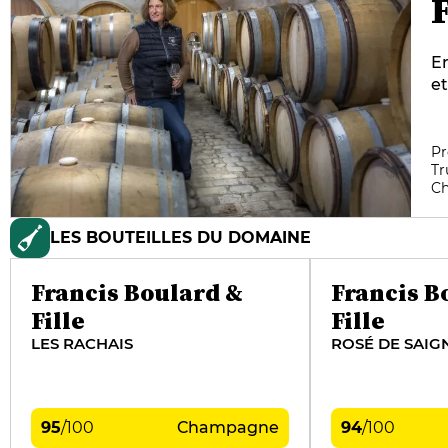
F
En
et
Re
au
qu
Pr
Tr
de
C
br
« 
LES BOUTEILLES DU DOMAINE
pa
vi
di
Francis Boulard &
Francis B
so
Fille
Fille
LES RACHAIS
ROSÉ DE SAIG
95
/
100
Champagne
94
/
100