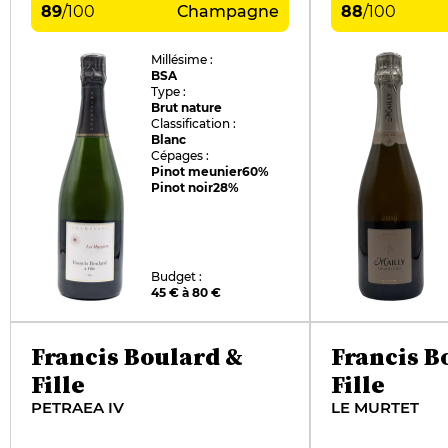
89
/
100
Champagne
88
/
100
Millésime :
BSA
Type :
Brut nature
Classification :
Blanc
Cépages :
Pinot meunier
60%
Pinot noir
28%
Budget :
45 € à 80 €
Francis Boulard &
Francis B
Fille
Fille
PETRAEA IV
LE MURTET