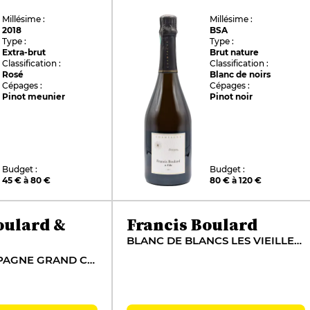
Millésime :
Millésime :
2018
BSA
Type :
Type :
Extra-brut
Brut nature
Classification :
Classification :
Rosé
Blanc de noirs
Cépages :
Cépages :
Pinot meunier
Pinot noir
Budget :
Budget :
45 € à 80 €
80 € à 120 €
oulard &
Francis Boulard
BLANC DE BLANCS LES VIEILLES VIGNES
MAILLY-CHAMPAGNE GRAND CRU