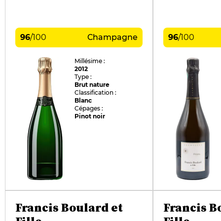
96
/
100
Champagne
96
/
100
Millésime :
2012
Type :
Brut nature
Classification :
Blanc
Cépages :
Pinot noir
Francis Boulard et
Francis B