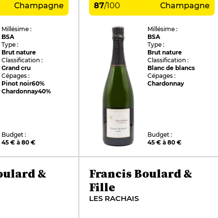
Champagne
87
/
100
Champagne
Millésime :
Millésime :
BSA
BSA
Type :
Type :
Brut nature
Brut nature
Classification :
Classification :
Grand cru
Blanc de blancs
Cépages :
Cépages :
Pinot noir
60%
Chardonnay
Chardonnay
40%
Budget :
Budget :
45 € à 80 €
45 € à 80 €
oulard &
Francis Boulard &
Fille
LES RACHAIS