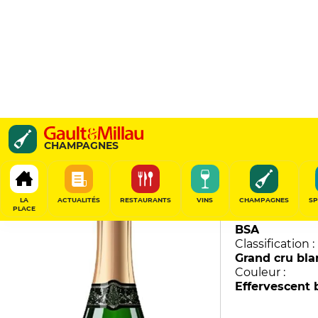
Grande Montagne
CHAMPAGNES
Francis Boulard
96
/
100
LA
ACTUALITÉS
RESTAURANTS
VINS
CHAMPAGNES
SP
PLACE
Millésime :
BSA
Classification :
Grand cru bla
Couleur :
Effervescent 