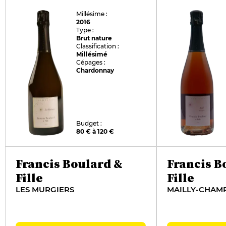
Millésime :
2016
Type :
Brut nature
Classification :
Millésimé
Cépages :
Chardonnay
Budget :
80 € à 120 €
Francis Boulard &
Francis B
Fille
Fille
LES MURGIERS