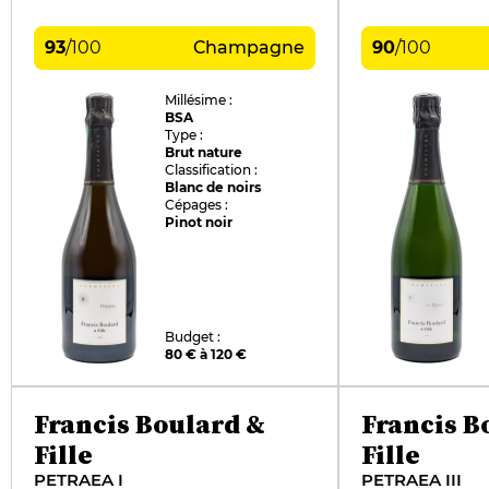
93
/
100
Champagne
90
/
100
Millésime :
BSA
Type :
Brut nature
Classification :
Blanc de noirs
Cépages :
Pinot noir
Budget :
80 € à 120 €
Francis Boulard &
Francis B
Fille
Fille
PETRAEA I
PETRAEA III