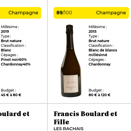
Champagne
89
/
100
Champagne
Millésime :
Millésime :
2019
2015
Type :
Type :
Brut nature
Brut nature
Classification :
Classification :
Blanc
Blanc de blancs
Cépages :
millésimé
Pinot noir
60%
Cépages :
Chardonnay
40%
Chardonnay
Budget :
Budget :
45 € à 80 €
80 € à 120 €
oulard et
Francis Boulard et
Fille
LES RACHAIS