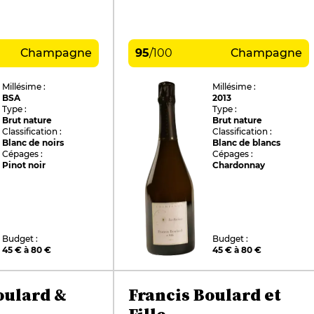
Champagne
95
/
100
Champagne
Millésime :
Millésime :
BSA
2013
Type :
Type :
Brut nature
Brut nature
Classification :
Classification :
Blanc de noirs
Blanc de blancs
Cépages :
Cépages :
Pinot noir
Chardonnay
Budget :
Budget :
45 € à 80 €
45 € à 80 €
oulard &
Francis Boulard et