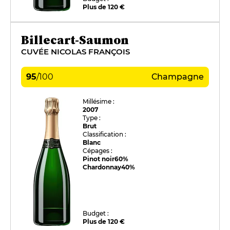
Plus de 120 €
Billecart-Saumon
CUVÉE NICOLAS FRANÇOIS
95
/
100
Champagne
Millésime :
2007
Type :
Brut
Classification :
Blanc
Cépages :
Pinot noir
60%
Chardonnay
40%
Budget :
Plus de 120 €