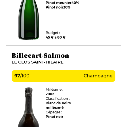
Pinot meunier
40%
Pinot noir
30%
Budget :
45 € à 80 €
Billecart-Salmon
LE CLOS SAINT-HILAIRE
97
/
100
Champagne
Millésime :
2002
Classification :
Blanc de noirs
millésimé
Cépages :
Pinot noir