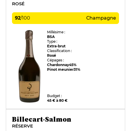
ROSÉ
92
/
100
Champagne
Millésime :
BSA
Type :
Extra-brut
Classification :
Rosé
Cépages :
Chardonnay
45%
Pinot meunier
31%
Budget :
45 € à 80 €
Billecart-Salmon
RÉSERVE