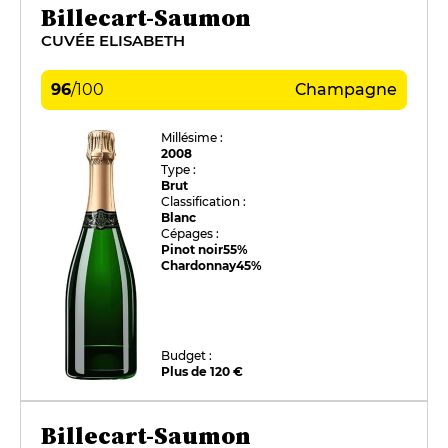
Billecart-Saumon
CUVÉE ELISABETH
96
/
100
Champagne
Millésime :
2008
Type :
Brut
Classification :
Blanc
Cépages :
Pinot noir
55%
Chardonnay
45%
Budget :
Plus de 120 €
Billecart-Saumon