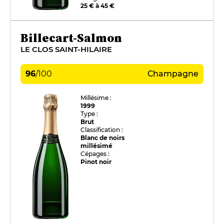
25 € à 45 €
Billecart-Salmon
LE CLOS SAINT-HILAIRE
96
/
100
Champagne
Millésime :
1999
Type :
Brut
Classification :
Blanc de noirs
millésimé
Cépages :
Pinot noir