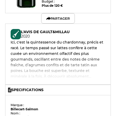
Budget :
Plus de 120 €
PARTAGER
L'AVIS DE GAULT&MILLAU
2020
Ici, c'est la quintessence du chardonnay, précis et
racé. Le temps passé sur lattes confère à cette
cuvée un environnement olfactif des plus
gourmands, oscillant entre des notes de crème
fraîche, d’agrumes confits et de tarte tatin aux
poires. La bouche est superbe, texturée et
minérale à la fois. À découvrir absolument…
SPECIFICATIONS
Marque :
Billecart-Salmon
Nom :