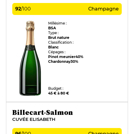
92
/
100
Champagne
Millésime :
BSA
Type :
Brut nature
Classification :
Blanc
Cépages :
Pinot meunier
40%
Chardonnay
30%
Budget :
45 € à 80 €
Billecart-Salmon
CUVÉE ELISABETH
96
/
100
Champagne