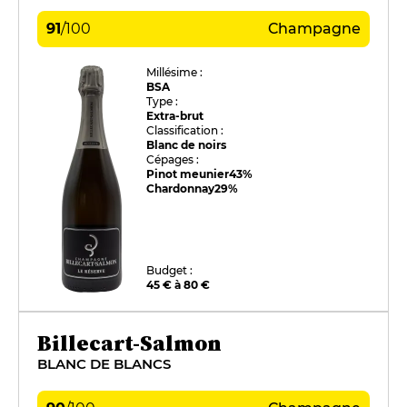
91
/
100
Champagne
Millésime :
BSA
Type :
Extra-brut
Classification :
Blanc de noirs
Cépages :
Pinot meunier
43%
Chardonnay
29%
Budget :
45 € à 80 €
Billecart-Salmon
BLANC DE BLANCS