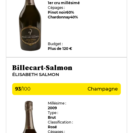
1er cru millésimé
Cépages :
Pinot noir
60%
Chardonnay
40%
Budget :
Plus de 120 €
Billecart-Salmon
ÉLISABETH SALMON
93
/
100
Champagne
Millésime :
2009
Type :
Brut
Classification :
Rosé
Cépages :