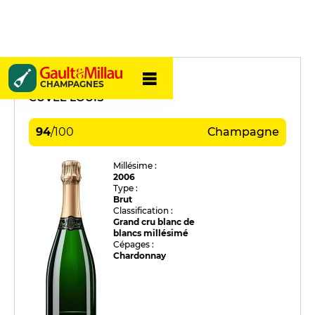
Billecart-Salmon
CHAMPAGNES
CUVÉE LOUIS
94
/
100
Champagne
Millésime :
2006
Type :
Brut
Classification :
Grand cru blanc de
blancs millésimé
Cépages :
Chardonnay