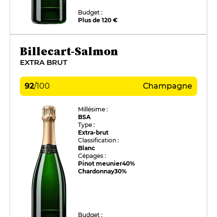
Budget :
Plus de 120 €
Billecart-Salmon
EXTRA BRUT
92
/
100
Champagne
Millésime :
BSA
Type :
Extra-brut
Classification :
Blanc
Cépages :
Pinot meunier
40%
Chardonnay
30%
Budget :