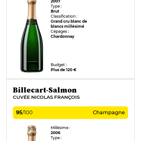
2007
Type :
Brut
Classification :
Grand cru blanc de
blancs millésimé
Cépages :
Chardonnay
Budget :
Plus de 120 €
Billecart-Salmon
CUVÉE NICOLAS FRANÇOIS
95
/
100
Champagne
Millésime :
2006
Type :