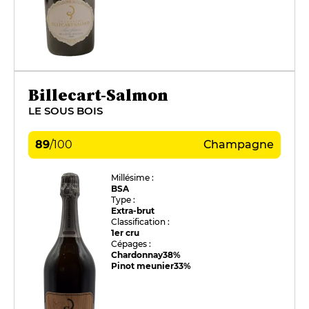
Billecart-Salmon
LE SOUS BOIS
89
/
100
Champagne
Millésime :
BSA
Type :
Extra-brut
Classification :
1er cru
Cépages :
Chardonnay
38%
Pinot meunier
33%