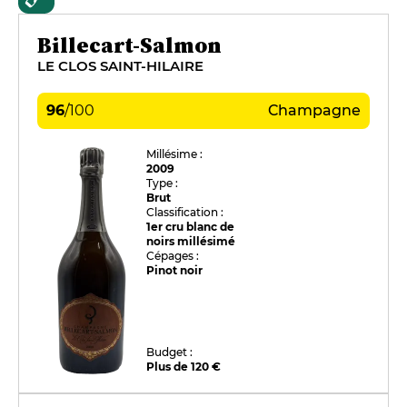
Billecart-Salmon
LE CLOS SAINT-HILAIRE
96
/
100
Champagne
Millésime :
2009
Type :
Brut
Classification :
1er cru blanc de
noirs millésimé
Cépages :
Pinot noir
Budget :
Plus de 120 €