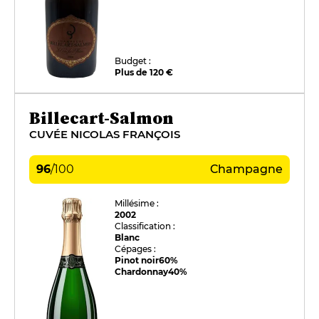
Budget :
Plus de 120 €
Billecart-Salmon
CUVÉE NICOLAS FRANÇOIS
96
/
100
Champagne
Millésime :
2002
Classification :
Blanc
Cépages :
Pinot noir
60%
Chardonnay
40%