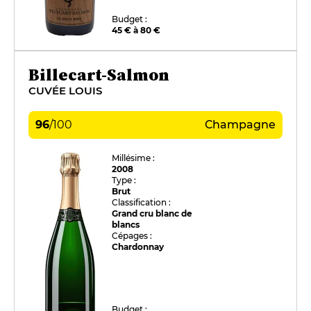
Budget :
45 € à 80 €
Billecart-Salmon
CUVÉE LOUIS
96
/
100
Champagne
Millésime :
2008
Type :
Brut
Classification :
Grand cru blanc de
blancs
Cépages :
Chardonnay
Budget :