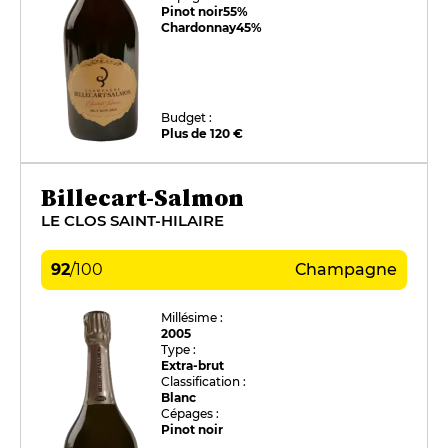
Pinot noir
55%
Chardonnay
45%
Budget :
Plus de 120 €
Billecart-Salmon
LE CLOS SAINT-HILAIRE
92
/
100
Champagne
Millésime :
2005
Type :
Extra-brut
Classification :
Blanc
Cépages :
Pinot noir