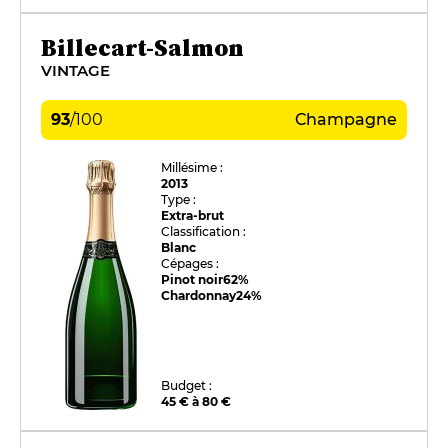
Billecart-Salmon
VINTAGE
93
/
100
Champagne
Millésime :
2013
Type :
Extra-brut
Classification :
Blanc
Cépages :
Pinot noir
62%
Chardonnay
24%
Budget :
45 € à 80 €