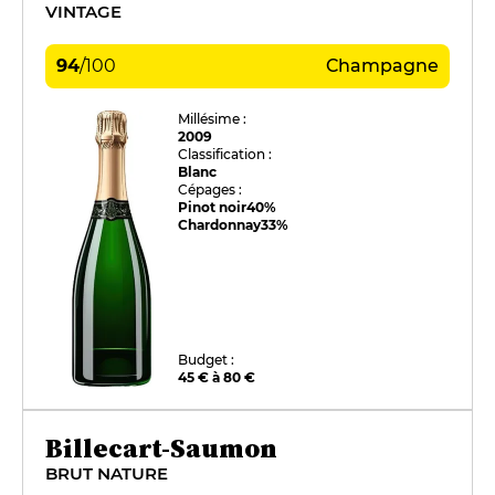
VINTAGE
94
/
100
Champagne
Millésime :
2009
Classification :
Blanc
Cépages :
Pinot noir
40%
Chardonnay
33%
Budget :
45 € à 80 €
Billecart-Saumon
BRUT NATURE