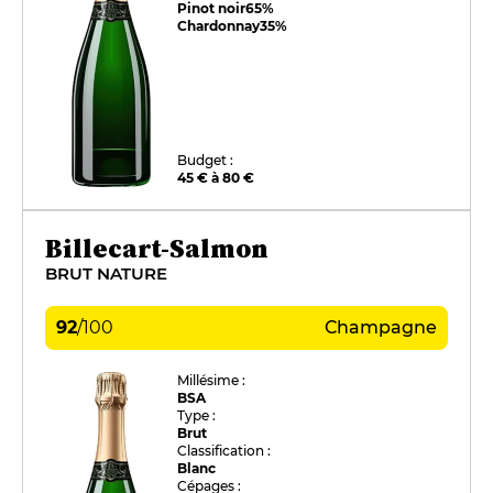
Pinot noir
65%
Chardonnay
35%
Budget :
45 € à 80 €
Billecart-Salmon
BRUT NATURE
92
/
100
Champagne
Millésime :
BSA
Type :
Brut
Classification :
Blanc
Cépages :