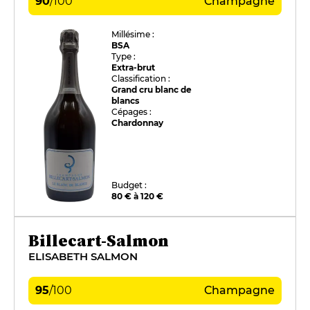
90
/
100
Champagne
Millésime :
BSA
Type :
Extra-brut
Classification :
Grand cru blanc de
blancs
Cépages :
Chardonnay
Budget :
80 € à 120 €
Billecart-Salmon
ELISABETH SALMON
95
/
100
Champagne