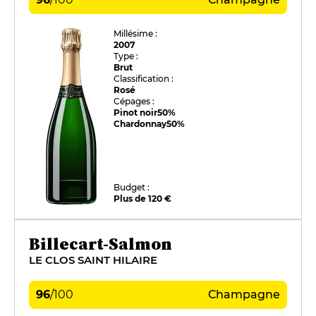
Millésime :
2007
Type :
Brut
Classification :
Rosé
Cépages :
Pinot noir
50%
Chardonnay
50%
Budget :
Plus de 120 €
Billecart-Salmon
LE CLOS SAINT HILAIRE
96
/
100
Champagne