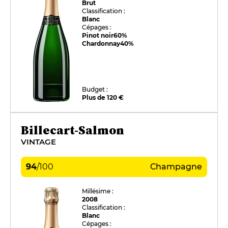
Brut
Classification :
Blanc
Cépages :
Pinot noir
60%
Chardonnay
40%
Budget :
Plus de 120 €
Billecart-Salmon
VINTAGE
94
/
100
Champagne
Millésime :
2008
Classification :
Blanc
Cépages :