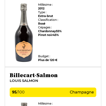
Millésime :
2012
Type :
Extra-brut
Classification :
Rosé
Cépages :
Chardonnay
55%
Pinot noir
45%
Budget :
Plus de 120 €
Billecart-Salmon
LOUIS SALMON
95
/
100
Champagne
Millésime :