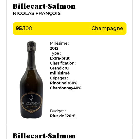
Billecart-Salmon
NICOLAS FRANÇOIS
95
/
100
Champagne
Millésime :
2012
Type :
Extra-brut
Classification :
Grand cru
millésimé
Cépages :
Pinot noir
60%
Chardonnay
40%
Budget :
Plus de 120 €
Billecart-Salmon