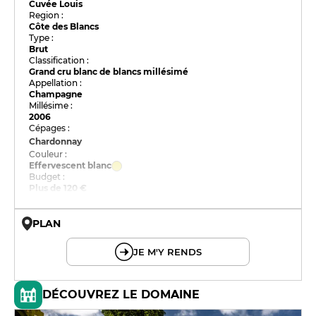
Cuvée Louis
Region :
Côte des Blancs
Type :
Brut
Classification :
Grand cru blanc de blancs millésimé
Appellation :
Champagne
Millésime :
2006
Cépages :
Chardonnay
Couleur :
Effervescent blanc
Budget :
Plus de 120 €
PLAN
© OpenMapTiles © OpenStreetMap
JE M'Y RENDS
DÉCOUVREZ LE DOMAINE