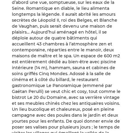
d’abord une vue, somptueuse, sur les eaux de la
Seine. Romantique en diable, le lieu alimenta
longtemps la légende. Il aurait abrité les amours
secrètes de Léopold II, roi des Belges, et Blanche
de Vaughan, puis serait devenu une maison de
plaisirs… Aujourd’hui aménagé en hôtel, il se
déploie autour de quatre bâtiments qui
accueillent 43 chambres à l’atmosphère zen et
contemporaine, réparties entre le manoir, deux
maisons de maître et le spa. Un espace de 600 m2
est entièrement dédié au bien-être avec piscine
intérieure (14 m), hammam, sauna et cabines de
soins griffés Cinq Mondes. Adossé à la salle de
cinéma et à côté du billard, le restaurant
gastronomique Le Panoramique (emmené par
Gaëtan Perulli) se veut chic et cosy, tout comme le
bistrot Le 20 du Domaine, avec sa verrière vintage
et ses meubles chinés chez les antiquaires voisins.
Un lieu bucolique et chaleureux, posé en pleine
campagne avec des poules dans le jardin et deux
yourtes pour les enfants. De quoi donner envie de
poser ses valises pour plusieurs jours ; le temps de