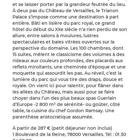
et se laisser porter par la grandeur feutrée du lieu.
À deux pas du Château de Versailles, le Trianon
Palace s’impose comme une destination à part
entière. Bâti en lisière du parc royal, ce grand
hôtel du début du XXe siècle n’a rien perdu de son
allure, entre salons à moulures, lustres
spectaculaires et baies vitrées ouvertes sur la
perspective du domaine. Les 100 chambres, dont
15 suites, mêlent le classicisme des volumes à des
rideaux aux couleurs profondes, des placards aux
reflets miroitants, une cheminée d’époque et une
moquette qui assourdit les pas. Au réveil, c’est la
lumière du parc qui vous tire des draps, douce et
royale. On vient ici pour ralentir, pour flâner dans
les allées du Château, mais aussi pour se faire
choyer dans l’un des plus beaux spas Guerlain
d’Europe -2 800 m² de sérénité- ou goûter, côté
table, la cuisine du chef Gordon Ramsay. Une
parenthèse aristocratique assumée.
À partir de 287 € (petit déjeuner non inclus)
1 Boulevard de la Reine, 78000 Versailles. Tél : 01 30