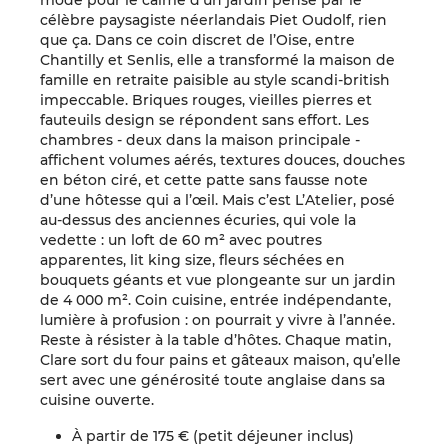
mode pour le calme d’un jardin pensé par le
célèbre paysagiste néerlandais Piet Oudolf, rien
que ça. Dans ce coin discret de l’Oise, entre
Chantilly et Senlis, elle a transformé la maison de
famille en retraite paisible au style scandi-british
impeccable. Briques rouges, vieilles pierres et
fauteuils design se répondent sans effort. Les
chambres - deux dans la maison principale -
affichent volumes aérés, textures douces, douches
en béton ciré, et cette patte sans fausse note
d’une hôtesse qui a l’œil. Mais c’est L’Atelier, posé
au-dessus des anciennes écuries, qui vole la
vedette : un loft de 60 m² avec poutres
apparentes, lit king size, fleurs séchées en
bouquets géants et vue plongeante sur un jardin
de 4 000 m². Coin cuisine, entrée indépendante,
lumière à profusion : on pourrait y vivre à l’année.
Reste à résister à la table d’hôtes. Chaque matin,
Clare sort du four pains et gâteaux maison, qu’elle
sert avec une générosité toute anglaise dans sa
cuisine ouverte.
À partir de 175 € (petit déjeuner inclus)