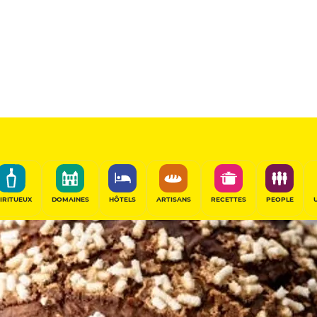
IRITUEUX
DOMAINES
HÔTELS
ARTISANS
RECETTES
PEOPLE