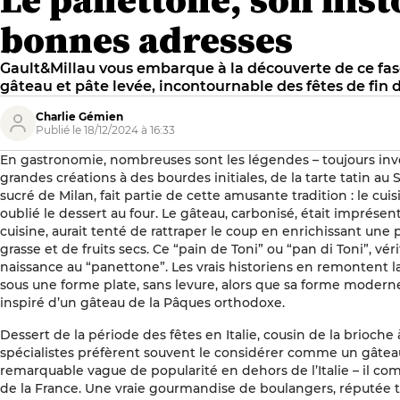
bonnes adresses
Gault&Millau vous embarque à la découverte de ce fa
gâteau et pâte levée, incontournable des fêtes de fin d
Charlie Gémien
Publié le 18/12/2024 à 16:33
En gastronomie, nombreuses sont les légendes – toujours invér
grandes créations à des bourdes initiales, de la tarte tatin au
sucré de Milan, fait partie de cette amusante tradition : le cui
oublié le dessert au four. Le gâteau, carbonisé, était imprésen
cuisine, aurait tenté de rattraper le coup en enrichissant une
grasse et de fruits secs. Ce “pain de Toni” ou “pan di Toni”, vér
naissance au “panettone”. Les vrais historiens en remontent la 
sous une forme plate, sans levure, alors que sa forme moderne
inspiré d’un gâteau de la Pâques orthodoxe.
Dessert de la période des fêtes en Italie, cousin de la brioche
spécialistes préfèrent souvent le considérer comme un gâteau
remarquable vague de popularité en dehors de l’Italie – il c
de la France. Une vraie gourmandise de boulangers, réputée t