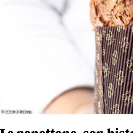
© Salomé Rateau
Le panettone, son hist