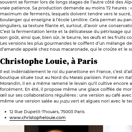
souvent se former lors de longs stages de l’autre côté des 
vraie patience. Sa production demande au moins 72 heures : 
maximum de ferments, lesquels doivent tendre vers le sucré, 
boulanger qui enseigne à l’école Lenôtre. Cela permet au pa
singuliers, sa texture filante et, surtout, d’avoir une conservat
C’est la fermentation lente et la délicatesse du pétrissage qui
son goût, ainsi que, bien sûr, le beurre, les œufs et les fruits c
Les versions les plus gourmandes le coiffent d’un mélange de
d’amande appelé chez nous macaronade, qui le croûte et le 
Christophe Louie, à Paris
Il est indéniablement le roi du panettone en France, c’est d’ail
boutique située tout au Nord du Marais parisien. Formé en It
Morandin, il en a même ramené le levain qu’il cultive encore
forcément. En été, il propose même une glace coiffée de mo
œil sur ses collaborations régulières : une version au café ave
même une version salée au yuzu vert et algues nori avec le te
12 Rue Dupetit-Thouars, 75003 Paris
www.christophelouie.com