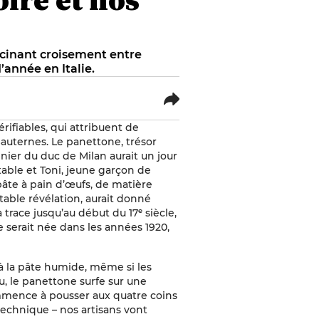
scinant croisement entre
’année en Italie.
ifiables, qui attribuent de
 Sauternes. Le panettone, trésor
sinier du duc de Milan aurait un jour
table et Toni, jeune garçon de
 pâte à pain d’œufs, de matière
itable révélation, aurait donné
trace jusqu’au début du 17ᵉ siècle,
 serait née dans les années 1920,
 à la pâte humide, même si les
, le panettone surfe sur une
ommence à pousser aux quatre coins
echnique – nos artisans vont