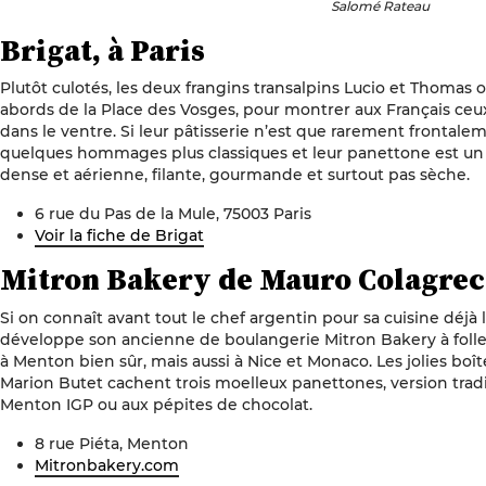
Salomé Rateau
Brigat, à Paris
Plutôt culotés, les deux frangins transalpins Lucio et Thomas o
abords de la Place des Vosges, pour montrer aux Français ceux
dans le ventre. Si leur pâtisserie n’est que rarement frontalem
quelques hommages plus classiques et leur panettone est un m
dense et aérienne, filante, gourmande et surtout pas sèche.
6 rue du Pas de la Mule, 75003 Paris
Voir la fiche de Brigat
Mitron Bakery de Mauro Colagrec
Si on connaît avant tout le chef argentin pour sa cuisine déjà
développe son ancienne de boulangerie Mitron Bakery à folle a
à Menton bien sûr, mais aussi à Nice et Monaco. Les jolies boîte
Marion Butet cachent trois moelleux panettones, version tradit
Menton IGP ou aux pépites de chocolat.
8 rue Piéta, Menton
Mitronbakery.com