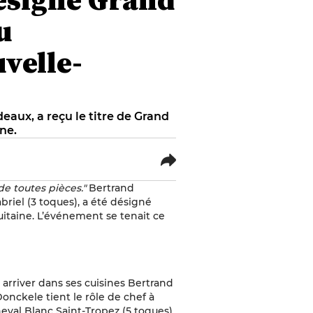
u
velle-
eaux, a reçu le titre de Grand
ne.
e toutes pièces."
Bertrand
briel (3 toques), a été désigné
itaine. L’événement se tenait ce
 arriver dans ses cuisines Bertrand
Donckele tient le rôle de chef à
eval Blanc Saint-Tropez (5 toques)