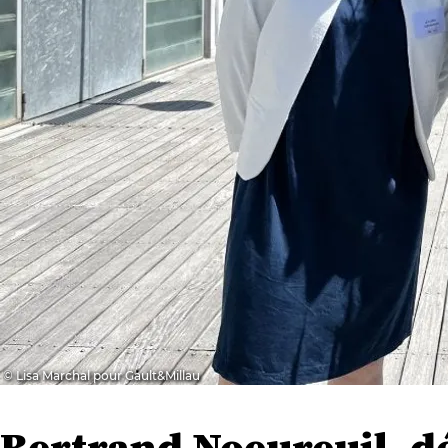
© Lisa Marchal pour Gault&Millau
Bertrand Noeureuil, d