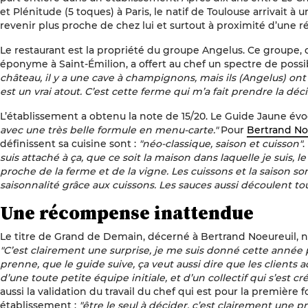
et Plénitude (5 toques) à Paris, le natif de Toulouse arrivait à 
revenir plus proche de chez lui et surtout à proximité d’une ré
Le restaurant est la propriété du groupe Angelus. Ce groupe
éponyme à Saint-Émilion, a offert au chef un spectre de possib
château, il y a une cave à champignons, mais ils (Angelus) on
est un vrai atout. C’est cette ferme qui m’a fait prendre la décis
L’établissement a obtenu la note de 15/20. Le Guide Jaune é
avec une très belle formule en menu-carte."
Pour
Bertrand No
définissent sa cuisine sont :
"néo-classique, saison et cuisson"
.
suis attaché à ça, que ce soit la maison dans laquelle je suis, l
proche de la ferme et de la vigne. Les cuissons et la saison son
saisonnalité grâce aux cuissons. Les sauces aussi découlent tou
Une récompense inattendue
Le titre de Grand de Demain, décerné à Bertrand Noeureuil, n’a
"C’est clairement une surprise, je me suis donné cette année p
prenne, que le guide suive, ça veut aussi dire que les clients
d’une toute petite équipe initiale, et d’un collectif qui s’est c
aussi la validation du travail du chef qui est pour la premièr
établissement :
"être le seul à décider, c’est clairement une pr