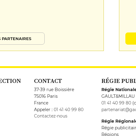
 PARTENAIRES
ECTION
CONTACT
RÉGIE PUB
37-39 rue Boissière
Régie National
75016 Paris
GAULT&MILLAU
France
01 41 40 99 80
(c
Appeler :
01 41 40 99 80
partenariat@gau
Contactez-nous
Régie Régional
Régie publicita
Régions