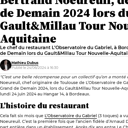
de Demain 2024 lors d
Gault&Millau Tour Nou
Aquitaine
Le chef du restaurant L’Observatoire du Gabriel, à Bord
de Demain lors du Gault&Millau Tour Nouvelle-Aquitai
Mathieu Dubus
Publié le 24/06/2024 à 16:30
"C’est une belle récompense pour un collectif qu’on a monté d
Noeureuil, chef originaire de Toulouse de L’Observatoire de Ga
Grand de Demain 2024, lors du Gault&Millau Tour Nouvelle-Aqu
lundi 24 juin 2024 au Hangar 14, à Bordeaux.
L’histoire du restaurant
Cela fait six mois que
L’Observatoire du Gabriel
(3 toques) a vu
Noeureuil. C’est la première fois que l’ancien fidèle d’Arnaud 
part entière dans un établissement. Après dix ans entre Le Ch