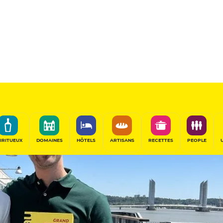
IRITUEUX
DOMAINES
HÔTELS
ARTISANS
RECETTES
PEOPLE