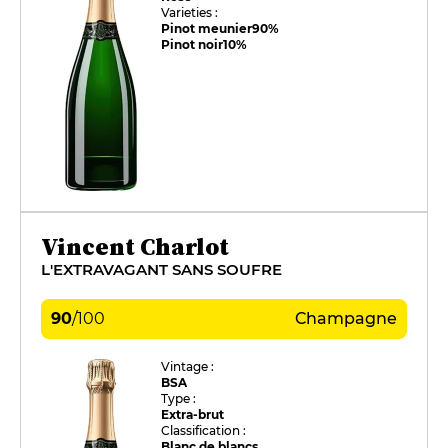
Varieties :
Pinot meunier
90%
Pinot noir
10%
Vincent Charlot
L'EXTRAVAGANT SANS SOUFRE
90
/
100
Champagne
Vintage :
BSA
Type :
Extra-brut
Classification :
Blanc de blancs