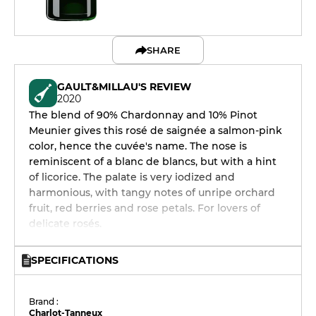
SHARE
GAULT&MILLAU'S REVIEW
2020
The blend of 90% Chardonnay and 10% Pinot
Meunier gives this rosé de saignée a salmon-pink
color, hence the cuvée's name. The nose is
reminiscent of a blanc de blancs, but with a hint
of licorice. The palate is very iodized and
harmonious, with tangy notes of unripe orchard
fruit, red berries and rose petals. For lovers of
delicate rosés.
SPECIFICATIONS
Brand :
Charlot-Tanneux