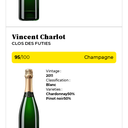
Vincent Charlot
CLOS DES FUTIES
95
/
100
Champagne
Vintage :
2011
Classification :
Blanc
Varieties :
Chardonnay
50%
Pinot noir
50%