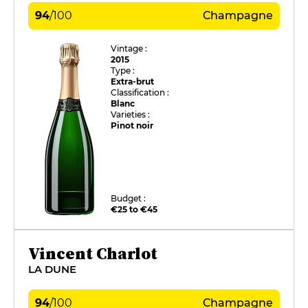
94
/
100
Champagne
Vintage :
2015
Type :
Extra-brut
Classification :
Blanc
Varieties :
Pinot noir
Budget :
€25 to €45
Vincent Charlot
LA DUNE
94
/
100
Champagne