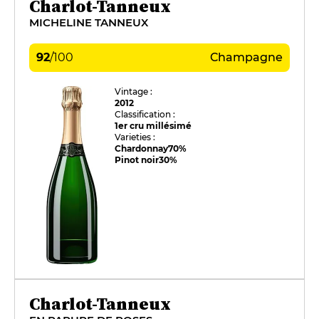
Charlot-Tanneux
MICHELINE TANNEUX
92
/
100
Champagne
Vintage :
2012
Classification :
1er cru millésimé
Varieties :
Chardonnay
70%
Pinot noir
30%
Charlot-Tanneux