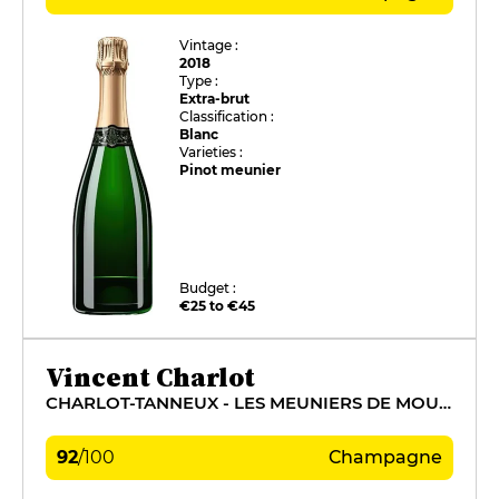
Vintage :
2018
Type :
Extra-brut
Classification :
Blanc
Varieties :
Pinot meunier
Budget :
€25 to €45
Vincent Charlot
CHARLOT-TANNEUX - LES MEUNIERS DE MOUSSY
92
/
100
Champagne