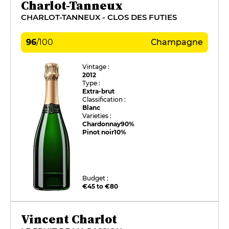
Charlot-Tanneux
CHARLOT-TANNEUX - CLOS DES FUTIES
96
/
100
Champagne
Vintage :
2012
Type :
Extra-brut
Classification :
Blanc
Varieties :
Chardonnay
90%
Pinot noir
10%
Budget :
€45 to €80
Vincent Charlot