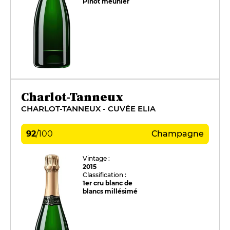
Pinot meunier
Charlot-Tanneux
CHARLOT-TANNEUX - CUVÉE ELIA
92
/
100
Champagne
Vintage :
2015
Classification :
1er cru blanc de
blancs millésimé