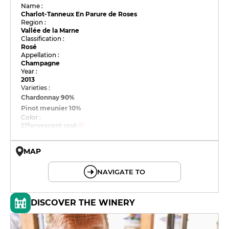
Name :
Charlot-Tanneux En Parure de Roses
Region :
Vallée de la Marne
Classification :
Rosé
Appellation :
Champagne
Year :
2013
Varieties :
Chardonnay
90%
Pinot meunier
10%
Color :
Effervescent rosé
MAP
© OpenMapTiles © OpenStreetMap
NAVIGATE TO
DISCOVER THE WINERY