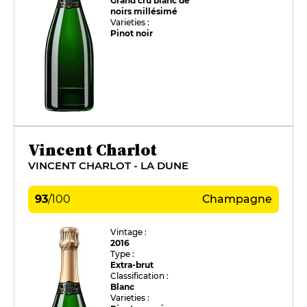
Grand cru blanc de
noirs millésimé
Varieties :
Pinot noir
Vincent Charlot
VINCENT CHARLOT - LA DUNE
93
/
100
Champagne
Vintage :
2016
Type :
Extra-brut
Classification :
Blanc
Varieties :