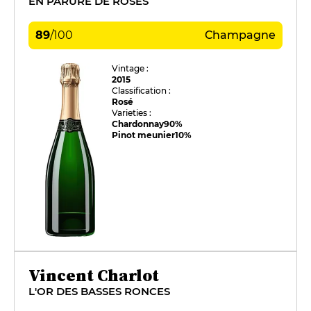
EN PARURE DE ROSES
89
/
100
Champagne
Vintage :
2015
Classification :
Rosé
Varieties :
Chardonnay
90%
Pinot meunier
10%
Vincent Charlot
L'OR DES BASSES RONCES