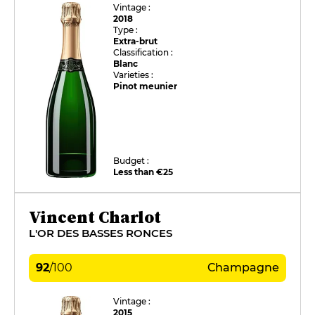
Vintage :
2018
Type :
Extra-brut
Classification :
Blanc
Varieties :
Pinot meunier
Budget :
Less than €25
Vincent Charlot
L'OR DES BASSES RONCES
92
/
100
Champagne
Vintage :
2015