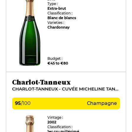
Type :
Extra-brut
Classification :
Blanc de blancs
Varieties :
Chardonnay
Budget :
€45 to €80
Charlot-Tanneux
CHARLOT-TANNEUX - CUVÉE MICHELINE TANNEUX
95
/
100
Champagne
Vintage :
2002
Classification :
1er cru millésimé