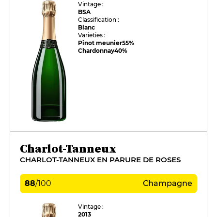
Vintage :
BSA
Classification :
Blanc
Varieties :
Pinot meunier
55%
Chardonnay
40%
Charlot-Tanneux
CHARLOT-TANNEUX EN PARURE DE ROSES
88
/
100
Champagne
Vintage :
2013