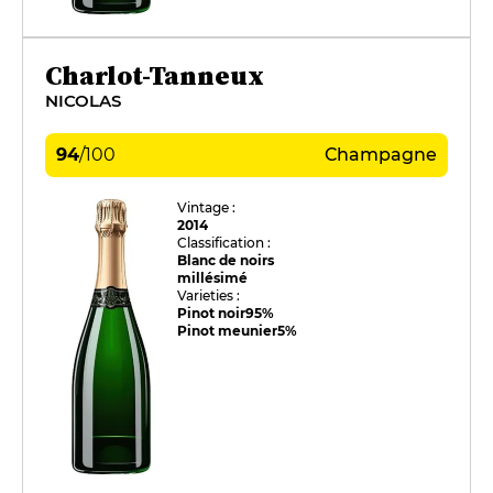
Charlot-Tanneux
NICOLAS
94
/
100
Champagne
Vintage :
2014
Classification :
Blanc de noirs
millésimé
Varieties :
Pinot noir
95%
Pinot meunier
5%