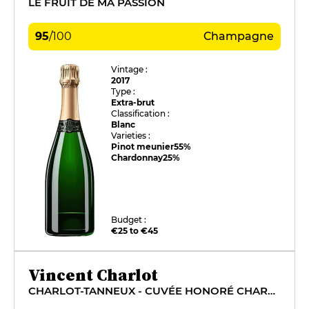
LE FRUIT DE MA PASSION
95
/
100
Champagne
Vintage :
2017
Type :
Extra-brut
Classification :
Blanc
Varieties :
Pinot meunier
55%
Chardonnay
25%
Budget :
€25 to €45
Vincent Charlot
CHARLOT-TANNEUX - CUVÉE HONORÉ CHARLOT