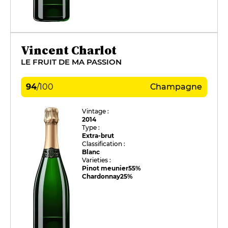
Vincent Charlot
LE FRUIT DE MA PASSION
94
/
100
Champagne
Vintage :
2014
Type :
Extra-brut
Classification :
Blanc
Varieties :
Pinot meunier
55%
Chardonnay
25%