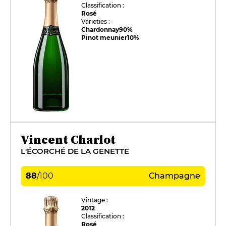
Classification :
Rosé
Varieties :
Chardonnay
90%
Pinot meunier
10%
Vincent Charlot
L'ÉCORCHÉ DE LA GENETTE
88
/
100
Champagne
Vintage :
2012
Classification :
Rosé