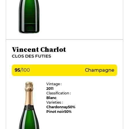
Vincent Charlot
CLOS DES FUTIES
95
/
100
Champagne
Vintage :
2011
Classification :
Blanc
Varieties :
Chardonnay
50%
Pinot noir
50%