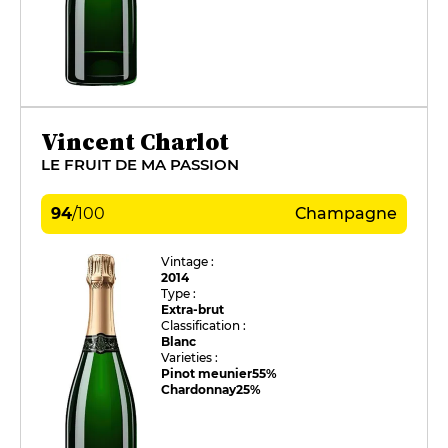
Vincent Charlot
LE FRUIT DE MA PASSION
94
/
100
Champagne
Vintage :
2014
Type :
Extra-brut
Classification :
Blanc
Varieties :
Pinot meunier
55%
Chardonnay
25%