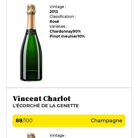
Vintage :
2013
Classification :
Rosé
Varieties :
Chardonnay
90%
Pinot meunier
10%
Vincent Charlot
L'ÉCORCHÉ DE LA GENETTE
88
/
100
Champagne
Vintage :