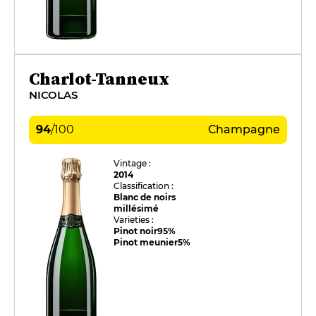
Charlot-Tanneux
NICOLAS
94
/
100
Champagne
Vintage :
2014
Classification :
Blanc de noirs
millésimé
Varieties :
Pinot noir
95%
Pinot meunier
5%