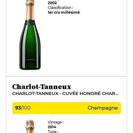
2002
Classification :
1er cru millésimé
Charlot-Tanneux
CHARLOT-TANNEUX - CUVÉE HONORÉ CHARLOT
93
/
100
Champagne
Vintage :
2014
Type :