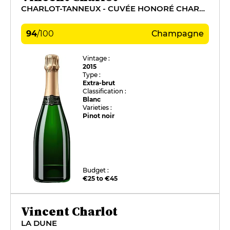
CHARLOT-TANNEUX - CUVÉE HONORÉ CHARLOT
94
/
100
Champagne
Vintage :
2015
Type :
Extra-brut
Classification :
Blanc
Varieties :
Pinot noir
Budget :
€25 to €45
Vincent Charlot
LA DUNE