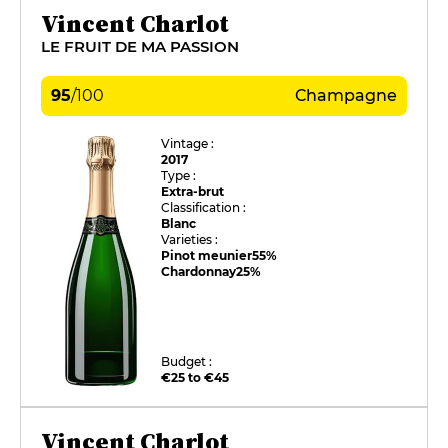
Vincent Charlot
LE FRUIT DE MA PASSION
95
/
100
Champagne
Vintage :
2017
Type :
Extra-brut
Classification :
Blanc
Varieties :
Pinot meunier
55%
Chardonnay
25%
Budget :
€25 to €45
Vincent Charlot