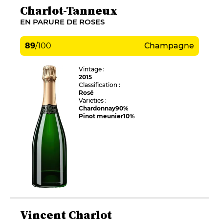
Charlot-Tanneux
EN PARURE DE ROSES
89
/
100
Champagne
Vintage :
2015
Classification :
Rosé
Varieties :
Chardonnay
90%
Pinot meunier
10%
Vincent Charlot