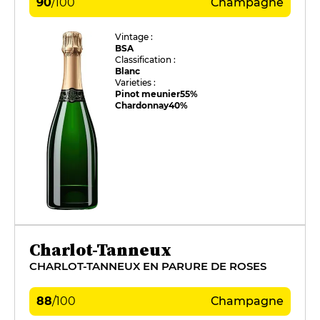
90
/
100
Champagne
Vintage :
BSA
Classification :
Blanc
Varieties :
Pinot meunier
55%
Chardonnay
40%
Charlot-Tanneux
CHARLOT-TANNEUX EN PARURE DE ROSES
88
/
100
Champagne