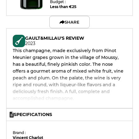
Budget :
Less than €25
SHARE
GAULT&MILLAU'S REVIEW
2023
This champagne, made exclusively from Pinot
Meunier grapes grown in the village of Moussy,
has a beautiful, finely pinkish color. The nose
offers a gourmet aroma of mixed white fruit, vine
peach and plum. On the palate, the wine is very
ripe and round, with liqueur-like flavors and a
deliciously fresh finish. A full, complete and
accomplished champagne.
SPECIFICATIONS
Brand :
Vincent Charlot