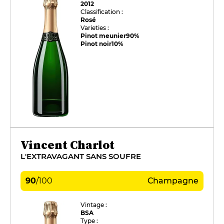
2012
Classification :
Rosé
Varieties :
Pinot meunier
90%
Pinot noir
10%
Vincent Charlot
L'EXTRAVAGANT SANS SOUFRE
90
/
100
Champagne
Vintage :
BSA
Type :