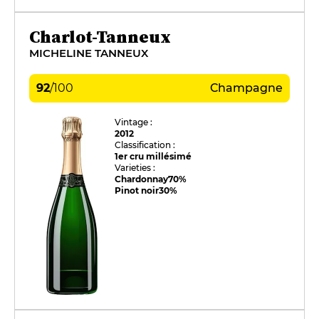
Charlot-Tanneux
MICHELINE TANNEUX
92
/
100
Champagne
Vintage :
2012
Classification :
1er cru millésimé
Varieties :
Chardonnay
70%
Pinot noir
30%