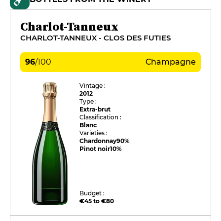
Charlot-Tanneux
CHARLOT-TANNEUX - CLOS DES FUTIES
96
/
100
Champagne
Vintage :
2012
Type :
Extra-brut
Classification :
Blanc
Varieties :
Chardonnay
90%
Pinot noir
10%
Budget :
€45 to €80