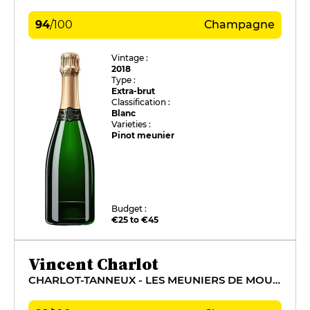
94
/
100
Champagne
Vintage :
2018
Type :
Extra-brut
Classification :
Blanc
Varieties :
Pinot meunier
Budget :
€25 to €45
Vincent Charlot
CHARLOT-TANNEUX - LES MEUNIERS DE MOUSSY