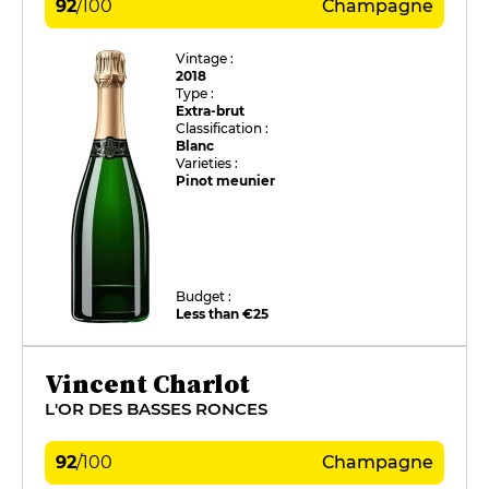
92
/
100
Champagne
Vintage :
2018
Type :
Extra-brut
Classification :
Blanc
Varieties :
Pinot meunier
Budget :
Less than €25
Vincent Charlot
L'OR DES BASSES RONCES
92
/
100
Champagne