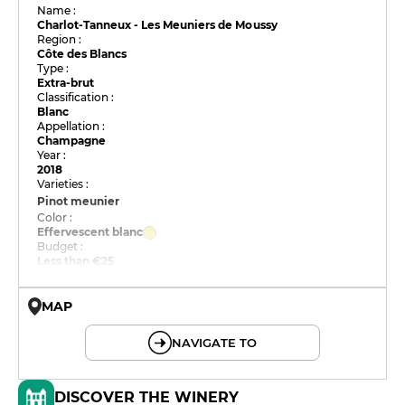
Name :
Charlot-Tanneux - Les Meuniers de Moussy
Region :
Côte des Blancs
Type :
Extra-brut
Classification :
Blanc
Appellation :
Champagne
Year :
2018
Varieties :
Pinot meunier
Color :
Effervescent blanc
Budget :
Less than €25
MAP
© OpenMapTiles © OpenStreetMap
NAVIGATE TO
DISCOVER THE WINERY