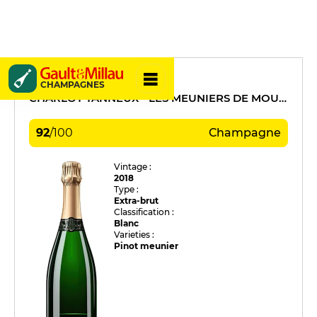
Vincent Charlot
CHAMPAGNES
CHARLOT-TANNEUX - LES MEUNIERS DE MOUSSY
92
/
100
Champagne
Vintage :
2018
Type :
Extra-brut
Classification :
Blanc
Varieties :
Pinot meunier