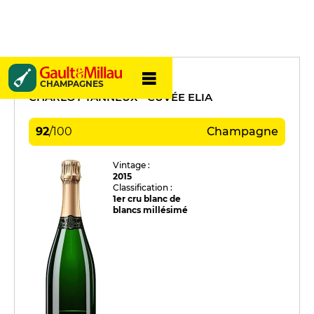
Charlot-Tanneux
CHAMPAGNES
CHARLOT-TANNEUX - CUVÉE ELIA
92
/
100
Champagne
Vintage :
2015
Classification :
1er cru blanc de
blancs millésimé