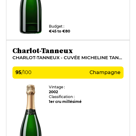
Budget :
€45 to €80
Charlot-Tanneux
CHARLOT-TANNEUX - CUVÉE MICHELINE TANNEUX
95
/
100
Champagne
Vintage :
2002
Classification :
1er cru millésimé