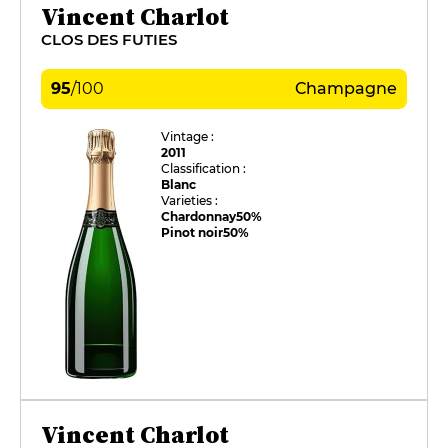
Vincent Charlot
CLOS DES FUTIES
95
/
100
Champagne
Vintage :
2011
Classification :
Blanc
Varieties :
Chardonnay
50%
Pinot noir
50%
Vincent Charlot