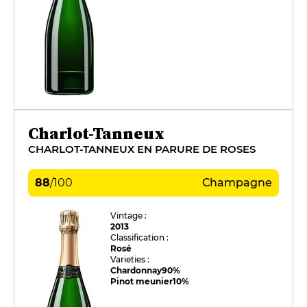
Charlot-Tanneux
CHARLOT-TANNEUX EN PARURE DE ROSES
88
/
100
Champagne
Vintage :
2013
Classification :
Rosé
Varieties :
Chardonnay
90%
Pinot meunier
10%