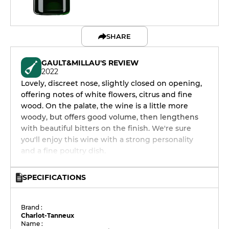
SHARE
GAULT&MILLAU'S REVIEW
2022
Lovely, discreet nose, slightly closed on opening,
offering notes of white flowers, citrus and fine
wood. On the palate, the wine is a little more
woody, but offers good volume, then lengthens
with beautiful bitters on the finish. We're sure
you'll enjoy this wine with a strong personality
and a fine poultry dish.
SPECIFICATIONS
Brand :
Charlot-Tanneux
Name :