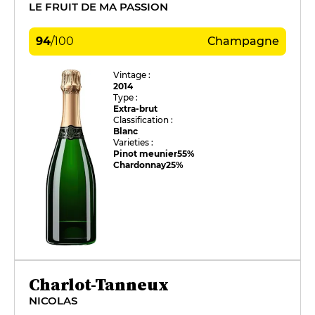
LE FRUIT DE MA PASSION
94
/
100
Champagne
Vintage :
2014
Type :
Extra-brut
Classification :
Blanc
Varieties :
Pinot meunier
55%
Chardonnay
25%
Charlot-Tanneux
NICOLAS