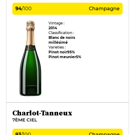
94
/
100
Champagne
Vintage :
2014
Classification :
Blanc de noirs
millésimé
Varieties :
Pinot noir
95%
Pinot meunier
5%
Charlot-Tanneux
7ÈME CIEL
93
/
100
Champagne