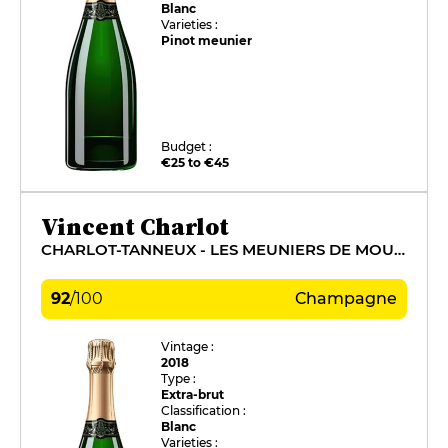
Blanc
Varieties :
Pinot meunier
Budget :
€25 to €45
Vincent Charlot
CHARLOT-TANNEUX - LES MEUNIERS DE MOUSSY
92
/
100
Champagne
Vintage :
2018
Type :
Extra-brut
Classification :
Blanc
Varieties :