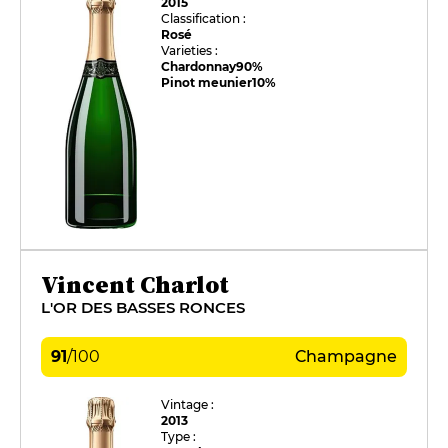
2015
Classification :
Rosé
Varieties :
Chardonnay
90%
Pinot meunier
10%
Vincent Charlot
L'OR DES BASSES RONCES
91
/
100
Champagne
Vintage :
2013
Type :