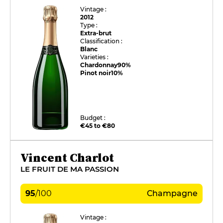
Vintage :
2012
Type :
Extra-brut
Classification :
Blanc
Varieties :
Chardonnay
90%
Pinot noir
10%
Budget :
€45 to €80
Vincent Charlot
LE FRUIT DE MA PASSION
95
/
100
Champagne
Vintage :