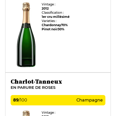
Vintage :
2012
Classification :
1er cru millésimé
Varieties :
Chardonnay
70%
Pinot noir
30%
Charlot-Tanneux
EN PARURE DE ROSES
89
/
100
Champagne
Vintage :