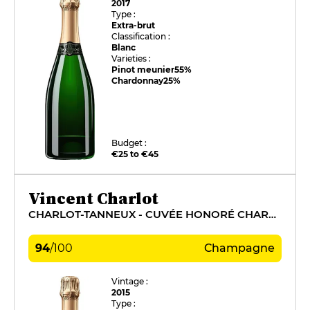
2017
Type :
Extra-brut
Classification :
Blanc
Varieties :
Pinot meunier
55%
Chardonnay
25%
Budget :
€25 to €45
Vincent Charlot
CHARLOT-TANNEUX - CUVÉE HONORÉ CHARLOT
94
/
100
Champagne
Vintage :
2015
Type :