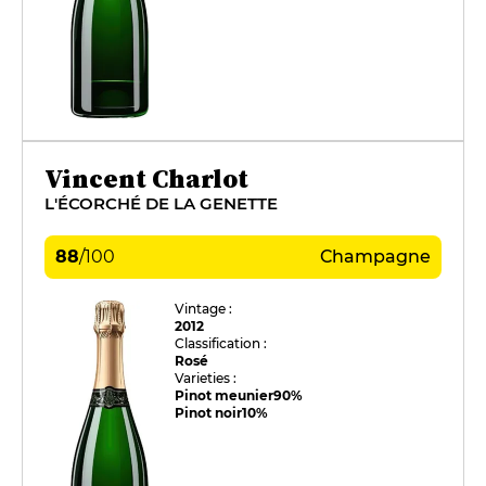
Vincent Charlot
L'ÉCORCHÉ DE LA GENETTE
88
/
100
Champagne
Vintage :
2012
Classification :
Rosé
Varieties :
Pinot meunier
90%
Pinot noir
10%