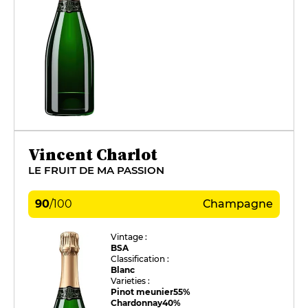
Vincent Charlot
LE FRUIT DE MA PASSION
90
/
100
Champagne
Vintage :
BSA
Classification :
Blanc
Varieties :
Pinot meunier
55%
Chardonnay
40%