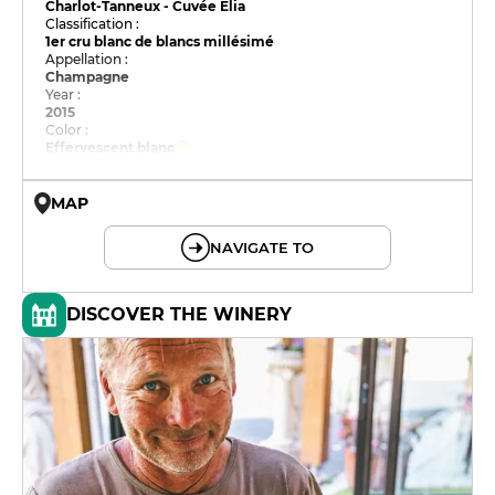
Charlot-Tanneux - Cuvée Elia
Classification :
1er cru blanc de blancs millésimé
Appellation :
Champagne
Year :
2015
Color :
Effervescent blanc
MAP
© OpenMapTiles © OpenStreetMap
NAVIGATE TO
DISCOVER THE WINERY