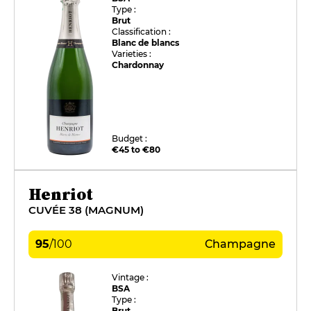
Type :
Brut
Classification :
Blanc de blancs
Varieties :
Chardonnay
Budget :
€45 to €80
Henriot
CUVÉE 38 (MAGNUM)
95
/
100
Champagne
Vintage :
BSA
Type :
Brut