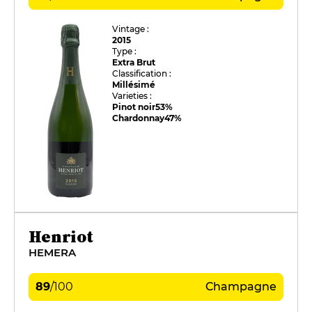
Vintage :
2015
Type :
Extra Brut
Classification :
Millésimé
Varieties :
Pinot noir
53%
Chardonnay
47%
Henriot
HEMERA
89
/
100
Champagne