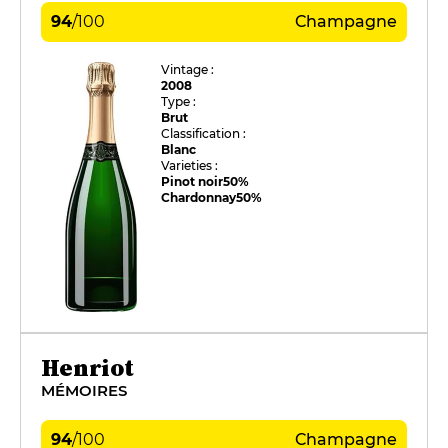
94
/
100
Champagne
Vintage :
2008
Type :
Brut
Classification :
Blanc
Varieties :
Pinot noir
50%
Chardonnay
50%
Henriot
MÉMOIRES
94
/
100
Champagne