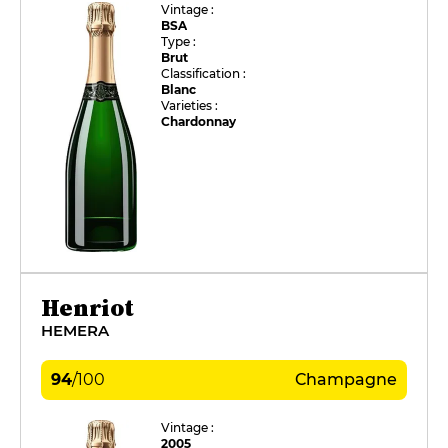
Vintage :
BSA
Type :
Brut
Classification :
Blanc
Varieties :
Chardonnay
Henriot
HEMERA
94
/
100
Champagne
Vintage :
2005