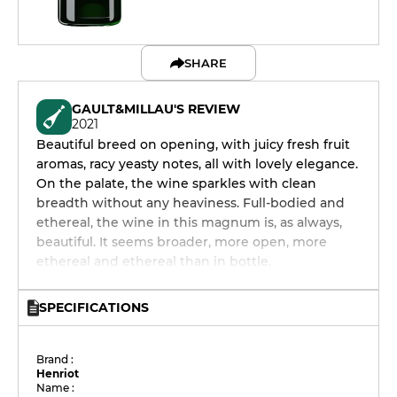
SHARE
GAULT&MILLAU'S REVIEW
2021
Beautiful breed on opening, with juicy fresh fruit
aromas, racy yeasty notes, all with lovely elegance.
On the palate, the wine sparkles with clean
breadth without any heaviness. Full-bodied and
ethereal, the wine in this magnum is, as always,
beautiful. It seems broader, more open, more
ethereal and ethereal than in bottle.
SPECIFICATIONS
Brand :
Henriot
Name :