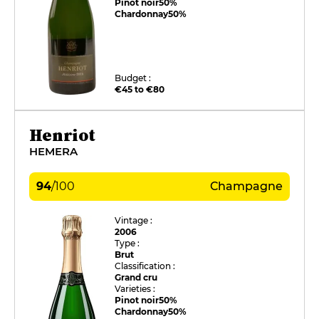
Pinot noir
50%
Chardonnay
50%
Budget :
€45 to €80
Henriot
HEMERA
94
/
100
Champagne
Vintage :
2006
Type :
Brut
Classification :
Grand cru
Varieties :
Pinot noir
50%
Chardonnay
50%