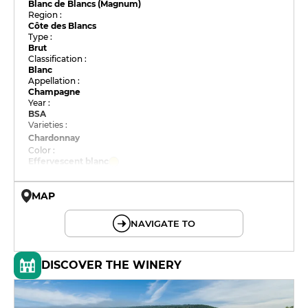
Blanc de Blancs (Magnum)
Region :
Côte des Blancs
Type :
Brut
Classification :
Blanc
Appellation :
Champagne
Year :
BSA
Varieties :
Chardonnay
Color :
Effervescent blanc
MAP
© OpenMapTiles © OpenStreetMap
NAVIGATE TO
DISCOVER THE WINERY