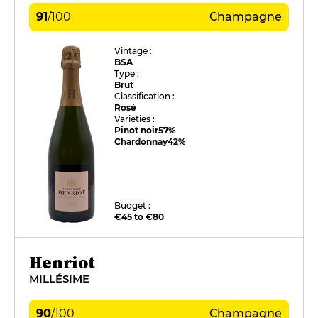
91
/
100
Champagne
Vintage :
BSA
Type :
Brut
Classification :
Rosé
Varieties :
Pinot noir
57%
Chardonnay
42%
Budget :
€45 to €80
Henriot
MILLÉSIME
90
/
100
Champagne