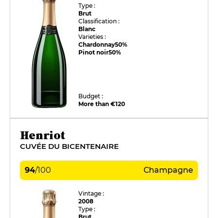
Type :
Brut
Classification :
Blanc
Varieties :
Chardonnay
50%
Pinot noir
50%
Budget :
More than €120
Henriot
CUVÉE DU BICENTENAIRE
94
/
100
Champagne
Vintage :
2008
Type :
Brut