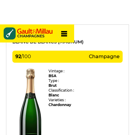
Henriot
CHAMPAGNES
BLANC DE BLANCS (MAGNUM)
92
/
100
Champagne
Vintage :
BSA
Type :
Brut
Classification :
Blanc
Varieties :
Chardonnay