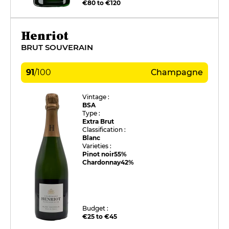
€80 to €120
Henriot
BRUT SOUVERAIN
91
/
100
Champagne
Vintage :
BSA
Type :
Extra Brut
Classification :
Blanc
Varieties :
Pinot noir
55%
Chardonnay
42%
Budget :
€25 to €45