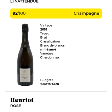
L'INATTENDUE
92
/
100
Champagne
Vintage :
2018
Type :
Brut
Classification :
Blanc de blancs
millésimé
Varieties :
Chardonnay
Budget :
€80 to €120
Henriot
ROSÉ