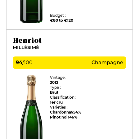
Budget :
€80 to €120
Henriot
MILLÉSIMÉ
94
/
100
Champagne
Vintage :
2012
Type :
Brut
Classification :
1er cru
Varieties :
Chardonnay
54%
Pinot noir
46%