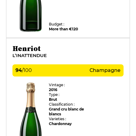
Budget :
More than €120
Henriot
L’INATTENDUE
94
/
100
Champagne
Vintage :
2016
Type :
Brut
Classification :
Grand cru blanc de
blancs
Varieties :
Chardonnay