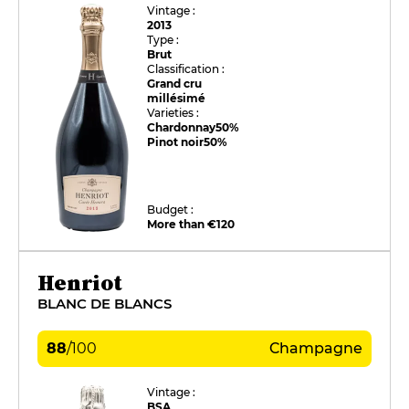
Vintage :
2013
Type :
Brut
Classification :
Grand cru
millésimé
Varieties :
Chardonnay
50%
Pinot noir
50%
Budget :
More than €120
Henriot
BLANC DE BLANCS
88
/
100
Champagne
Vintage :
BSA