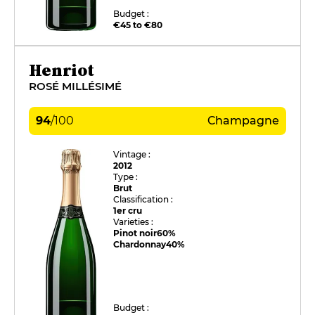
Budget :
€45 to €80
Henriot
ROSÉ MILLÉSIMÉ
94
/
100
Champagne
Vintage :
2012
Type :
Brut
Classification :
1er cru
Varieties :
Pinot noir
60%
Chardonnay
40%
Budget :