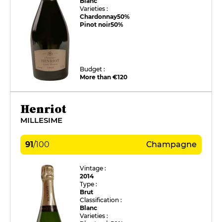
Blanc
Varieties :
Chardonnay
50%
Pinot noir
50%
Budget :
More than €120
Henriot
MILLESIME
91
/
100
Champagne
Vintage :
2014
Type :
Brut
Classification :
Blanc
Varieties :