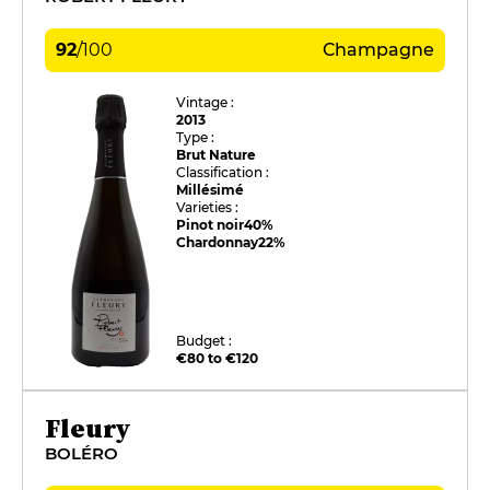
92
/
100
Champagne
Vintage :
2013
Type :
Brut Nature
Classification :
Millésimé
Varieties :
Pinot noir
40%
Chardonnay
22%
Budget :
€80 to €120
Fleury
BOLÉRO