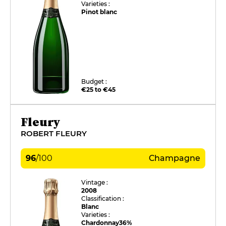
Varieties :
Pinot blanc
Budget :
€25 to €45
Fleury
ROBERT FLEURY
96
/
100
Champagne
Vintage :
2008
Classification :
Blanc
Varieties :
Chardonnay
36%