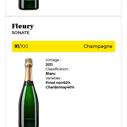
Fleury
SONATE
91
/
100
Champagne
Vintage :
2011
Classification :
Blanc
Varieties :
Pinot noir
60%
Chardonnay
40%