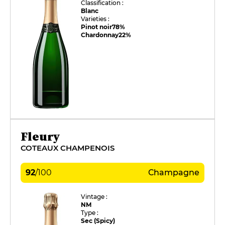
Classification :
Blanc
Varieties :
Pinot noir
78%
Chardonnay
22%
Fleury
COTEAUX CHAMPENOIS
92
/
100
Champagne
Vintage :
NM
Type :
Sec (Spicy)