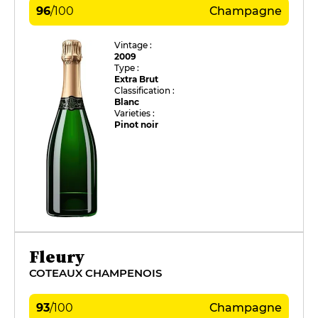
96
/
100
Champagne
Vintage :
2009
Type :
Extra Brut
Classification :
Blanc
Varieties :
Pinot noir
Fleury
COTEAUX CHAMPENOIS
93
/
100
Champagne