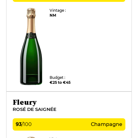
Vintage :
NM
Budget :
€25 to €45
Fleury
ROSÉ DE SAIGNÉE
93
/
100
Champagne