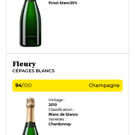
Pinot blanc
35%
Fleury
CÉPAGES BLANCS
94
/
100
Champagne
Vintage :
2010
Classification :
Blanc de blancs
Varieties :
Chardonnay