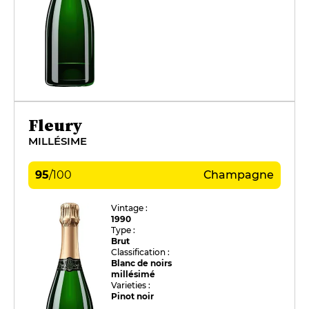
Fleury
MILLÉSIME
95
/
100
Champagne
Vintage :
1990
Type :
Brut
Classification :
Blanc de noirs
millésimé
Varieties :
Pinot noir