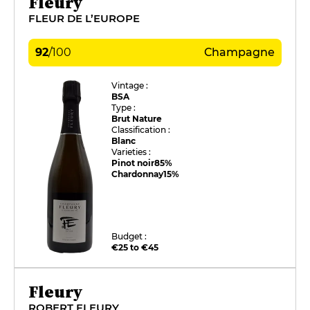
Fleury
FLEUR DE L’EUROPE
92
/
100
Champagne
Vintage :
BSA
Type :
Brut Nature
Classification :
Blanc
Varieties :
Pinot noir
85%
Chardonnay
15%
Budget :
€25 to €45
Fleury
ROBERT FLEURY