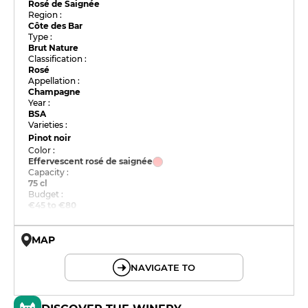
Rosé de Saignée
Region :
Côte des Bar
Type :
Brut Nature
Classification :
Rosé
Appellation :
Champagne
Year :
BSA
Varieties :
Pinot noir
Color :
Effervescent rosé de saignée
Capacity :
75 cl
Budget :
€45 to €80
MAP
© OpenMapTiles © OpenStreetMap
NAVIGATE TO