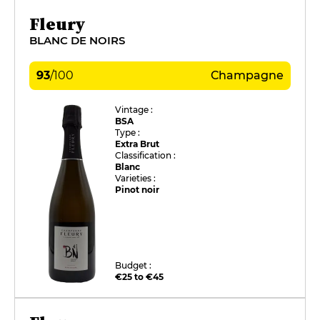
Fleury
BLANC DE NOIRS
93
/
100
Champagne
Vintage :
BSA
Type :
Extra Brut
Classification :
Blanc
Varieties :
Pinot noir
Budget :
€25 to €45