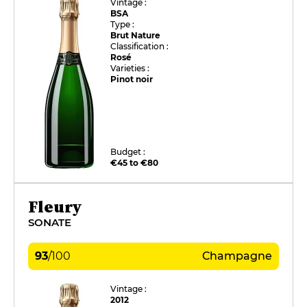
Vintage :
BSA
Type :
Brut Nature
Classification :
Rosé
Varieties :
Pinot noir
Budget :
€45 to €80
Fleury
SONATE
93
/
100
Champagne
Vintage :
2012