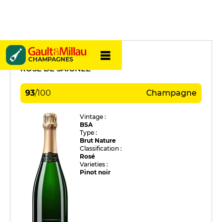
Fleury
CHAMPAGNES
ROSÉ DE SAIGNÉE
93
/
100
Champagne
Vintage :
BSA
Type :
Brut Nature
Classification :
Rosé
Varieties :
Pinot noir