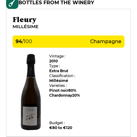
BOTTLES FROM THE WINERY
Fleury
MILLÉSIME
94
/
100
Champagne
Vintage :
2010
Type :
Extra Brut
Classification :
Millésimé
Varieties :
Pinot noir
80%
Chardonnay
20%
Budget :
€80 to €120