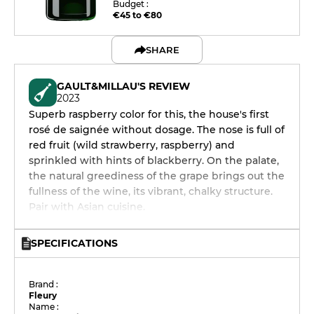
Budget :
€45 to €80
SHARE
GAULT&MILLAU'S REVIEW
2023
Superb raspberry color for this, the house's first
rosé de saignée without dosage. The nose is full of
red fruit (wild strawberry, raspberry) and
sprinkled with hints of blackberry. On the palate,
the natural greediness of the grape brings out the
fullness of the wine, its vibrant, chalky structure.
Pair with Asian cuisine.
SPECIFICATIONS
Brand :
Fleury
Name :