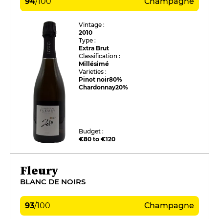
94
/
100
Champagne
Vintage :
2010
Type :
Extra Brut
Classification :
Millésimé
Varieties :
Pinot noir
80%
Chardonnay
20%
Budget :
€80 to €120
Fleury
BLANC DE NOIRS
93
/
100
Champagne