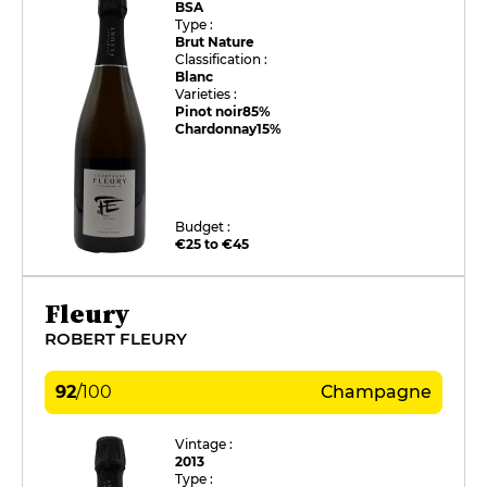
BSA
Type :
Brut Nature
Classification :
Blanc
Varieties :
Pinot noir
85%
Chardonnay
15%
Budget :
€25 to €45
Fleury
ROBERT FLEURY
92
/
100
Champagne
Vintage :
2013
Type :