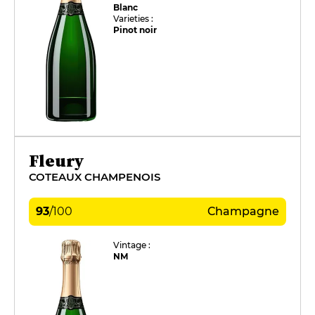
Blanc
Varieties :
Pinot noir
Fleury
COTEAUX CHAMPENOIS
93
/
100
Champagne
Vintage :
NM