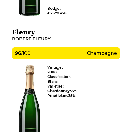
Budget :
€25 to €45
Fleury
ROBERT FLEURY
96
/
100
Champagne
Vintage :
2008
Classification :
Blanc
Varieties :
Chardonnay
36%
Pinot blanc
35%