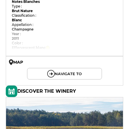
Notes Blanches
Type :
Brut Nature
Classification :
Blanc
Appellation :
Champagne
Year :
2011
Color :
Effervescent blanc
MAP
© OpenMapTiles © OpenStreetMap
NAVIGATE TO
DISCOVER THE WINERY