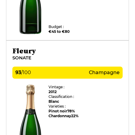
Budget :
€45 to €80
Fleury
SONATE
93
/
100
Champagne
Vintage :
2012
Classification :
Blanc
Varieties :
Pinot noir
78%
Chardonnay
22%