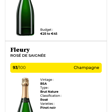
Budget :
€25 to €45
Fleury
ROSÉ DE SAIGNÉE
93
/
100
Champagne
Vintage :
BSA
Type :
Brut Nature
Classification :
Rosé
Varieties :
Pinot noir