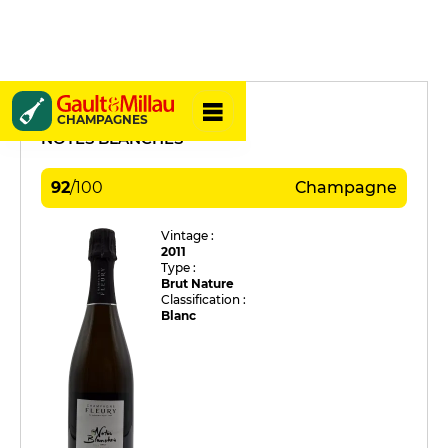
Fleury
CHAMPAGNES
NOTES BLANCHES
92
/
100
Champagne
Vintage :
2011
Type :
Brut Nature
Classification :
Blanc