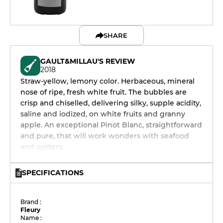
SHARE
GAULT&MILLAU'S REVIEW
2018
Straw-yellow, lemony color. Herbaceous, mineral
nose of ripe, fresh white fruit. The bubbles are
crisp and chiselled, delivering silky, supple acidity,
saline and iodized, on white fruits and granny
apple. An exceptional Pinot Blanc, straightforward
and pure, that will work wonders with seafood
and oysters.
SPECIFICATIONS
Brand :
Fleury
Name :