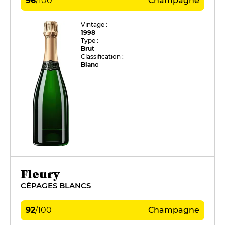
96
/
100
Champagne
Vintage :
1998
Type :
Brut
Classification :
Blanc
Fleury
CÉPAGES BLANCS
92
/
100
Champagne