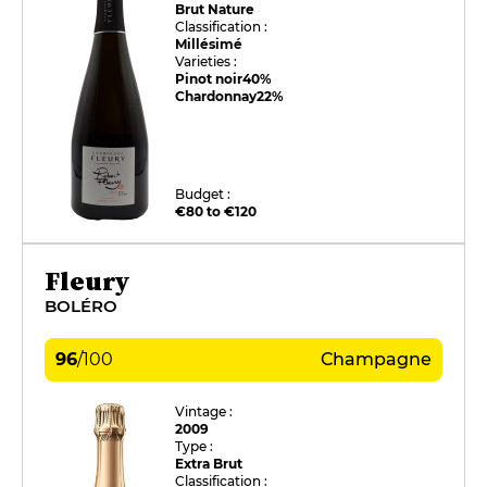
Brut Nature
Classification :
Millésimé
Varieties :
Pinot noir
40%
Chardonnay
22%
Budget :
€80 to €120
Fleury
BOLÉRO
96
/
100
Champagne
Vintage :
2009
Type :
Extra Brut
Classification :