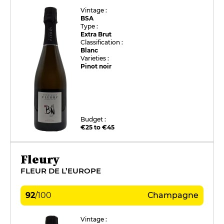
Vintage :
BSA
Type :
Extra Brut
Classification :
Blanc
Varieties :
Pinot noir
Budget :
€25 to €45
Fleury
FLEUR DE L’EUROPE
92
/
100
Champagne
Vintage :