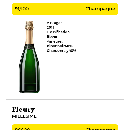
91
/
100
Champagne
Vintage :
2011
Classification :
Blanc
Varieties :
Pinot noir
60%
Chardonnay
40%
Fleury
MILLÉSIME