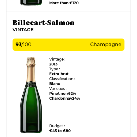
More than €120
Billecart-Salmon
VINTAGE
93
/
100
Champagne
Vintage :
2013
Type :
Extra-brut
Classification :
Blanc
Varieties :
Pinot noir
62%
Chardonnay
24%
Budget :
€45 to €80