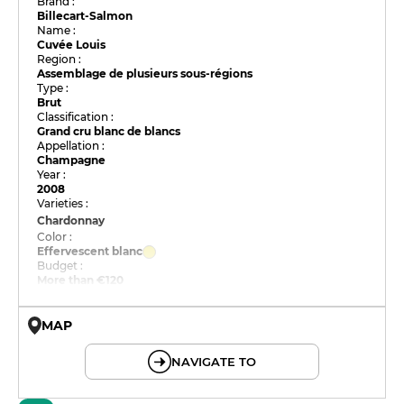
Brand :
Billecart-Salmon
Name :
Cuvée Louis
Region :
Assemblage de plusieurs sous-régions
Type :
Brut
Classification :
Grand cru blanc de blancs
Appellation :
Champagne
Year :
2008
Varieties :
Chardonnay
Color :
Effervescent blanc
Budget :
More than €120
MAP
© OpenMapTiles © OpenStreetMap
NAVIGATE TO