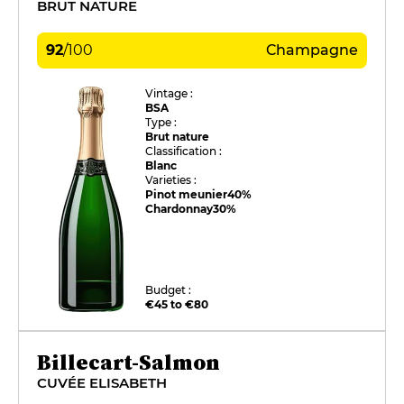
BRUT NATURE
92
/
100
Champagne
Vintage :
BSA
Type :
Brut nature
Classification :
Blanc
Varieties :
Pinot meunier
40%
Chardonnay
30%
Budget :
€45 to €80
Billecart-Salmon
CUVÉE ELISABETH