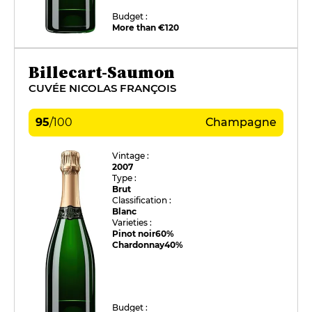
Budget :
More than €120
Billecart-Saumon
CUVÉE NICOLAS FRANÇOIS
95
/
100
Champagne
Vintage :
2007
Type :
Brut
Classification :
Blanc
Varieties :
Pinot noir
60%
Chardonnay
40%
Budget :