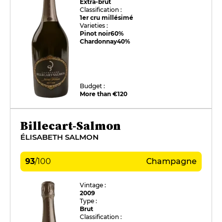
Extra-brut
Classification :
1er cru millésimé
Varieties :
Pinot noir
60%
Chardonnay
40%
Budget :
More than €120
Billecart-Salmon
ÉLISABETH SALMON
93
/
100
Champagne
Vintage :
2009
Type :
Brut
Classification :