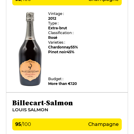
Vintage :
2012
Type :
Extra-brut
Classification :
Rosé
Varieties :
Chardonnay
55%
Pinot noir
45%
Budget :
More than €120
Billecart-Salmon
LOUIS SALMON
95
/
100
Champagne