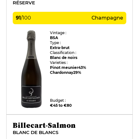
RÉSERVE
91
/
100
Champagne
Vintage :
BSA
Type :
Extra-brut
Classification :
Blanc de noirs
Varieties :
Pinot meunier
43%
Chardonnay
29%
Budget :
€45 to €80
Billecart-Salmon
BLANC DE BLANCS