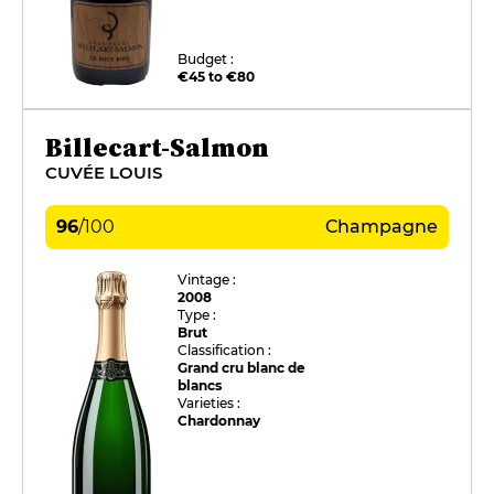
Budget :
€45 to €80
Billecart-Salmon
CUVÉE LOUIS
96
/
100
Champagne
Vintage :
2008
Type :
Brut
Classification :
Grand cru blanc de
blancs
Varieties :
Chardonnay