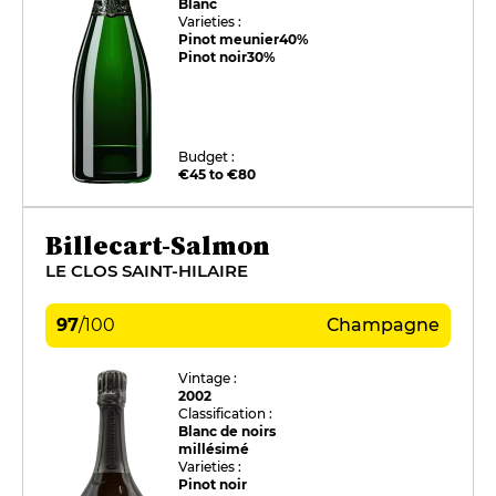
Blanc
Varieties :
Pinot meunier
40%
Pinot noir
30%
Budget :
€45 to €80
Billecart-Salmon
LE CLOS SAINT-HILAIRE
97
/
100
Champagne
Vintage :
2002
Classification :
Blanc de noirs
millésimé
Varieties :
Pinot noir