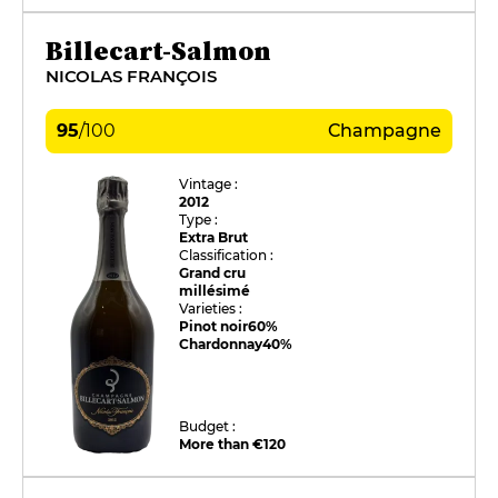
Billecart-Salmon
NICOLAS FRANÇOIS
95
/
100
Champagne
Vintage :
2012
Type :
Extra Brut
Classification :
Grand cru
millésimé
Varieties :
Pinot noir
60%
Chardonnay
40%
Budget :
More than €120