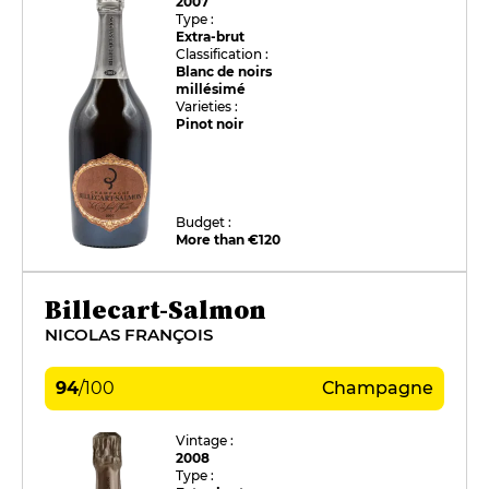
2007
Type :
Extra-brut
Classification :
Blanc de noirs
millésimé
Varieties :
Pinot noir
Budget :
More than €120
Billecart-Salmon
NICOLAS FRANÇOIS
94
/
100
Champagne
Vintage :
2008
Type :