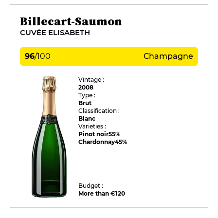
Billecart-Saumon
CUVÉE ELISABETH
96
/
100
Champagne
Vintage :
2008
Type :
Brut
Classification :
Blanc
Varieties :
Pinot noir
55%
Chardonnay
45%
Budget :
More than €120