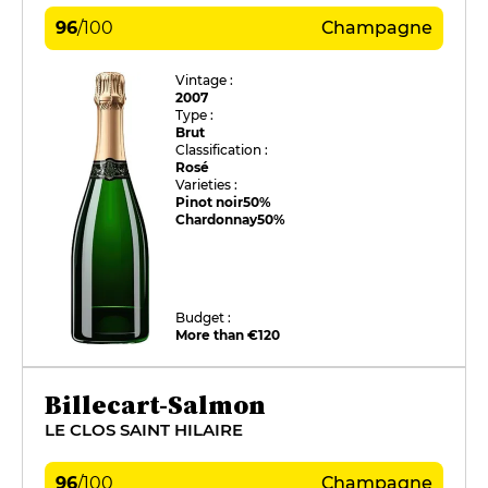
96
/
100
Champagne
Vintage :
2007
Type :
Brut
Classification :
Rosé
Varieties :
Pinot noir
50%
Chardonnay
50%
Budget :
More than €120
Billecart-Salmon
LE CLOS SAINT HILAIRE
96
/
100
Champagne