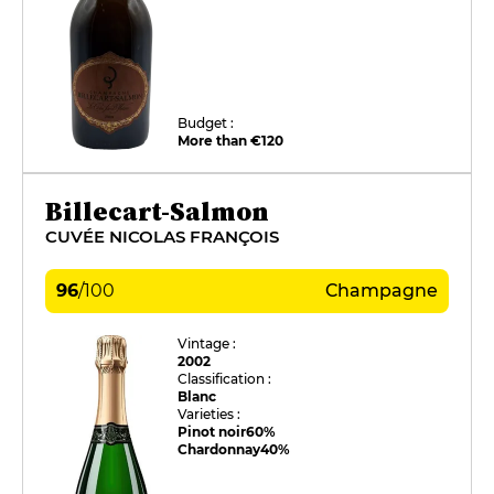
Budget :
More than €120
Billecart-Salmon
CUVÉE NICOLAS FRANÇOIS
96
/
100
Champagne
Vintage :
2002
Classification :
Blanc
Varieties :
Pinot noir
60%
Chardonnay
40%