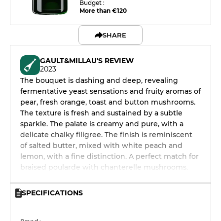
Budget :
More than €120
SHARE
GAULT&MILLAU'S REVIEW
2023
The bouquet is dashing and deep, revealing
fermentative yeast sensations and fruity aromas of
pear, fresh orange, toast and button mushrooms.
The texture is fresh and sustained by a subtle
sparkle. The palate is creamy and pure, with a
delicate chalky filigree. The finish is reminiscent
of salted butter, mixed with white peach and
lemon, with a fine distinction. A perfect match for
braised poularde with chanterelle mushrooms.
SPECIFICATIONS