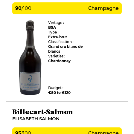
90
/
100
Champagne
Vintage :
BSA
Type :
Extra-brut
Classification :
Grand cru blanc de
blancs
Varieties :
Chardonnay
Budget :
€80 to €120
Billecart-Salmon
ELISABETH SALMON
95
/
100
Champagne