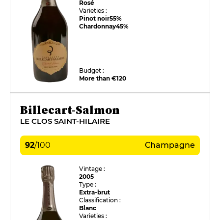
Rosé
Varieties :
Pinot noir
55%
Chardonnay
45%
Budget :
More than €120
Billecart-Salmon
LE CLOS SAINT-HILAIRE
92
/
100
Champagne
Vintage :
2005
Type :
Extra-brut
Classification :
Blanc
Varieties :