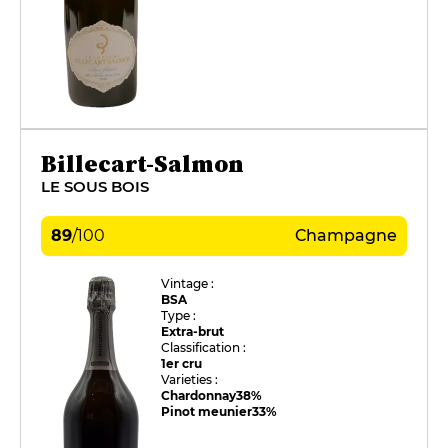
Billecart-Salmon
LE SOUS BOIS
89
/
100
Champagne
Vintage :
BSA
Type :
Extra-brut
Classification :
1er cru
Varieties :
Chardonnay
38%
Pinot meunier
33%