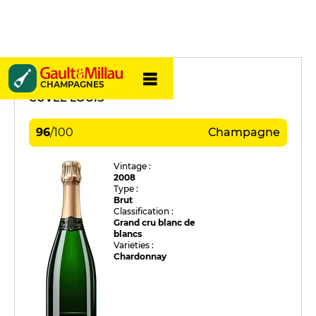
Billecart-Salmon
CHAMPAGNES
CUVÉE LOUIS
96
/
100
Champagne
Vintage :
2008
Type :
Brut
Classification :
Grand cru blanc de
blancs
Varieties :
Chardonnay