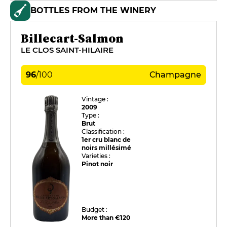
BOTTLES FROM THE WINERY
Billecart-Salmon
LE CLOS SAINT-HILAIRE
96
/
100
Champagne
Vintage :
2009
Type :
Brut
Classification :
1er cru blanc de
noirs millésimé
Varieties :
Pinot noir
Budget :
More than €120