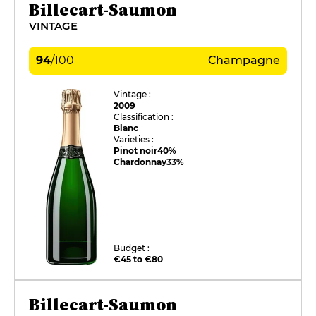
Billecart-Saumon
VINTAGE
94
/
100
Champagne
Vintage :
2009
Classification :
Blanc
Varieties :
Pinot noir
40%
Chardonnay
33%
Budget :
€45 to €80
Billecart-Saumon