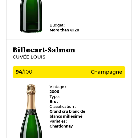
Budget :
More than €120
Billecart-Salmon
CUVÉE LOUIS
94
/
100
Champagne
Vintage :
2006
Type :
Brut
Classification :
Grand cru blanc de
blancs millésimé
Varieties :
Chardonnay