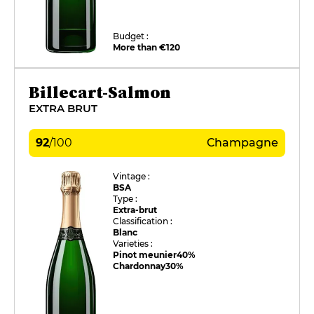
Budget :
More than €120
Billecart-Salmon
EXTRA BRUT
92
/
100
Champagne
Vintage :
BSA
Type :
Extra-brut
Classification :
Blanc
Varieties :
Pinot meunier
40%
Chardonnay
30%