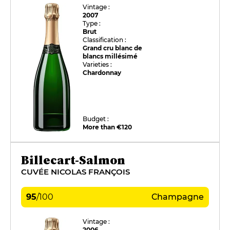
Vintage :
2007
Type :
Brut
Classification :
Grand cru blanc de
blancs millésimé
Varieties :
Chardonnay
Budget :
More than €120
Billecart-Salmon
CUVÉE NICOLAS FRANÇOIS
95
/
100
Champagne
Vintage :
2006