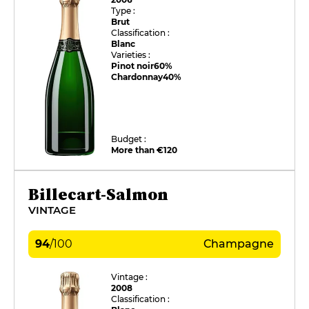
Type :
Brut
Classification :
Blanc
Varieties :
Pinot noir
60%
Chardonnay
40%
Budget :
More than €120
Billecart-Salmon
VINTAGE
94
/
100
Champagne
Vintage :
2008
Classification :