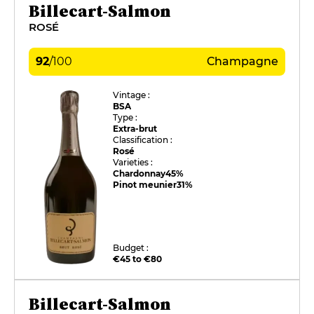
Billecart-Salmon
ROSÉ
92
/
100
Champagne
Vintage :
BSA
Type :
Extra-brut
Classification :
Rosé
Varieties :
Chardonnay
45%
Pinot meunier
31%
Budget :
€45 to €80
Billecart-Salmon