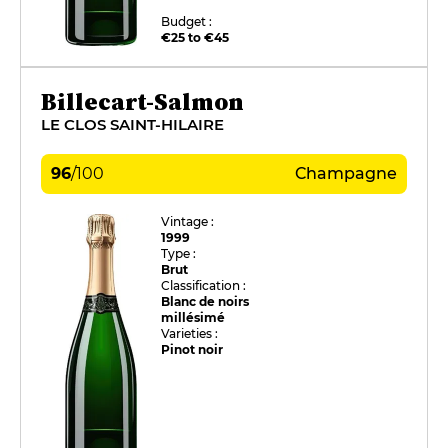
Budget :
€25 to €45
Billecart-Salmon
LE CLOS SAINT-HILAIRE
96
/
100
Champagne
Vintage :
1999
Type :
Brut
Classification :
Blanc de noirs
millésimé
Varieties :
Pinot noir