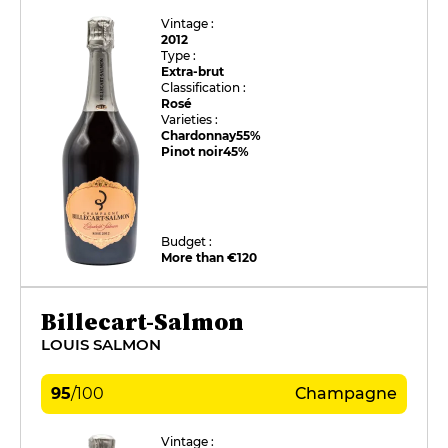
Vintage :
2012
Type :
Extra-brut
Classification :
Rosé
Varieties :
Chardonnay
55%
Pinot noir
45%
Budget :
More than €120
Billecart-Salmon
LOUIS SALMON
95
/
100
Champagne
Vintage :