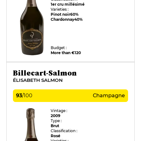
1er cru millésimé
Varieties :
Pinot noir
60%
Chardonnay
40%
Budget :
More than €120
Billecart-Salmon
ÉLISABETH SALMON
93
/
100
Champagne
Vintage :
2009
Type :
Brut
Classification :
Rosé
Varieties :