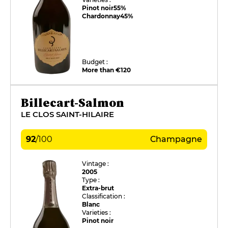
Pinot noir
55%
Chardonnay
45%
Budget :
More than €120
Billecart-Salmon
LE CLOS SAINT-HILAIRE
92
/
100
Champagne
Vintage :
2005
Type :
Extra-brut
Classification :
Blanc
Varieties :
Pinot noir