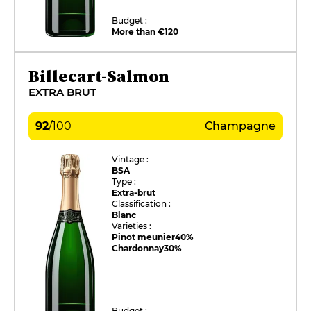
Budget :
More than €120
Billecart-Salmon
EXTRA BRUT
92
/
100
Champagne
Vintage :
BSA
Type :
Extra-brut
Classification :
Blanc
Varieties :
Pinot meunier
40%
Chardonnay
30%
Budget :