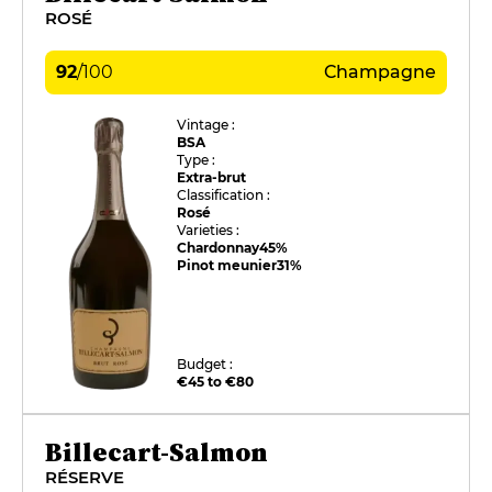
ROSÉ
92
/
100
Champagne
Vintage :
BSA
Type :
Extra-brut
Classification :
Rosé
Varieties :
Chardonnay
45%
Pinot meunier
31%
Budget :
€45 to €80
Billecart-Salmon
RÉSERVE