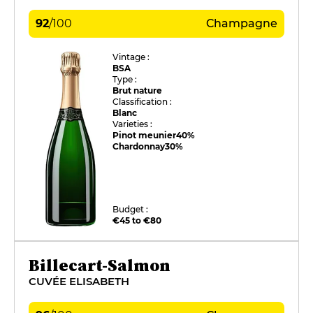
92
/
100
Champagne
Vintage :
BSA
Type :
Brut nature
Classification :
Blanc
Varieties :
Pinot meunier
40%
Chardonnay
30%
Budget :
€45 to €80
Billecart-Salmon
CUVÉE ELISABETH