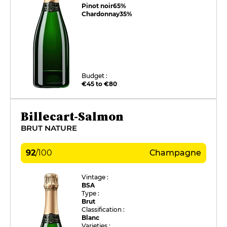
Pinot noir
65%
Chardonnay
35%
Budget :
€45 to €80
Billecart-Salmon
BRUT NATURE
92
/
100
Champagne
Vintage :
BSA
Type :
Brut
Classification :
Blanc
Varieties :