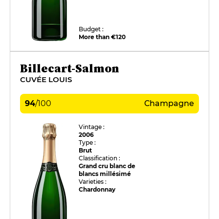
Budget :
More than €120
Billecart-Salmon
CUVÉE LOUIS
94
/
100
Champagne
Vintage :
2006
Type :
Brut
Classification :
Grand cru blanc de
blancs millésimé
Varieties :
Chardonnay