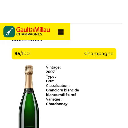
Billecart-Salmon
CHAMPAGNES
CUVÉE LOUIS
95
/
100
Champagne
Vintage :
2007
Type :
Brut
Classification :
Grand cru blanc de
blancs millésimé
Varieties :
Chardonnay