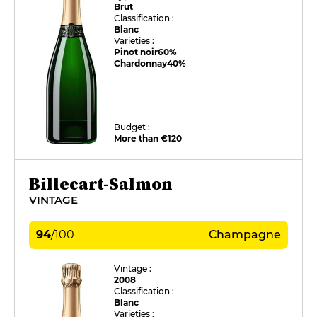
Brut
Classification :
Blanc
Varieties :
Pinot noir
60%
Chardonnay
40%
Budget :
More than €120
Billecart-Salmon
VINTAGE
94
/
100
Champagne
Vintage :
2008
Classification :
Blanc
Varieties :