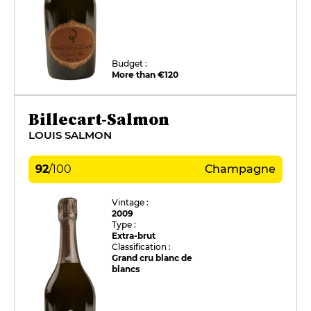
Budget :
More than €120
Billecart-Salmon
LOUIS SALMON
92
/
100
Champagne
Vintage :
2009
Type :
Extra-brut
Classification :
Grand cru blanc de
blancs