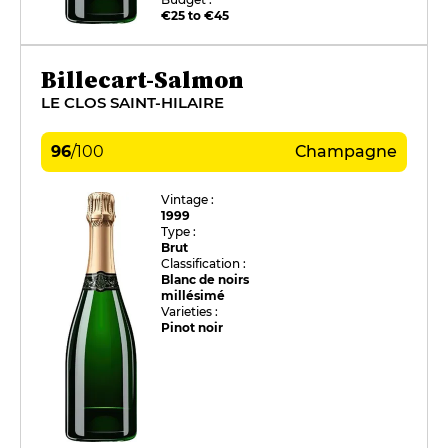
€25 to €45
Billecart-Salmon
LE CLOS SAINT-HILAIRE
96
/
100
Champagne
Vintage :
1999
Type :
Brut
Classification :
Blanc de noirs
millésimé
Varieties :
Pinot noir