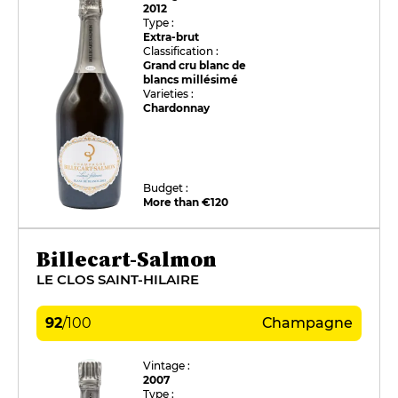
2012
Type :
Extra-brut
Classification :
Grand cru blanc de
blancs millésimé
Varieties :
Chardonnay
Budget :
More than €120
Billecart-Salmon
LE CLOS SAINT-HILAIRE
92
/
100
Champagne
Vintage :
2007
Type :