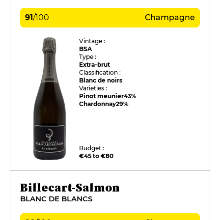
91
/
100
Champagne
Vintage :
BSA
Type :
Extra-brut
Classification :
Blanc de noirs
Varieties :
Pinot meunier
43%
Chardonnay
29%
Budget :
€45 to €80
Billecart-Salmon
BLANC DE BLANCS