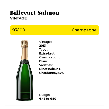
Billecart-Salmon
VINTAGE
93
/
100
Champagne
Vintage :
2013
Type :
Extra-brut
Classification :
Blanc
Varieties :
Pinot noir
62%
Chardonnay
24%
Budget :
€45 to €80