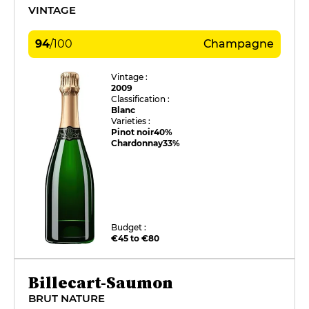
VINTAGE
94
/
100
Champagne
Vintage :
2009
Classification :
Blanc
Varieties :
Pinot noir
40%
Chardonnay
33%
Budget :
€45 to €80
Billecart-Saumon
BRUT NATURE