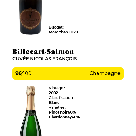
Budget :
More than €120
Billecart-Salmon
CUVÉE NICOLAS FRANÇOIS
96
/
100
Champagne
Vintage :
2002
Classification :
Blanc
Varieties :
Pinot noir
60%
Chardonnay
40%