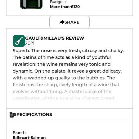
Budget :
More than €120
SHARE
GAULT&MILLAU'S REVIEW
2021
Superb. The nose is very fresh, citrusy and chalky.
The patina of time acts as a kind of youthful
revelation: the wine remains very tonic and
dynamic. On the palate, it reveals great delicacy,
with a wadded-up quality to the bubbles. The
finish has the sharp, lively length of a wine that
evolves without tiring. A masterpiece of the
contribution of time to a wine of great breed.
SPECIFICATIONS
Brand :
Billecart-Salmon