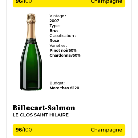
96
/
100
Champagne
Vintage :
2007
Type :
Brut
Classification :
Rosé
Varieties :
Pinot noir
50%
Chardonnay
50%
Budget :
More than €120
Billecart-Salmon
LE CLOS SAINT HILAIRE
96
/
100
Champagne