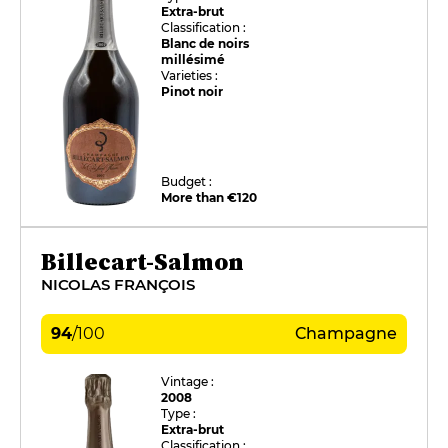
Extra-brut
Classification :
Blanc de noirs
millésimé
Varieties :
Pinot noir
Budget :
More than €120
Billecart-Salmon
NICOLAS FRANÇOIS
94
/
100
Champagne
Vintage :
2008
Type :
Extra-brut
Classification :