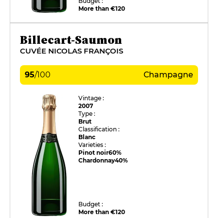
Budget :
More than €120
Billecart-Saumon
CUVÉE NICOLAS FRANÇOIS
95
/
100
Champagne
Vintage :
2007
Type :
Brut
Classification :
Blanc
Varieties :
Pinot noir
60%
Chardonnay
40%
Budget :
More than €120