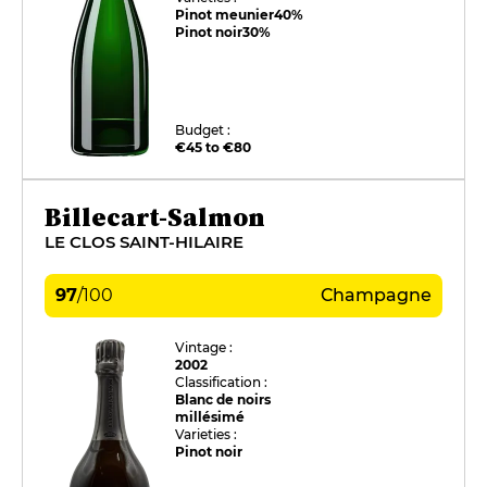
Pinot meunier
40%
Pinot noir
30%
Budget :
€45 to €80
Billecart-Salmon
LE CLOS SAINT-HILAIRE
97
/
100
Champagne
Vintage :
2002
Classification :
Blanc de noirs
millésimé
Varieties :
Pinot noir