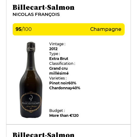
Billecart-Salmon
NICOLAS FRANÇOIS
95
/
100
Champagne
Vintage :
2012
Type :
Extra Brut
Classification :
Grand cru
millésimé
Varieties :
Pinot noir
60%
Chardonnay
40%
Budget :
More than €120
Billecart-Salmon