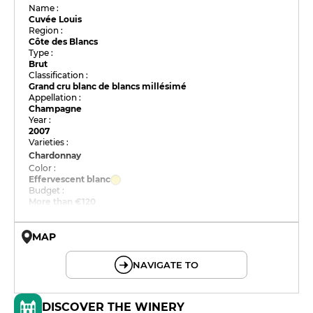
Name :
Cuvée Louis
Region :
Côte des Blancs
Type :
Brut
Classification :
Grand cru blanc de blancs millésimé
Appellation :
Champagne
Year :
2007
Varieties :
Chardonnay
Color :
Effervescent blanc
Budget :
More than €120
MAP
© OpenMapTiles © OpenStreetMap
NAVIGATE TO
DISCOVER THE WINERY