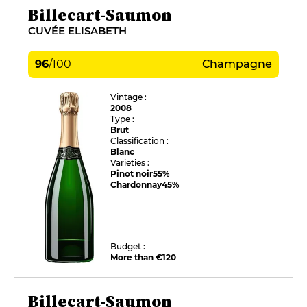
Billecart-Saumon
CUVÉE ELISABETH
96
/
100
Champagne
Vintage :
2008
Type :
Brut
Classification :
Blanc
Varieties :
Pinot noir
55%
Chardonnay
45%
Budget :
More than €120
Billecart-Saumon