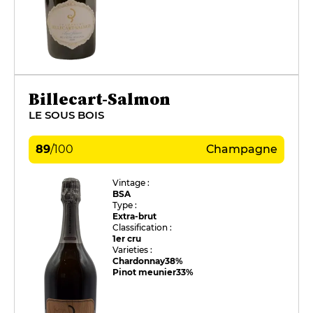
Billecart-Salmon
LE SOUS BOIS
89
/
100
Champagne
Vintage :
BSA
Type :
Extra-brut
Classification :
1er cru
Varieties :
Chardonnay
38%
Pinot meunier
33%