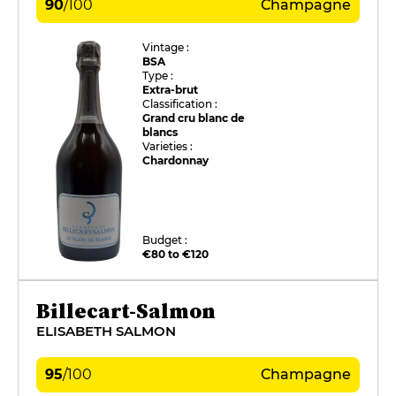
90
/
100
Champagne
Vintage :
BSA
Type :
Extra-brut
Classification :
Grand cru blanc de
blancs
Varieties :
Chardonnay
Budget :
€80 to €120
Billecart-Salmon
ELISABETH SALMON
95
/
100
Champagne