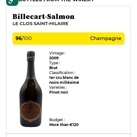
Billecart-Salmon
LE CLOS SAINT-HILAIRE
96
/
100
Champagne
Vintage :
2009
Type :
Brut
Classification :
1er cru blanc de
noirs millésimé
Varieties :
Pinot noir
Budget :
More than €120