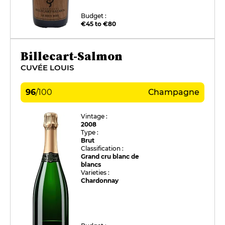
Budget :
€45 to €80
Billecart-Salmon
CUVÉE LOUIS
96
/
100
Champagne
Vintage :
2008
Type :
Brut
Classification :
Grand cru blanc de
blancs
Varieties :
Chardonnay