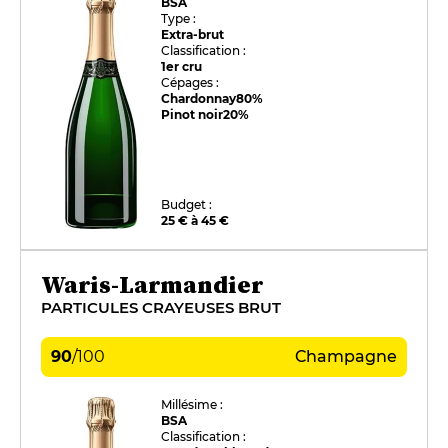
BSA
Type :
Extra-brut
Classification :
1er cru
Cépages :
Chardonnay
80%
Pinot noir
20%
Budget :
25 € à 45 €
Waris-Larmandier
PARTICULES CRAYEUSES BRUT
90
/
100
Champagne
Millésime :
BSA
Classification :