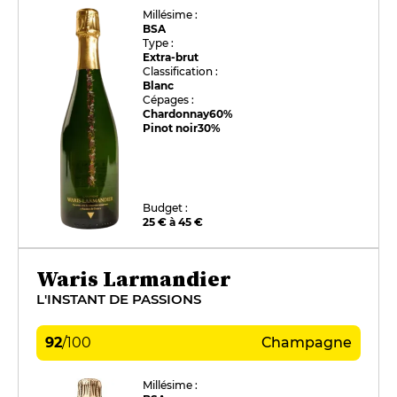
Millésime :
BSA
Type :
Extra-brut
Classification :
Blanc
Cépages :
Chardonnay
60%
Pinot noir
30%
Budget :
25 € à 45 €
Waris Larmandier
L'INSTANT DE PASSIONS
92
/
100
Champagne
Millésime :