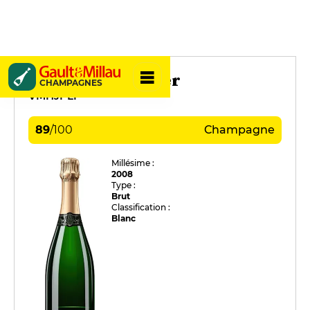
Waris Larmandier
CHAMPAGNES
VMHJPLI
89
/
100
Champagne
Millésime :
2008
Type :
Brut
Classification :
Blanc