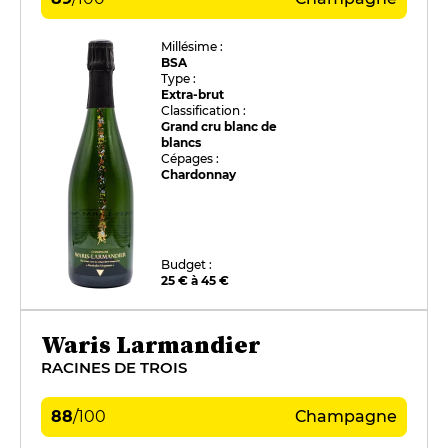
Millésime :
BSA
Type :
Extra-brut
Classification :
Grand cru blanc de
blancs
Cépages :
Chardonnay
Budget :
25 € à 45 €
Waris Larmandier
RACINES DE TROIS
88
/
100
Champagne