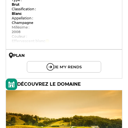
Brut
Classification :
Blanc
Appellation :
Champagne
Millésime :
2008
Couleur :
Effervescent blanc
PLAN
© OpenMapTiles © OpenStreetMap
JE M'Y RENDS
DÉCOUVREZ LE DOMAINE