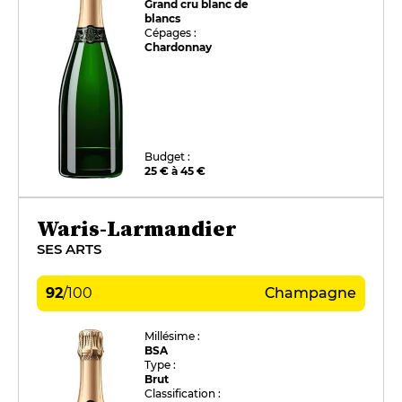
Grand cru blanc de
blancs
Cépages :
Chardonnay
Budget :
25 € à 45 €
Waris-Larmandier
SES ARTS
92
/
100
Champagne
Millésime :
BSA
Type :
Brut
Classification :