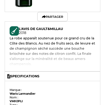
PARTAGER
L'AVIS DE GAULT&MILLAU
2018
La robe apparaît soutenue pour ce grand cru de la
Côte des Blancs. Au nez de fruits secs, de levure et
de champignon séché succède une bouche
briochée sur des notes de citron confit. La finale
s’allonge sur la minéralité et de beaux amers
champenois.
SPECIFICATIONS
Marque :
Waris Larmandier
Nom :
VMHJPLI
Type :