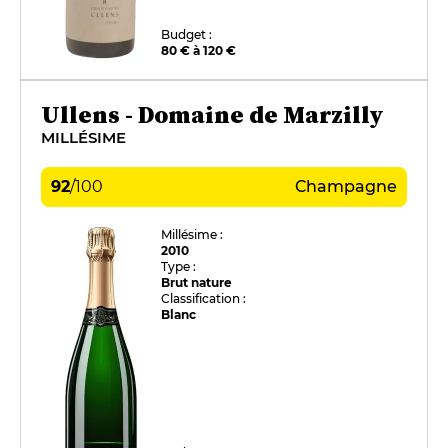
Budget :
80 € à 120 €
Ullens - Domaine de Marzilly
MILLÉSIME
92
/
100
Champagne
Millésime :
2010
Type :
Brut nature
Classification :
Blanc