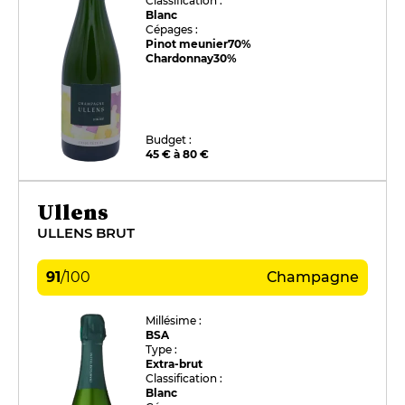
Classification :
Blanc
Cépages :
Pinot meunier
70%
Chardonnay
30%
Budget :
45 € à 80 €
Ullens
ULLENS BRUT
91
/
100
Champagne
Millésime :
BSA
Type :
Extra-brut
Classification :
Blanc