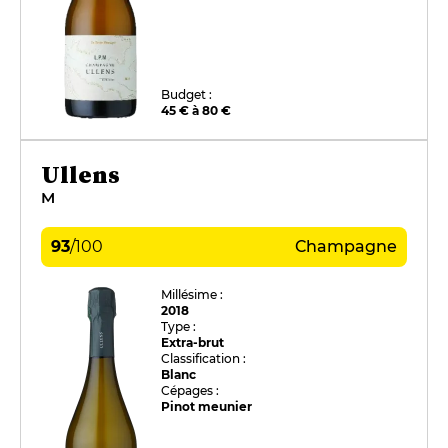
Budget :
45 € à 80 €
Ullens
M
93
/
100
Champagne
Millésime :
2018
Type :
Extra-brut
Classification :
Blanc
Cépages :
Pinot meunier