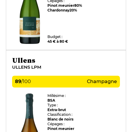
Cépages :
Pinot meunier
80%
Chardonnay
20%
Budget :
45 € à 80 €
Ullens
ULLENS LPM
89
/
100
Champagne
Millésime :
BSA
Type :
Extra-brut
Classification :
Blanc de noirs
Cépages :
Pinot meunier