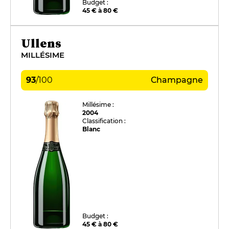
Budget :
45 € à 80 €
Ullens
MILLÉSIME
93
/
100
Champagne
Millésime :
2004
Classification :
Blanc
Budget :
45 € à 80 €