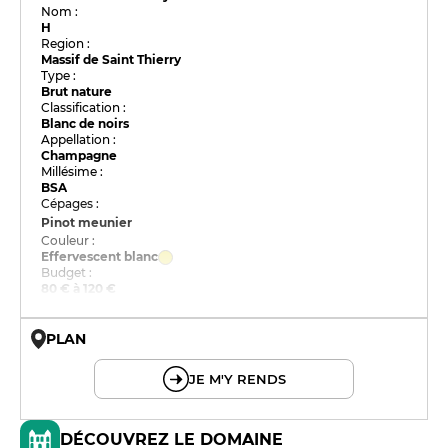
Nom :
H
Region :
Massif de Saint Thierry
Type :
Brut nature
Classification :
Blanc de noirs
Appellation :
Champagne
Millésime :
BSA
Cépages :
Pinot meunier
Couleur :
Effervescent blanc
Budget :
80 € à 120 €
PLAN
© OpenMapTiles © OpenStreetMap
JE M'Y RENDS
DÉCOUVREZ LE DOMAINE