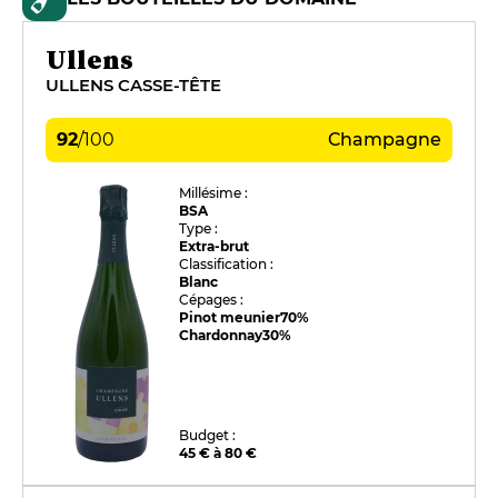
Ullens
ULLENS CASSE-TÊTE
92
/
100
Champagne
Millésime :
BSA
Type :
Extra-brut
Classification :
Blanc
Cépages :
Pinot meunier
70%
Chardonnay
30%
Budget :
45 € à 80 €