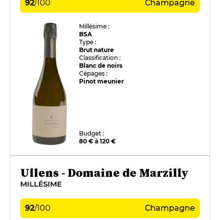
92
/
100
Champagne
Millésime :
BSA
Type :
Brut nature
Classification :
Blanc de noirs
Cépages :
Pinot meunier
Budget :
80 € à 120 €
Ullens - Domaine de Marzilly
MILLÉSIME
92
/
100
Champagne