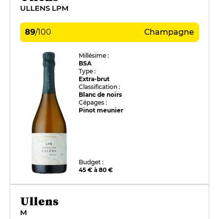
ULLENS LPM
89
/
100
Champagne
Millésime :
BSA
Type :
Extra-brut
Classification :
Blanc de noirs
Cépages :
Pinot meunier
Budget :
45 € à 80 €
Ullens
M