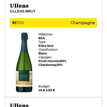
Ullens
ULLENS BRUT
91
/
100
Champagne
Millésime :
BSA
Type :
Extra-brut
Classification :
Blanc
Cépages :
Pinot meunier
80%
Chardonnay
20%
Budget :
45 € à 80 €
Ullens