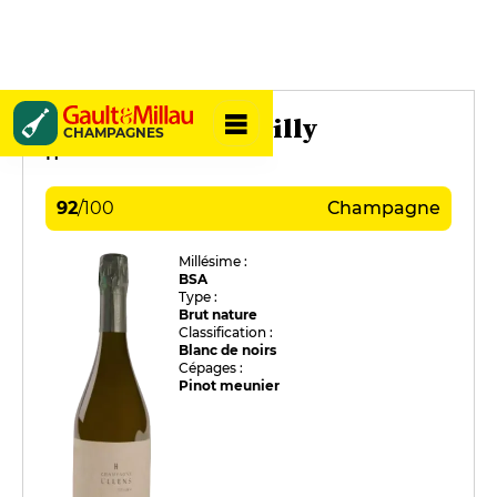
Domaine de Marzilly
CHAMPAGNES
H
92
/
100
Champagne
Millésime :
BSA
Type :
Brut nature
Classification :
Blanc de noirs
Cépages :
Pinot meunier