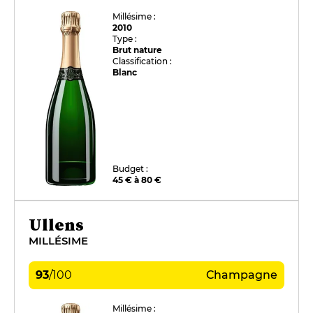
Millésime :
2010
Type :
Brut nature
Classification :
Blanc
Budget :
45 € à 80 €
Ullens
MILLÉSIME
93
/
100
Champagne
Millésime :