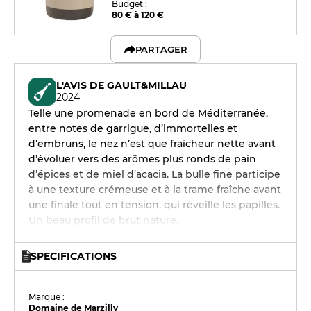
Budget :
80 € à 120 €
PARTAGER
L'AVIS DE GAULT&MILLAU
2024
Telle une promenade en bord de Méditerranée,
entre notes de garrigue, d’immortelles et
d’embruns, le nez n’est que fraîcheur nette avant
d’évoluer vers des arômes plus ronds de pain
d’épices et de miel d’acacia. La bulle fine participe
à une texture crémeuse et à la trame fraîche avant
une finale tout en tension, qui réveille les papilles.
Un beau profil de brut nature.
SPECIFICATIONS
Marque :
Domaine de Marzilly