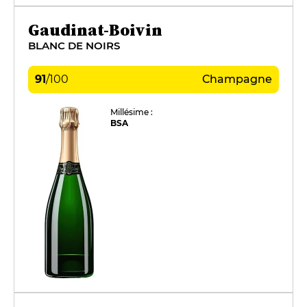
Gaudinat-Boivin
BLANC DE NOIRS
91
/
100
Champagne
Millésime :
BSA