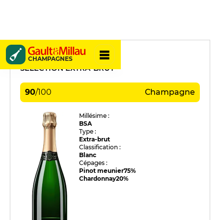
Gaudinat-Boivin
CHAMPAGNES
SÉLECTION EXTRA-BRUT
90
/
100
Champagne
Millésime :
BSA
Type :
Extra-brut
Classification :
Blanc
Cépages :
Pinot meunier
75%
Chardonnay
20%