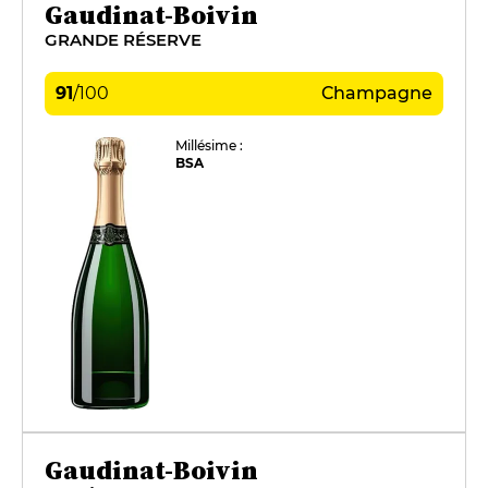
Gaudinat-Boivin
GRANDE RÉSERVE
91
/
100
Champagne
Millésime :
BSA
Gaudinat-Boivin