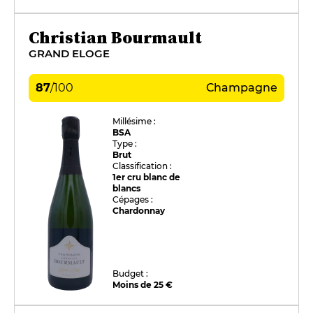
Christian Bourmault
GRAND ELOGE
87
/
100
Champagne
Millésime :
BSA
Type :
Brut
Classification :
1er cru blanc de
blancs
Cépages :
Chardonnay
Budget :
Moins de 25 €