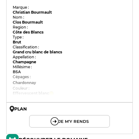
Marque :
Christian Bourmault
Nom :
Clos Bourmault
Region :
Côte des Blancs
Type :
Brut
Classification :
Grand cru blanc de blancs
Appellation :
Champagne
Millésime :
BSA
Cépages :
Chardonnay
Couleur :
Effervescent blanc
PLAN
© OpenMapTiles © OpenStreetMap
JE M'Y RENDS