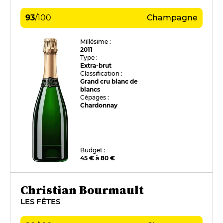
93
/
100
Champagne
Millésime :
2011
Type :
Extra-brut
Classification :
Grand cru blanc de
blancs
Cépages :
Chardonnay
Budget :
45 € à 80 €
Christian Bourmault
LES FÊTES