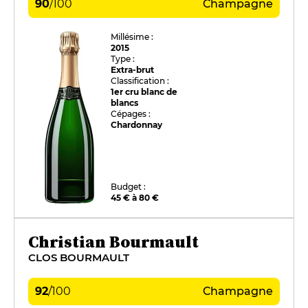
90
/
100
Champagne
Millésime :
2015
Type :
Extra-brut
Classification :
1er cru blanc de
blancs
Cépages :
Chardonnay
Budget :
45 € à 80 €
Christian Bourmault
CLOS BOURMAULT
92
/
100
Champagne