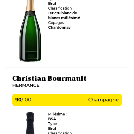
Brut
Classification :
1er cru blanc de
blancs millésimé
Cépages :
Chardonnay
Christian Bourmault
HERMANCE
90
/
100
Champagne
Millésime :
BSA
Type :
Brut
Classification :