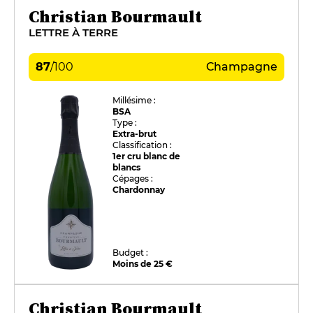
Christian Bourmault
LETTRE À TERRE
87
/
100
Champagne
Millésime :
BSA
Type :
Extra-brut
Classification :
1er cru blanc de
blancs
Cépages :
Chardonnay
Budget :
Moins de 25 €
Christian Bourmault