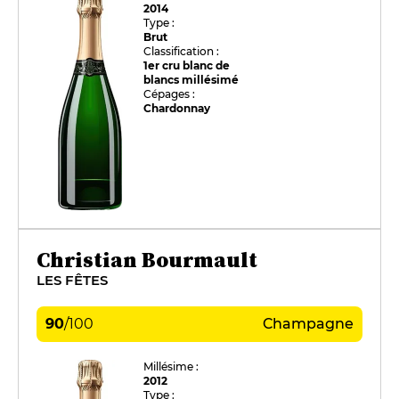
2014
Type :
Brut
Classification :
1er cru blanc de
blancs millésimé
Cépages :
Chardonnay
Christian Bourmault
LES FÊTES
90
/
100
Champagne
Millésime :
2012
Type :