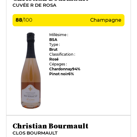
CUVÉE R DE ROSA
88
/
100
Champagne
Millésime :
BSA
Type :
Brut
Classification :
Rosé
Cépages :
Chardonnay
94%
Pinot noir
6%
Christian Bourmault
CLOS BOURMAULT