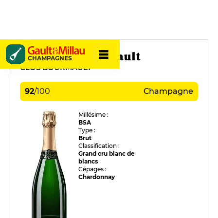
Christian Bourmault
CHAMPAGNES
CLOS BOURMAULT
92
/
100
Champagne
Millésime :
BSA
Type :
Brut
Classification :
Grand cru blanc de
blancs
Cépages :
Chardonnay