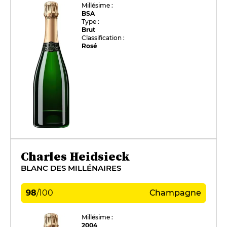
Millésime :
BSA
Type :
Brut
Classification :
Rosé
Charles Heidsieck
BLANC DES MILLÉNAIRES
98
/
100
Champagne
Millésime :
2004