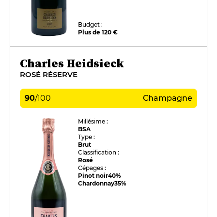
Budget :
Plus de 120 €
Charles Heidsieck
ROSÉ RÉSERVE
90
/
100
Champagne
Millésime :
BSA
Type :
Brut
Classification :
Rosé
Cépages :
Pinot noir
40%
Chardonnay
35%