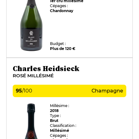
1er cru millésimé
Cépages :
Chardonnay
Budget :
Plus de 120 €
Charles Heidsieck
ROSÉ MILLÉSIMÉ
95
/
100
Champagne
Millésime :
2018
Type :
Brut
Classification :
Millésimé
Cépages :