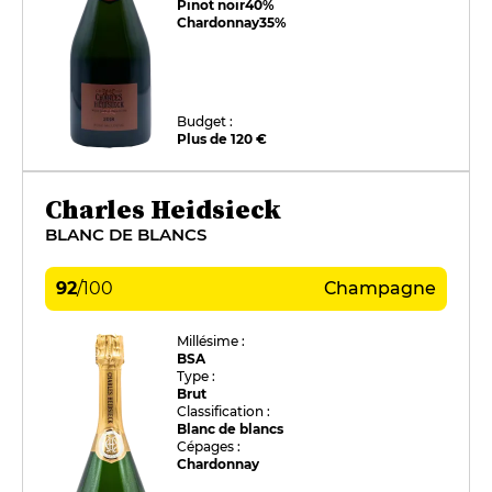
Pinot noir
40%
Chardonnay
35%
Budget :
Plus de 120 €
Charles Heidsieck
BLANC DE BLANCS
92
/
100
Champagne
Millésime :
BSA
Type :
Brut
Classification :
Blanc de blancs
Cépages :
Chardonnay