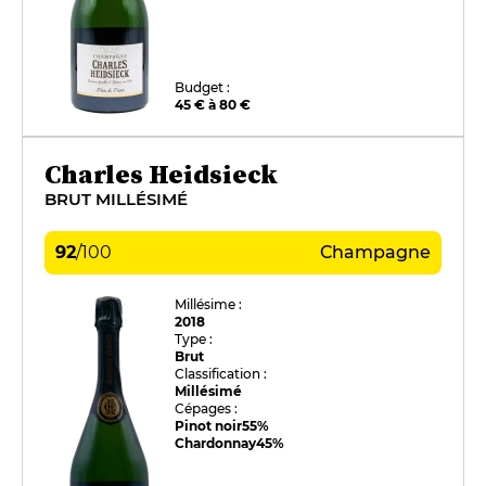
Budget :
45 € à 80 €
Charles Heidsieck
BRUT MILLÉSIMÉ
92
/
100
Champagne
Millésime :
2018
Type :
Brut
Classification :
Millésimé
Cépages :
Pinot noir
55%
Chardonnay
45%