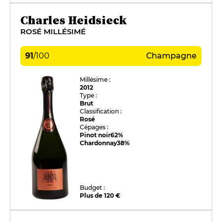
Charles Heidsieck
ROSÉ MILLÉSIMÉ
91
/
100
Champagne
Millésime :
2012
Type :
Brut
Classification :
Rosé
Cépages :
Pinot noir
62%
Chardonnay
38%
Budget :
Plus de 120 €