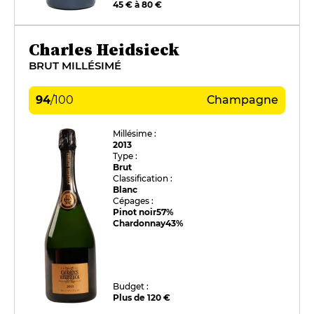
45 € à 80 €
Charles Heidsieck
BRUT MILLÉSIMÉ
94
/
100
Champagne
Millésime :
2013
Type :
Brut
Classification :
Blanc
Cépages :
Pinot noir
57%
Chardonnay
43%
Budget :
Plus de 120 €