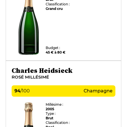
Classification :
Grand cru
Budget :
45 € à 80 €
Charles Heidsieck
ROSÉ MILLÉSIMÉ
94
/
100
Champagne
Millésime :
2005
Type :
Brut
Classification :