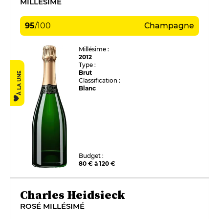
MILLÉSIME
95
/
100
Champagne
Millésime :
2012
Type :
Brut
À LA UNE
Classification :
Blanc
Budget :
80 € à 120 €
Charles Heidsieck
ROSÉ MILLÉSIMÉ