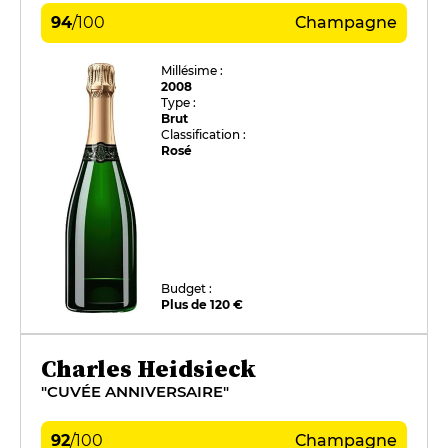
94
/
100
Champagne
Millésime :
2008
Type :
Brut
Classification :
Rosé
Budget :
Plus de 120 €
Charles Heidsieck
"CUVÉE ANNIVERSAIRE"
92
/
100
Champagne