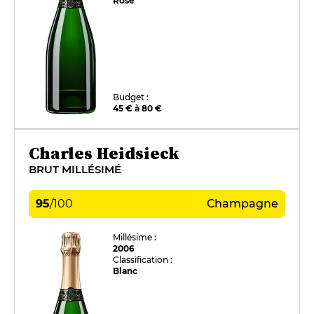
Rosé
Budget :
45 € à 80 €
Charles Heidsieck
BRUT MILLÉSIMÉ
95
/
100
Champagne
Millésime :
2006
Classification :
Blanc