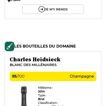
© OpenMapTiles © OpenStreetMap
JE M'Y RENDS
LES BOUTEILLES DU DOMAINE
Charles Heidsieck
BLANC DES MILLÉNAIRES
95
/
100
Champagne
Millésime :
2014
Type :
Brut
Classification :