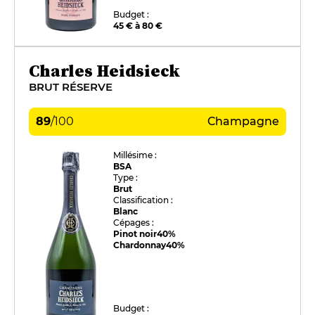
Budget :
45 € à 80 €
Charles Heidsieck
BRUT RÉSERVE
89
/
100
Champagne
Millésime :
BSA
Type :
Brut
Classification :
Blanc
Cépages :
Pinot noir
40%
Chardonnay
40%
Budget :