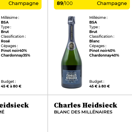
Champagne
89
/
100
Champagne
Millésime :
Millésime :
BSA
BSA
Type :
Type :
Brut
Brut
Classification :
Classification :
Rosé
Blanc
Cépages :
Cépages :
Pinot noir
40%
Pinot noir
40%
Chardonnay
35%
Chardonnay
40%
Budget :
Budget :
45 € à 80 €
45 € à 80 €
eidsieck
Charles Heidsieck
MÉ
BLANC DES MILLÉNAIRES