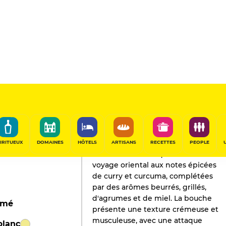
L'AVIS DE GAULT&MILLAU
Champagne
2026
IRITUEUX
DOMAINES
HÔTELS
ARTISANS
RECETTES
PEOPLE
Un nez charmant qui s'ouvre sur un
voyage oriental aux notes épicées
de curry et curcuma, complétées
par des arômes beurrés, grillés,
d'agrumes et de miel. La bouche
simé
présente une texture crémeuse et
musculeuse, avec une attaque
blanc