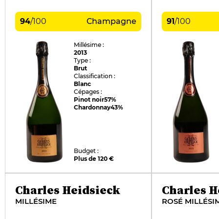
94
/
100
Champagne
91
/
100
Millésime :
2013
Type :
Brut
Classification :
Blanc
Cépages :
Pinot noir
57%
Chardonnay
43%
Budget :
Plus de 120 €
Charles Heidsieck
Charles H
MILLÉSIME
ROSÉ MILLÉSI