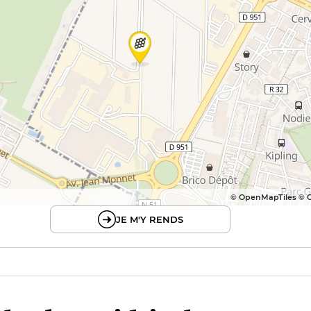
© OpenMapTiles © 
JE M'Y RENDS