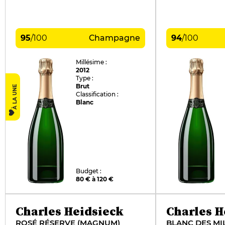
95
/
100
Champagne
94
/
100
Millésime :
2012
Type :
Brut
À LA UNE
Classification :
Blanc
Budget :
80 € à 120 €
Charles Heidsieck
Charles H
ROSÉ RÉSERVE (MAGNUM)
BLANC DES MI