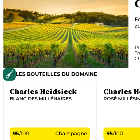
Fo
cu
pl
es
de
Pr
Tr
ch
C
He
un
LES BOUTEILLES DU DOMAINE
d
pe
Charles Heidsieck
Charles H
BLANC DES MILLÉNAIRES
ROSÉ MILLÉSI
95
/
100
Champagne
95
/
100