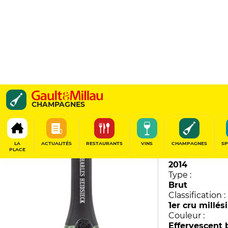
Blanc des Millénaires
CHAMPAGNES
Charles Heidsieck
95
/
100
LA
ACTUALITÉS
RESTAURANTS
VINS
CHAMPAGNES
SP
PLACE
Millésime :
2014
Type :
Brut
Classification :
1er cru millé
Couleur :
Effervescent 