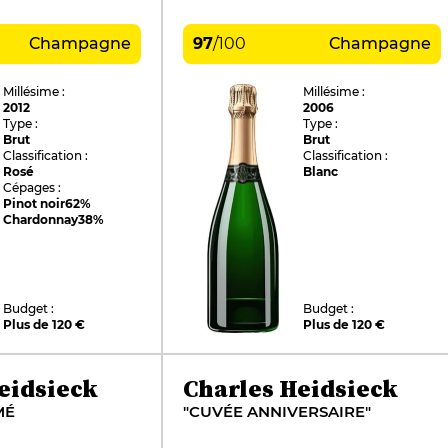
Champagne
97
/
100
Champagne
Millésime :
Millésime :
2012
2006
Type :
Type :
Brut
Brut
Classification :
Classification :
Rosé
Blanc
Cépages :
Pinot noir
62%
Chardonnay
38%
Budget :
Budget :
Plus de 120 €
Plus de 120 €
eidsieck
Charles Heidsieck
MÉ
"CUVÉE ANNIVERSAIRE"