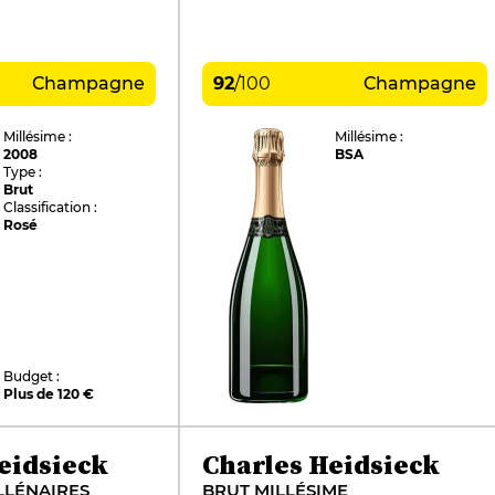
Champagne
92
/
100
Champagne
Millésime :
Millésime :
2008
BSA
Type :
Brut
Classification :
Rosé
Budget :
Plus de 120 €
eidsieck
Charles Heidsieck
LLÉNAIRES
BRUT MILLÉSIME