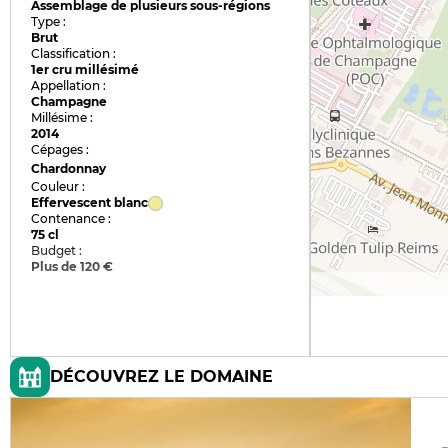
Assemblage de plusieurs sous-régions
Type :
Brut
Classification :
1er cru millésimé
Appellation :
Champagne
Millésime :
2014
Cépages :
Chardonnay
Couleur :
Effervescent blanc
Contenance :
75 cl
Budget :
Plus de 120 €
DÉCOUVREZ LE DOMAINE