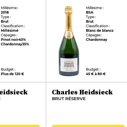
Millésime :
Millésime :
2018
BSA
Type :
Type :
Brut
Brut
Classification :
Classification :
Millésimé
Blanc de blancs
Cépages :
Cépages :
Pinot noir
40%
Chardonnay
Chardonnay
35%
Budget :
Budget :
Plus de 120 €
45 € à 80 €
eidsieck
Charles Heidsieck
E
BRUT RÉSERVE