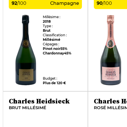
92
/
100
Champagne
90
/
100
Millésime :
2018
Type :
Brut
Classification :
Millésimé
Cépages :
Pinot noir
55%
Chardonnay
45%
Budget :
Plus de 120 €
Charles Heidsieck
Charles H
BRUT MILLÉSIMÉ
ROSÉ MILLÉSI