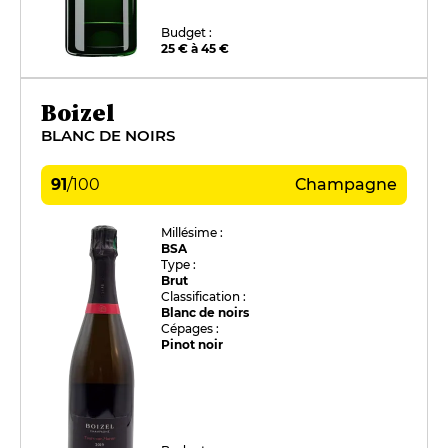
Budget :
25 € à 45 €
Boizel
BLANC DE NOIRS
91
/
100
Champagne
Millésime :
BSA
Type :
Brut
Classification :
Blanc de noirs
Cépages :
Pinot noir