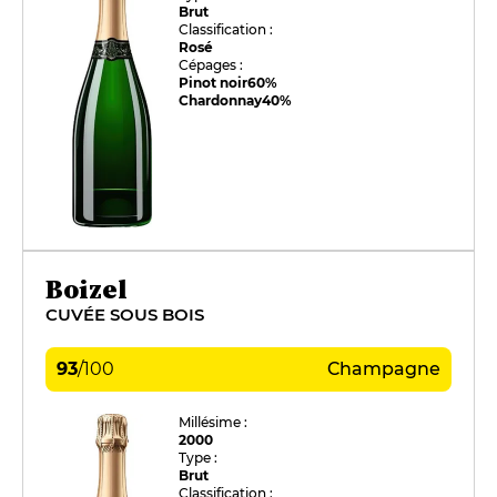
Brut
Classification :
Rosé
Cépages :
Pinot noir
60%
Chardonnay
40%
Boizel
CUVÉE SOUS BOIS
93
/
100
Champagne
Millésime :
2000
Type :
Brut
Classification :