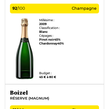
92
/
100
Champagne
Millésime :
2009
Classification :
Blanc
Cépages :
Pinot noir
45%
Chardonnay
40%
Budget :
45 € à 80 €
Boizel
RÉSERVE (MAGNUM)