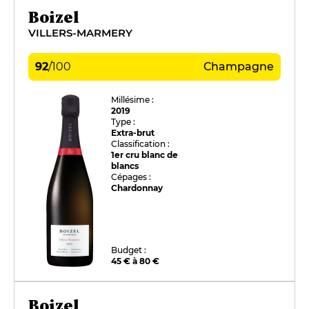
Boizel
VILLERS-MARMERY
92
/
100
Champagne
Millésime :
2019
Type :
Extra-brut
Classification :
1er cru blanc de
blancs
Cépages :
Chardonnay
Budget :
45 € à 80 €
Boizel