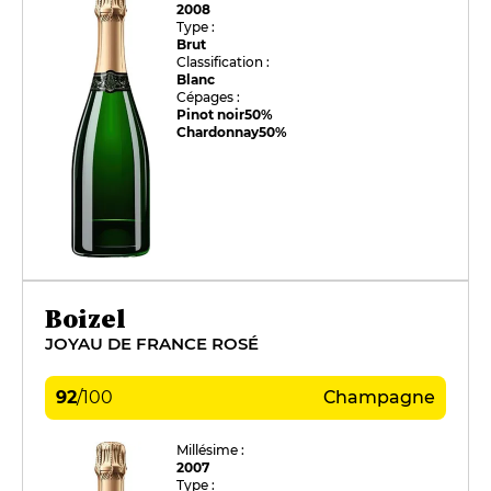
2008
Type :
Brut
Classification :
Blanc
Cépages :
Pinot noir
50%
Chardonnay
50%
Boizel
JOYAU DE FRANCE ROSÉ
92
/
100
Champagne
Millésime :
2007
Type :