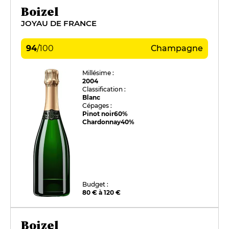
Boizel
JOYAU DE FRANCE
94
/
100
Champagne
Millésime :
2004
Classification :
Blanc
Cépages :
Pinot noir
60%
Chardonnay
40%
Budget :
80 € à 120 €
Boizel