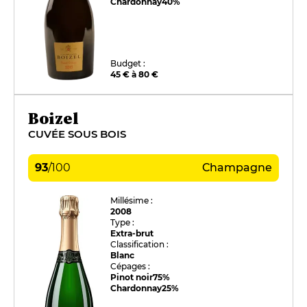
Chardonnay
40%
Budget :
45 € à 80 €
Boizel
CUVÉE SOUS BOIS
93
/
100
Champagne
Millésime :
2008
Type :
Extra-brut
Classification :
Blanc
Cépages :
Pinot noir
75%
Chardonnay
25%