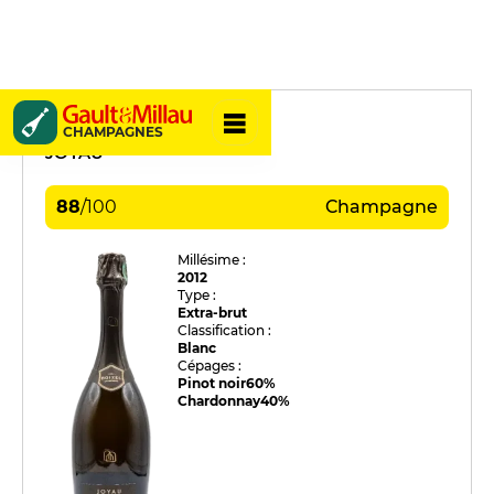
Boizel
CHAMPAGNES
JOYAU
88
/
100
Champagne
Millésime :
2012
Type :
Extra-brut
Classification :
Blanc
Cépages :
Pinot noir
60%
Chardonnay
40%