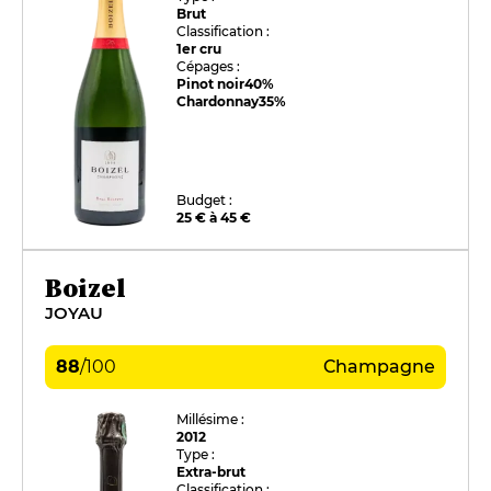
Brut
Classification :
1er cru
Cépages :
Pinot noir
40%
Chardonnay
35%
Budget :
25 € à 45 €
Boizel
JOYAU
88
/
100
Champagne
Millésime :
2012
Type :
Extra-brut
Classification :