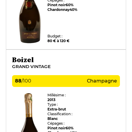
Cépages :
Pinot noir
60%
Chardonnay
40%
Budget :
80 € à 120 €
Boizel
GRAND VINTAGE
88
/
100
Champagne
Millésime :
2013
Type :
Extra-brut
Classification :
Blanc
Cépages :
Pinot noir
60%