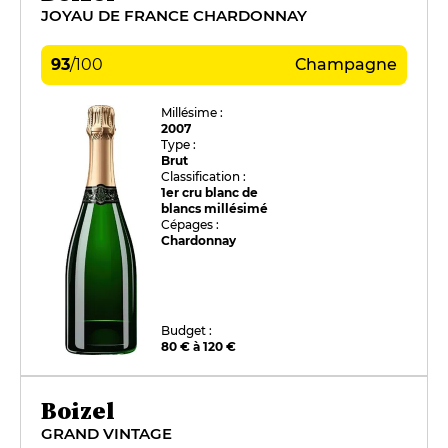
JOYAU DE FRANCE CHARDONNAY
93
/
100
Champagne
Millésime :
2007
Type :
Brut
Classification :
1er cru blanc de
blancs millésimé
Cépages :
Chardonnay
Budget :
80 € à 120 €
Boizel
GRAND VINTAGE