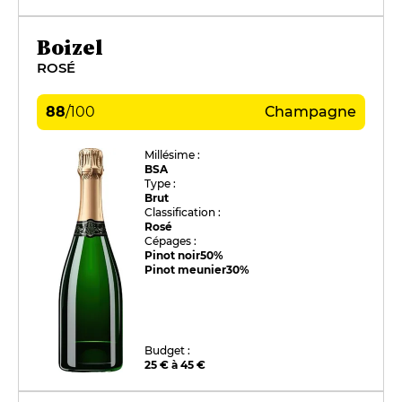
Boizel
ROSÉ
88
/
100
Champagne
Millésime :
BSA
Type :
Brut
Classification :
Rosé
Cépages :
Pinot noir
50%
Pinot meunier
30%
Budget :
25 € à 45 €