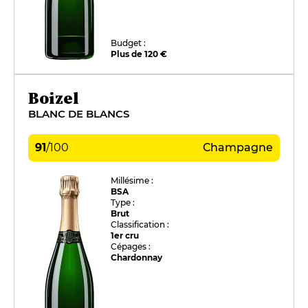
Budget :
Plus de 120 €
Boizel
BLANC DE BLANCS
91
/
100
Champagne
Millésime :
BSA
Type :
Brut
Classification :
1er cru
Cépages :
Chardonnay