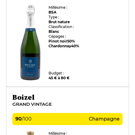
Millésime :
BSA
Type :
Brut nature
Classification :
Blanc
Cépages :
Pinot noir
50%
Chardonnay
40%
Budget :
45 € à 80 €
Boizel
GRAND VINTAGE
90
/
100
Champagne
Millésime :