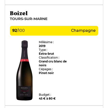
Boizel
TOURS-SUR-MARNE
92
/
100
Champagne
Millésime :
2019
Type :
Extra-brut
Classification :
Grand cru blanc de
noirs
Cépages :
Pinot noir
Budget :
45 € à 80 €