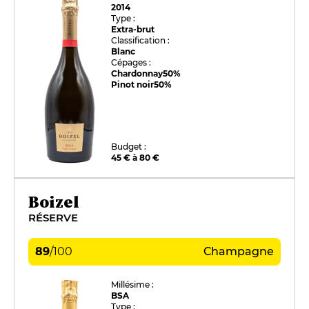
2014
Type :
Extra-brut
Classification :
Blanc
Cépages :
Chardonnay
50%
Pinot noir
50%
Budget :
45 € à 80 €
Boizel
RÉSERVE
89
/
100
Champagne
Millésime :
BSA
Type :