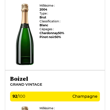
Millésime :
2004
Type :
Brut
Classification :
Blanc
Cépages :
Chardonnay
50%
Pinot noir
50%
Boizel
GRAND VINTAGE
92
/
100
Champagne
Millésime :