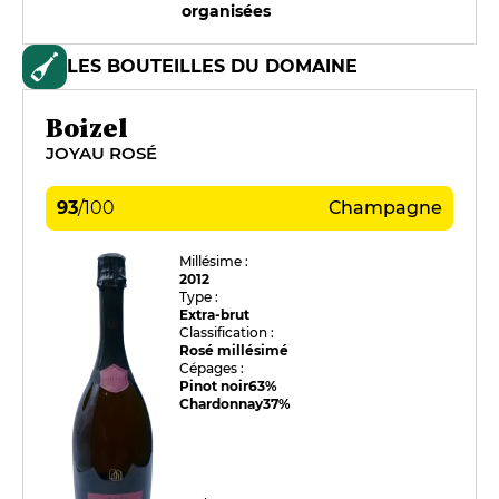
organisées
LES BOUTEILLES DU DOMAINE
Boizel
JOYAU ROSÉ
93
/
100
Champagne
Millésime :
2012
Type :
Extra-brut
Classification :
Rosé millésimé
Cépages :
Pinot noir
63%
Chardonnay
37%