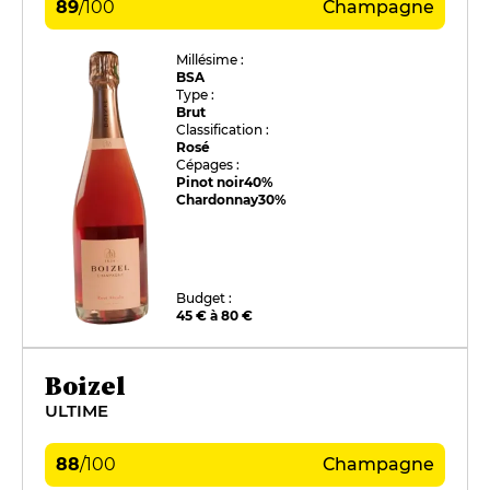
89
/
100
Champagne
Millésime :
BSA
Type :
Brut
Classification :
Rosé
Cépages :
Pinot noir
40%
Chardonnay
30%
Budget :
45 € à 80 €
Boizel
ULTIME
88
/
100
Champagne