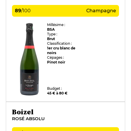
89
/
100
Champagne
Millésime :
BSA
Type :
Brut
Classification :
1er cru blanc de
noirs
Cépages :
Pinot noir
Budget :
45 € à 80 €
Boizel
ROSÉ ABSOLU