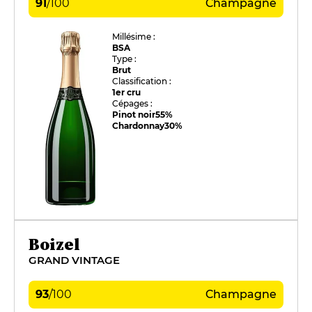
91
/
100
Champagne
Millésime :
BSA
Type :
Brut
Classification :
1er cru
Cépages :
Pinot noir
55%
Chardonnay
30%
Boizel
GRAND VINTAGE
93
/
100
Champagne