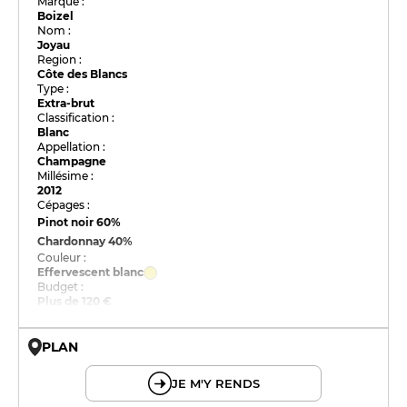
Marque :
Boizel
Nom :
Joyau
Region :
Côte des Blancs
Type :
Extra-brut
Classification :
Blanc
Appellation :
Champagne
Millésime :
2012
Cépages :
Pinot noir
60%
Chardonnay
40%
Couleur :
Effervescent blanc
Budget :
Plus de 120 €
PLAN
© OpenMapTiles © OpenStreetMap
JE M'Y RENDS