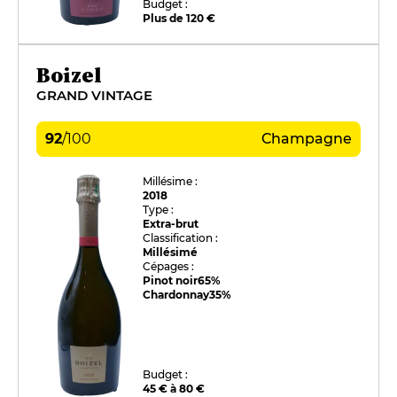
Budget :
Plus de 120 €
Boizel
GRAND VINTAGE
92
/
100
Champagne
Millésime :
2018
Type :
Extra-brut
Classification :
Millésimé
Cépages :
Pinot noir
65%
Chardonnay
35%
Budget :
45 € à 80 €