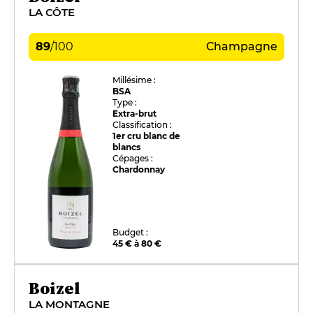
LA CÔTE
89
/
100
Champagne
Millésime :
BSA
Type :
Extra-brut
Classification :
1er cru blanc de
blancs
Cépages :
Chardonnay
Budget :
45 € à 80 €
Boizel
LA MONTAGNE