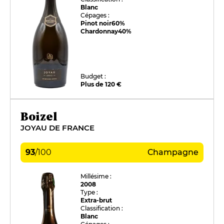
Blanc
Cépages :
Pinot noir
60%
Chardonnay
40%
Budget :
Plus de 120 €
Boizel
JOYAU DE FRANCE
93
/
100
Champagne
Millésime :
2008
Type :
Extra-brut
Classification :
Blanc