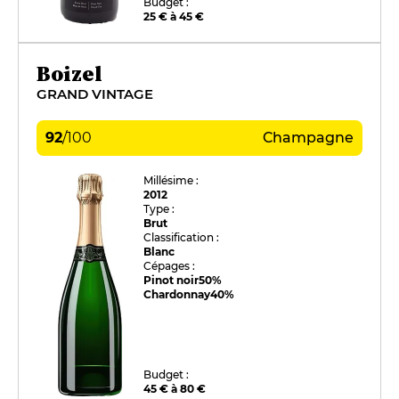
Budget :
25 € à 45 €
Boizel
GRAND VINTAGE
92
/
100
Champagne
Millésime :
2012
Type :
Brut
Classification :
Blanc
Cépages :
Pinot noir
50%
Chardonnay
40%
Budget :
45 € à 80 €