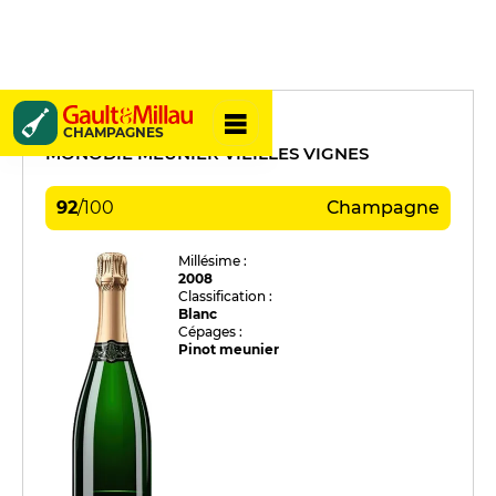
Apollonis
CHAMPAGNES
MONODIE MEUNIER VIEILLES VIGNES
92
/
100
Champagne
Millésime :
2008
Classification :
Blanc
Cépages :
Pinot meunier