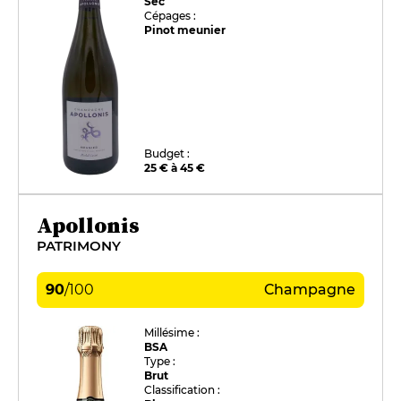
Sec
Cépages :
Pinot meunier
Budget :
25 € à 45 €
Apollonis
PATRIMONY
90
/
100
Champagne
Millésime :
BSA
Type :
Brut
Classification :