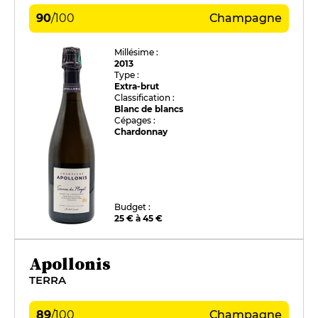
90
/
100
Champagne
Millésime :
2013
Type :
Extra-brut
Classification :
Blanc de blancs
Cépages :
Chardonnay
Budget :
25 € à 45 €
Apollonis
TERRA
89
/
100
Champagne