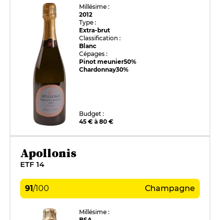
Millésime :
2012
Type :
Extra-brut
Classification :
Blanc
Cépages :
Pinot meunier
50%
Chardonnay
30%
Budget :
45 € à 80 €
Apollonis
ETF 14
91
/
100
Champagne
Millésime :
BSA