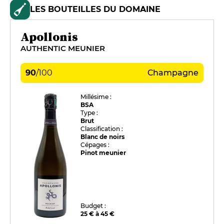
LES BOUTEILLES DU DOMAINE
Apollonis
AUTHENTIC MEUNIER
90
/
100
Champagne
Millésime :
BSA
Type :
Brut
Classification :
Blanc de noirs
Cépages :
Pinot meunier
Budget :
25 € à 45 €