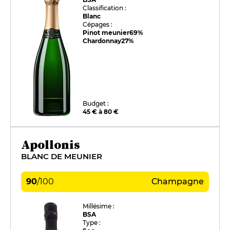
Classification :
Blanc
Cépages :
Pinot meunier
69%
Chardonnay
27%
Budget :
45 € à 80 €
Apollonis
BLANC DE MEUNIER
90
/
100
Champagne
Millésime :
BSA
Type :