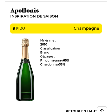
Apollonis
INSPIRATION DE SAISON
91
/
100
Champagne
Millésime :
2010
Classification :
Blanc
Cépages :
Pinot meunier
65%
Chardonnay
35%
RETOUR EN HAUT