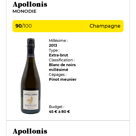
Apollonis
MONODIE
90
/
100
Champagne
Millésime :
2013
Type :
Extra-brut
Classification :
Blanc de noirs
millésimé
Cépages :
Pinot meunier
Budget :
45 € à 80 €
Apollonis