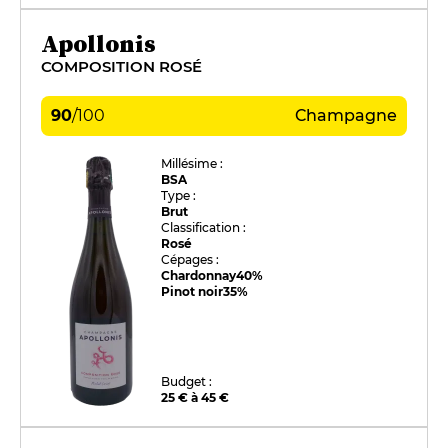
Apollonis
COMPOSITION ROSÉ
90
/
100
Champagne
Millésime :
BSA
Type :
Brut
Classification :
Rosé
Cépages :
Chardonnay
40%
Pinot noir
35%
Budget :
25 € à 45 €