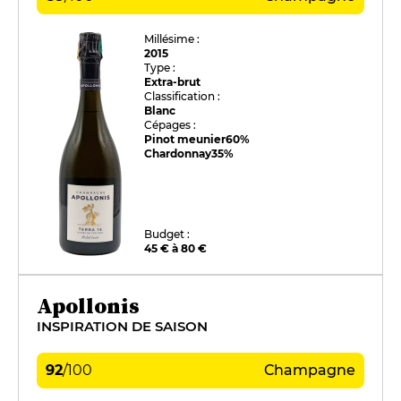
Millésime :
2015
Type :
Extra-brut
Classification :
Blanc
Cépages :
Pinot meunier
60%
Chardonnay
35%
Budget :
45 € à 80 €
Apollonis
INSPIRATION DE SAISON
92
/
100
Champagne