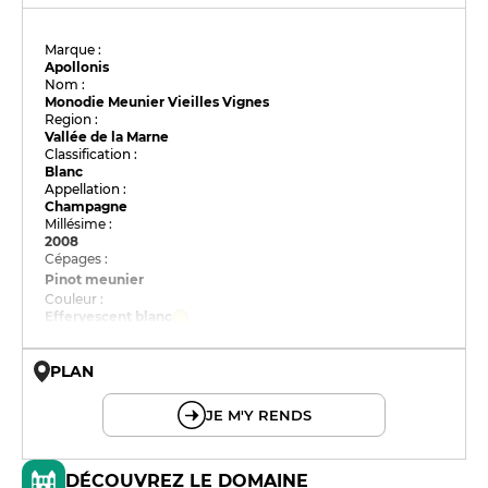
Marque :
Apollonis
Nom :
Monodie Meunier Vieilles Vignes
Region :
Vallée de la Marne
Classification :
Blanc
Appellation :
Champagne
Millésime :
2008
Cépages :
Pinot meunier
Couleur :
Effervescent blanc
PLAN
© OpenMapTiles © OpenStreetMap
JE M'Y RENDS
DÉCOUVREZ LE DOMAINE