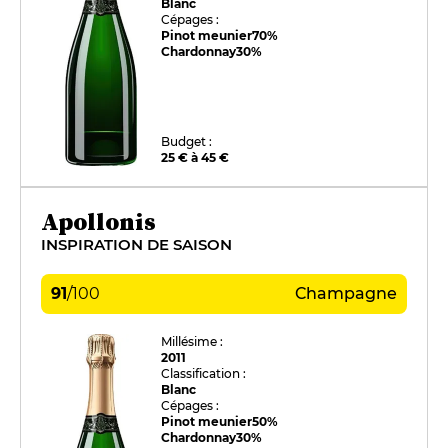
Blanc
Cépages :
Pinot meunier
70%
Chardonnay
30%
Budget :
25 € à 45 €
Apollonis
INSPIRATION DE SAISON
91
/
100
Champagne
Millésime :
2011
Classification :
Blanc
Cépages :
Pinot meunier
50%
Chardonnay
30%