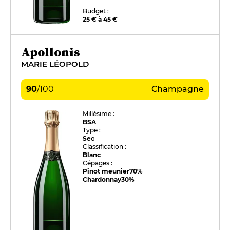
Budget :
25 € à 45 €
Apollonis
MARIE LÉOPOLD
90
/
100
Champagne
Millésime :
BSA
Type :
Sec
Classification :
Blanc
Cépages :
Pinot meunier
70%
Chardonnay
30%