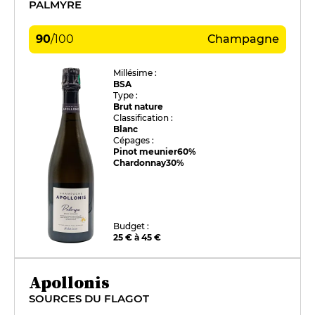
PALMYRE
90
/
100
Champagne
Millésime :
BSA
Type :
Brut nature
Classification :
Blanc
Cépages :
Pinot meunier
60%
Chardonnay
30%
Budget :
25 € à 45 €
Apollonis
SOURCES DU FLAGOT