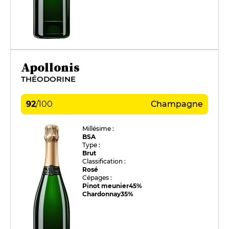
Apollonis
THÉODORINE
92
/
100
Champagne
Millésime :
BSA
Type :
Brut
Classification :
Rosé
Cépages :
Pinot meunier
45%
Chardonnay
35%